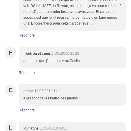
châle 'OPALE' en vert, en quelle laine la tricotez-vous ? J'ai de
la KIDSILK HAZE de Rowan, est-ce que ça va pour ce châle ?
<br /> J'ai adoré broder les pavots avec vous. Et ce qui est
super, c'est que le kit reçu va me permettre d'en faire qques
uns. Encore merci pour cette part de rêve....
Répondre
F
froufrou et capu
17/05/2010 21:28
ahhhh ce que j'aime tes vrac Cécile !!!
Répondre
E
emilie
17/05/2010 11:11
elles sont belles toutes ces photos !
Répondre
L
lounatine
17/05/2010 08:17