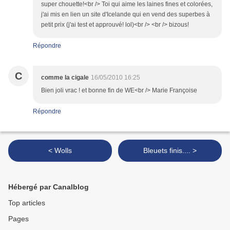
super chouette!<br /> Toi qui aime les laines fines et colorées,
j'ai mis en lien un site d'Icelande qui en vend des superbes à
petit prix (j'ai test et approuvé! lol)<br /> <br /> bizous!
Répondre
C
comme la cigale
16/05/2010 16:25
Bien joli vrac ! et bonne fin de WE<br /> Marie Françoise
Répondre
< Wolls
Bleuets finis.... >
Hébergé par Canalblog
Top articles
Pages