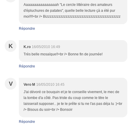
Aaaaaaaaaaaaaaaah "Le cercle littéraire des amateurs
d'épluchures de patates", quelle belle lecture çà a été pur
moi!!!!<br /> Bizzzzzzzzzzzzzzzzzzzzzzzzzzzzzzzzzzzzzzzzzz
Répondre
K
K.ro
16/05/2010 16:49
Très belle mosaïque!!<br /> Bonne fin de journée!
Répondre
V
Vero M
16/05/2010 16:45
J'ai dévoré ce bouquin et je te conseille vivement, le mec de
la tombe d'a côté. Pas triste du coup comme le titre le
laisserait supposer... je te le prête si tu ne l'as pas déja lu :)<br
/> Bisous du soir<br /> Bonsoir
Répondre