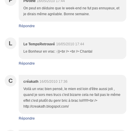
P
Pivoine
16/05/2010 17:44
On peut en déduire que le week-end ne fut pas ennuyeux, et
je dirais même agréable. Bonne semaine.
Répondre
L
Le TempsRetrouvé
16/05/2010 17:44
Le Bonheur en vrac :-))<br /> <br /> Chantal
Répondre
C
créakath
16/05/2010 17:36
Voilà un vrac bien pensé, le mien est loin d'être aussi joli ,
quand je sors mes trucs c'est bizarre cela ne fait pas le même
effet c'est plutôt du genr bric à brac lol!!!!!!<br />
http://creakath.blogspot.com/
Répondre