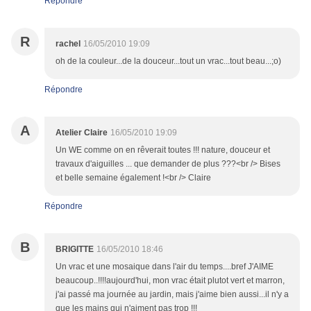
Répondre
R
rachel
16/05/2010 19:09
oh de la couleur...de la douceur...tout un vrac...tout beau...;o)
Répondre
A
Atelier Claire
16/05/2010 19:09
Un WE comme on en rêverait toutes !!! nature, douceur et
travaux d'aiguilles ... que demander de plus ???<br /> Bises
et belle semaine également !<br /> Claire
Répondre
B
BRIGITTE
16/05/2010 18:46
Un vrac et une mosaique dans l'air du temps....bref J'AIME
beaucoup..!!!!aujourd'hui, mon vrac était plutot vert et marron,
j'ai passé ma journée au jardin, mais j'aime bien aussi...il n'y a
que les mains qui n'aiment pas trop !!!