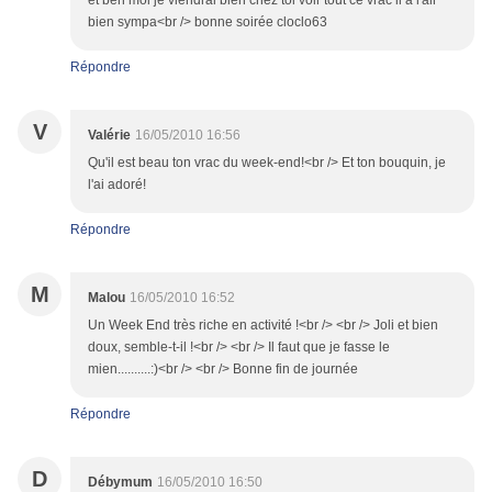
et ben moi je viendrai bien chez toi voir tout ce vrac il a l'air
bien sympa<br /> bonne soirée cloclo63
Répondre
V
Valérie
16/05/2010 16:56
Qu'il est beau ton vrac du week-end!<br /> Et ton bouquin, je
l'ai adoré!
Répondre
M
Malou
16/05/2010 16:52
Un Week End très riche en activité !<br /> <br /> Joli et bien
doux, semble-t-il !<br /> <br /> Il faut que je fasse le
mien..........:)<br /> <br /> Bonne fin de journée
Répondre
D
Débymum
16/05/2010 16:50