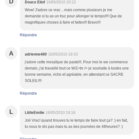
D
Douce Eilof
16/05/2010 20:22
Wow! J'adore ce vrac ...mais comme plusieurs je me
demande si tu as un truc pour allonger le temps!!!! Que de
magnifiques choses à faire et faites!!! Bravo!!!
Répondre
A
adrienne480
16/05/2010 19:33
j'adore cette mosaîque de pastel!!, Pour moi le we commence
demain, j'ai travaillé tout ce W.E<br /> je souhaite à toutes une
bonne semaine, riche et agréable, en attendant ce SACRE
SOLEIL!!!!
Répondre
L
LittleEmilie
16/05/2010 19:18
Joli Vrac! quand trouves tu le temps de faire tout ça? :) en fait,
tu nous le dis pas mais tu as des journées de 48heures? :)