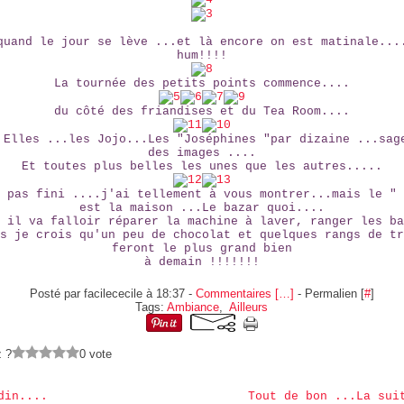
quand le jour se lève ...et là encore on est matinale...
hum!!!!
La tournée des petits points commence....
du côté des friandises et du Tea Room....
 Elles ...les Jojo...Les "Joséphines "par dizaine ...sag
des images ....
Et toutes plus belles les unes que les autres.....
 pas fini ....j'ai tellement à vous montrer...mais le " 
est la maison ...Le bazar quoi....
 il va falloir réparer la machine à laver, ranger les ba
s je crois qu'un peu de chocolat et quelques rangs de tr
feront le plus grand bien
à demain !!!!!!!
Posté par facilececile à 18:37 -
Commentaires [
…
]
- Permalien [
#
]
Tags:
Ambiance
,
Ailleurs
z ?
0 vote
din....
Tout de bon ...La sui