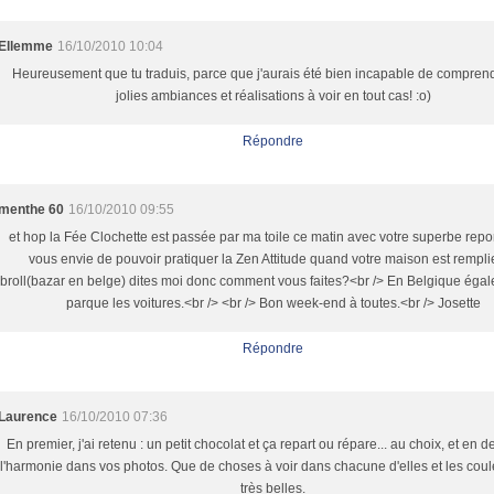
Ellemme
16/10/2010 10:04
Heureusement que tu traduis, parce que j'aurais été bien incapable de comprend
jolies ambiances et réalisations à voir en tout cas! :o)
Répondre
menthe 60
16/10/2010 09:55
et hop la Fée Clochette est passée par ma toile ce matin avec votre superbe repo
vous envie de pouvoir pratiquer la Zen Attitude quand votre maison est rempli
broll(bazar en belge) dites moi donc comment vous faites?<br /> En Belgique éga
parque les voitures.<br /> <br /> Bon week-end à toutes.<br /> Josette
Répondre
Laurence
16/10/2010 07:36
En premier, j'ai retenu : un petit chocolat et ça repart ou répare... au choix, et en
l'harmonie dans vos photos. Que de choses à voir dans chacune d'elles et les coul
très belles.