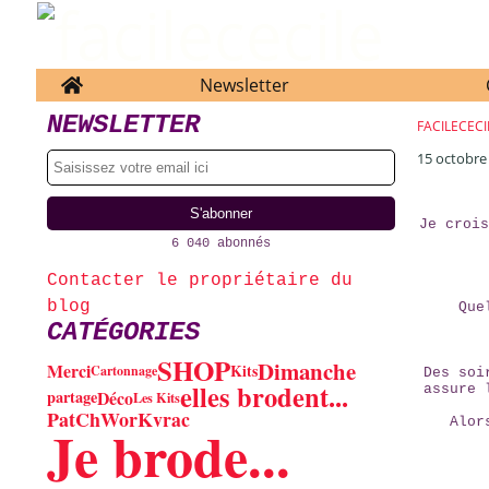
Home
Newsletter
NEWSLETTER
FACILECECI
15 octobre
Je crois
6 040 abonnés
Contacter le propriétaire du
blog
Que
CATÉGORIES
SHOP
Dimanche
Merci
Kits
Cartonnage
Des soi
elles brodent...
assure 
Déco
partage
Les Kits
PatChWorK
vrac
Alor
Je brode...