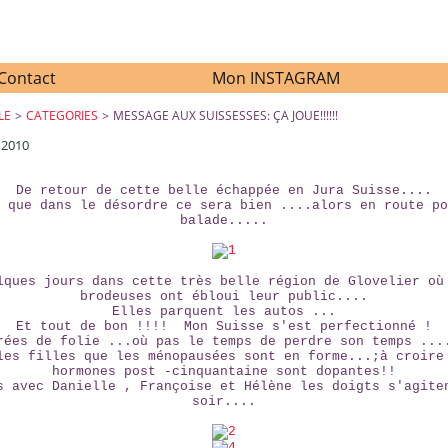
Contact
Mon INSTAGRAM
LE
>
CATEGORIES
>
MESSAGE AUX SUISSESSES: ÇA JOUE!!!!!!
 2010
MESSAGE AUX SUISSESSES: ÇA JOUE!!!!!!
De retour de cette belle échappée en Jura Suisse....
 que dans le désordre ce sera bien ....alors en route po
balade.....
lques jours dans cette très belle région de Glovelier où
brodeuses ont ébloui leur public....
Elles parquent les autos ...
Et tout de bon !!!! Mon Suisse s'est perfectionné !
rées de folie ...où pas le temps de perdre son temps ...
les filles que les ménopausées sont en forme...;à croire
hormones post -cinquantaine sont dopantes!!
s avec Danielle , Françoise et Hélène les doigts s'agite
soir....