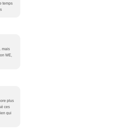
de temps
es
.. mais
 Bon WE,
core plus
ssé ces
ien qui