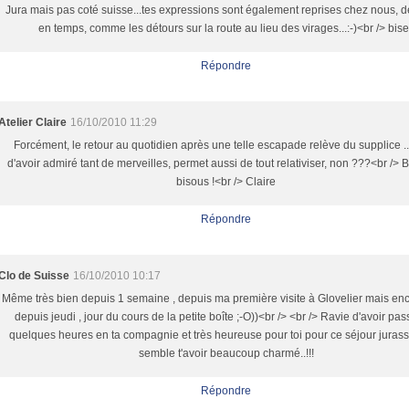
Jura mais pas coté suisse...tes expressions sont également reprises chez nous, 
en temps, comme les détours sur la route au lieu des virages...:-)<br /> bis
Répondre
Atelier Claire
16/10/2010 11:29
Forcément, le retour au quotidien après une telle escapade relève du supplice .
d'avoir admiré tant de merveilles, permet aussi de tout relativiser, non ???<br />
bisous !<br /> Claire
Répondre
Clo de Suisse
16/10/2010 10:17
Même très bien depuis 1 semaine , depuis ma première visite à Glovelier mais en
depuis jeudi , jour du cours de la petite boîte ;-O))<br /> <br /> Ravie d'avoir pa
quelques heures en ta compagnie et très heureuse pour toi pour ce séjour jurass
semble t'avoir beaucoup charmé..!!!
Répondre