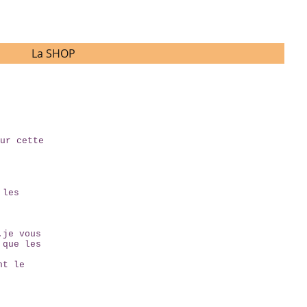
La SHOP
ur cette
 les
.je vous
 que les
nt le