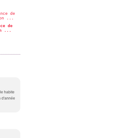
nce de
n ...
lle habite
n d'année