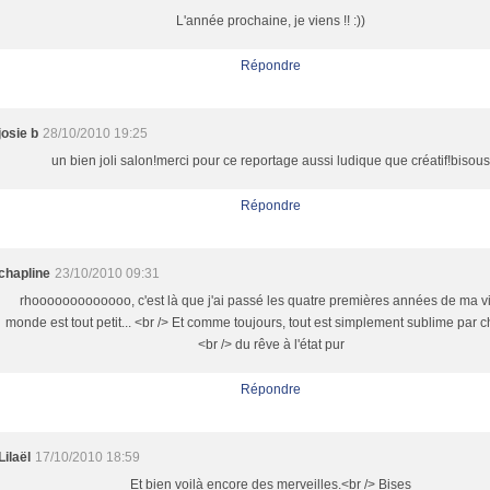
L'année prochaine, je viens !! :))
Répondre
josie b
28/10/2010 19:25
un bien joli salon!merci pour ce reportage aussi ludique que créatif!bisou
Répondre
chapline
23/10/2010 09:31
rhooooooooooooo, c'est là que j'ai passé les quatre premières années de ma vie
monde est tout petit... <br /> Et comme toujours, tout est simplement sublime par ch
<br /> du rêve à l'état pur
Répondre
Lilaël
17/10/2010 18:59
Et bien voilà encore des merveilles.<br /> Bises