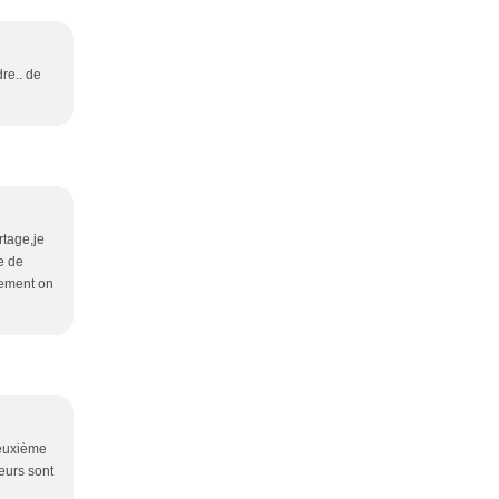
re.. de
rtage,je
e de
lement on
 deuxième
eurs sont