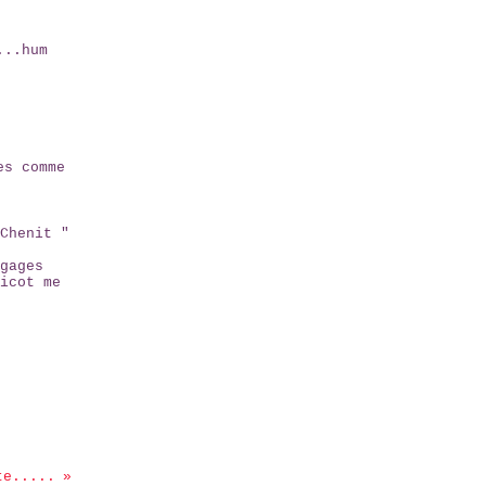
...hum
es comme
Chenit "
gages
icot me
te.....