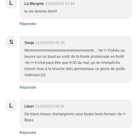
L
La Margote
21/10/2010 07:44
tu me donnes faim!!
Répondre
S
Sonja
21/10/2010 06:35
Mmmmmmmmmmmmmmmmmmmmmmh....<br /> Poêlés au
beurre sur un toast au sortir de ta froide promenade en forêt!
<br /> Il n'est peut-être que 8:30 du mat, ça ne m'empêche
d'avoir l'eau à la bouche (très germanique ce genre de goûts
matinaux;))))
Répondre
L
Lilaël
21/10/2010 06:30
De biens beaux champignons sous toutes leurs formes.<br />
Bises
Répondre