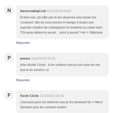
N
NeverendingCraft
22/10/2010 06:05
Et bien moi, j'ai hâte que tu les observes sous toutes les
"coutures" afin de nous donner à manger à toutes une
superbe création de champignon en broderie au ruban dont
TOI seule détient le secret ... alors à quand ?<br /> Stéphany
Répondre
P
poema
22/10/2010 04:35
jolie récolte Cécile , à lire certains com je suis ravie de voir
que tu as survécu ;o)
Répondre
F
Facile Cécile
21/10/2010 20:30
c'est aussi pour les observer que je les ramasse!<br /> Merci
Sylviane pour tes conseils avisés!