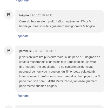
Répondre
B
brigitte
21/10/2010 14:11
Ceux du bas seraient plutôt hallucinogène non??<br />
bonne journée sous le signe du champignon<br /> brigitte
Répondre
P
patchelle
21/10/2010 13:07
je vais en faire rire plusieurs mais j'ai un perlé n°8 dégradé de
couleur mushrooms et dans ma tete ( quelle idiote) ça veut
dire 'moules" ( le coquillage), je ne comprenais donc pas
pourquoi ce nom vue la couleur du fil (for beau cela étant):
Hum, comment dire? si mushroom veut dire champignon, le fil
porte bien son nom... MDR! Merci Cécile, ton enseignement
porte meme sur mon anglais...
Répondre