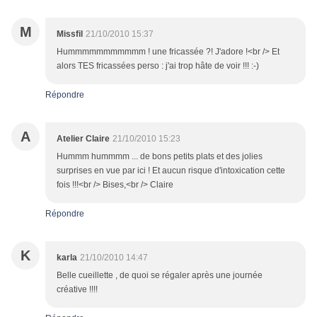
M
Missfil
21/10/2010 15:37
Hummmmmmmmmmm ! une fricassée ?! J'adore !<br /> Et
alors TES fricassées perso : j'ai trop hâte de voir !!! :-)
Répondre
A
Atelier Claire
21/10/2010 15:23
Hummm hummmm ... de bons petits plats et des jolies
surprises en vue par ici ! Et aucun risque d'intoxication cette
fois !!!<br /> Bises,<br /> Claire
Répondre
K
karla
21/10/2010 14:47
Belle cueillette , de quoi se régaler après une journée
créative !!!!