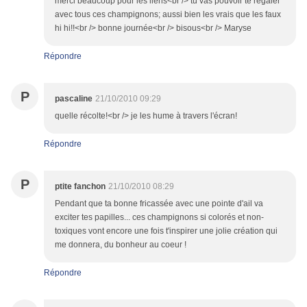
merci beaucoup pour les liens<br /> tu vas pouvoir te régaler
avec tous ces champignons; aussi bien les vrais que les faux
hi hi!!<br /> bonne journée<br /> bisous<br /> Maryse
Répondre
P
pascaline
21/10/2010 09:29
quelle récolte!<br /> je les hume à travers l'écran!
Répondre
P
ptite fanchon
21/10/2010 08:29
Pendant que ta bonne fricassée avec une pointe d'ail va
exciter tes papilles... ces champignons si colorés et non-
toxiques vont encore une fois t'inspirer une jolie création qui
me donnera, du bonheur au coeur !
Répondre