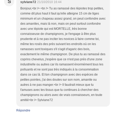
S
sylviane72
21/10/2010 16:44
Bonjour,<br /> <br /> Tu as ramassé des lépiotes trop petites,
comme dit plus haut il faut qu'elle atteigne 15 cm de tiges
minimum et un chapeau assez grand, on peut confondre avec
des amanites, mais là non, mais on peut surtout confondre
avec une lépiote qui est MORTELLE, très bonne
connaisseuse de champignons, je t'engage à être plus
prudente et à ne pas inciter les novices à faire comme toi,
même tes rosés des près suivant les endroits où on les
ramasses sont toxiques s'il s'agit d'agaric des bois,
exactement le même champignon. De plus tu as ramassé des
coprins chevelus, j'espère que ce n'est pas près d'une zone
industrielle ou autres car ils ramassent énormément tous les
polluants et ne sont pas très indiqués à la consommation
dans ce cas là. Et ton champignon avec des espéces de
petites pointes, j'ai des doutes sur son nom, amanite ou
autres à ne pas manger.<br /> Il faudrait mieux que tu
t'amuses avec tes tissus que tu continues à chercher des
champignons ou alors avec de vrais connaisseurs, en toute
amitié<br /> Sylviane72
Répondre