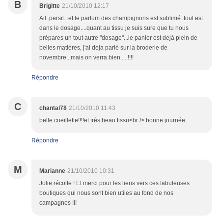
B
Brigitte
21/10/2010 12:17
Ail..persil...et le parfum des champignons est sublimé..tout est
dans le dosage....quant au tissu je suis sure que tu nous
prépares un tout autre "dosage"...le panier est dejà plein de
belles matières, j'ai deja parié sur la broderie de
novembre...mais on verra bien ....!!!!
Répondre
C
chantal78
21/10/2010 11:43
belle cueillette!!!!et très beau tissu<br /> bonne journée
Répondre
M
Marianne
21/10/2010 10:31
Jolie récolte ! Et merci pour les liens vers ces fabuleuses
boutiques qui nous sont bien utiles au fond de nos
campagnes !!!