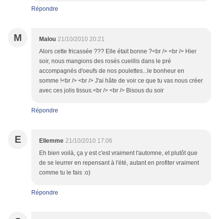
Répondre
M
Malou
21/10/2010 20:21
Alors cette fricassée ??? Elle était bonne ?<br /> <br /> Hier
soir, nous mangions des rosés cueillis dans le pré
accompagnés d'oeufs de nos poulettes...le bonheur en
somme !<br /> <br /> J'ai hâte de voir ce que tu vas nous créer
avec ces jolis tissus.<br /> <br /> Bisous du soir
Répondre
E
Ellemme
21/10/2010 17:06
Eh bien voilà, ça y est c'est vraiment l'automne, et plutôt que
de se leurrer en repensant à l'été, autant en profiter vraiment
comme tu le fais :o)
Répondre