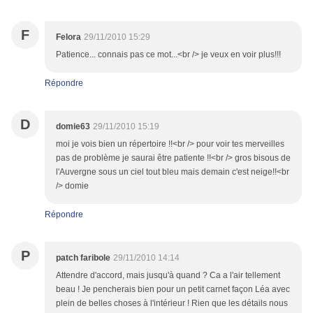
F
Felora
29/11/2010 15:29
Patience... connais pas ce mot...<br /> je veux en voir plus!!!
Répondre
D
domie63
29/11/2010 15:19
moi je vois bien un répertoire !!<br /> pour voir tes merveilles
pas de problème je saurai être patiente !!<br /> gros bisous de
l'Auvergne sous un ciel tout bleu mais demain c'est neige!!<br
/> domie
Répondre
P
patch faribole
29/11/2010 14:14
Attendre d'accord, mais jusqu'à quand ? Ca a l'air tellement
beau ! Je pencherais bien pour un petit carnet façon Léa avec
plein de belles choses à l'intérieur ! Rien que les détails nous