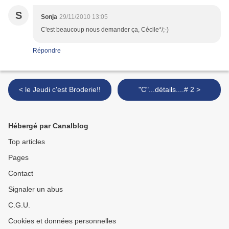
S
Sonja
29/11/2010 13:05
C'est beaucoup nous demander ça, Cécile*/;-)
Répondre
< le Jeudi c'est Broderie!!
"C"...détails....# 2 >
Hébergé par Canalblog
Top articles
Pages
Contact
Signaler un abus
C.G.U.
Cookies et données personnelles