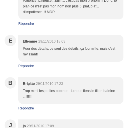
Patience, patience....pfffff.... c'est pas mon prénom !!! Donc, je
piaf (ce n'est pas mon nom non plus !), piaf, piaf...
d'impatience !!! MDR
Répondre
E
Ellemme
29/11/2010 18:03
Pour des détails, ce sont des détails, ça fourmille, mais c'est
ravissant!
Répondre
B
Brigitte
29/11/2010 17:23
Trop mimi les petites bobines...tu nous tiens le fil en haleine
...!!!!!!!
Répondre
J
jo
29/11/2010 17:09