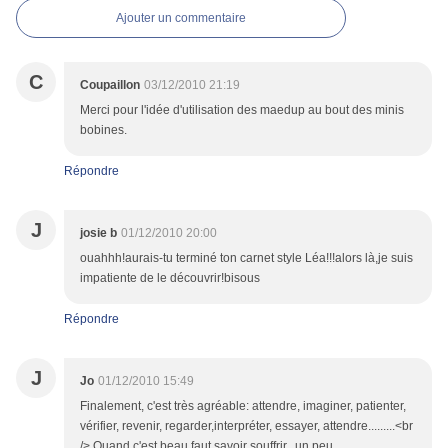
Ajouter un commentaire
C
Coupaillon
03/12/2010 21:19
Merci pour l'idée d'utilisation des maedup au bout des minis
bobines.
Répondre
J
josie b
01/12/2010 20:00
ouahhh!aurais-tu terminé ton carnet style Léa!!!alors là,je suis
impatiente de le découvrir!bisous
Répondre
J
Jo
01/12/2010 15:49
Finalement, c'est très agréable: attendre, imaginer, patienter,
vérifier, revenir, regarder,interpréter, essayer, attendre.........<br
/> Quand c'est beau faut savoir souffrir...un peu...