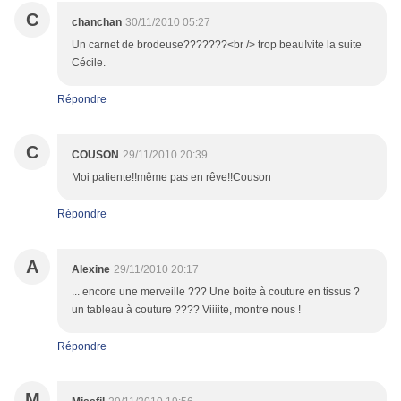
C
chanchan
30/11/2010 05:27
Un carnet de brodeuse???????<br /> trop beau!vite la suite
Cécile.
Répondre
C
COUSON
29/11/2010 20:39
Moi patiente!!même pas en rêve!!Couson
Répondre
A
Alexine
29/11/2010 20:17
... encore une merveille ??? Une boite à couture en tissus ?
un tableau à couture ???? Viiiite, montre nous !
Répondre
M