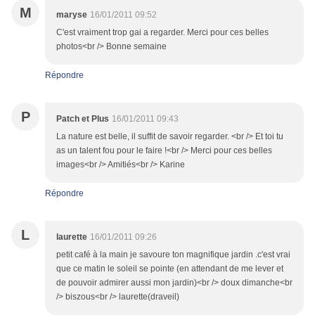
M
maryse
16/01/2011 09:52
C'est vraiment trop gai a regarder. Merci pour ces belles
photos<br /> Bonne semaine
Répondre
P
Patch et Plus
16/01/2011 09:43
La nature est belle, il suffit de savoir regarder. <br /> Et toi tu
as un talent fou pour le faire !<br /> Merci pour ces belles
images<br /> Amitiés<br /> Karine
Répondre
L
laurette
16/01/2011 09:26
petit café à la main je savoure ton magnifique jardin .c'est vrai
que ce matin le soleil se pointe (en attendant de me lever et
de pouvoir admirer aussi mon jardin)<br /> doux dimanche<br
/> biszous<br /> laurette(draveil)