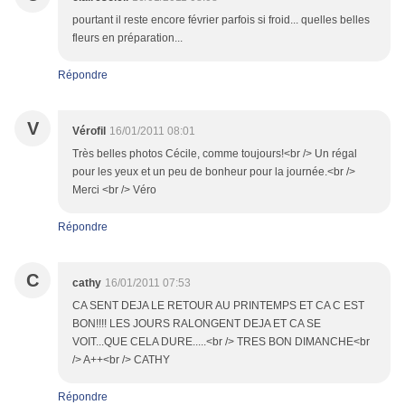
pourtant il reste encore février parfois si froid... quelles belles
fleurs en préparation...
Répondre
V
Vérofil
16/01/2011 08:01
Très belles photos Cécile, comme toujours!<br /> Un régal
pour les yeux et un peu de bonheur pour la journée.<br />
Merci <br /> Véro
Répondre
C
cathy
16/01/2011 07:53
CA SENT DEJA LE RETOUR AU PRINTEMPS ET CA C EST
BON!!!! LES JOURS RALONGENT DEJA ET CA SE
VOIT...QUE CELA DURE.....<br /> TRES BON DIMANCHE<br
/> A++<br /> CATHY
Répondre