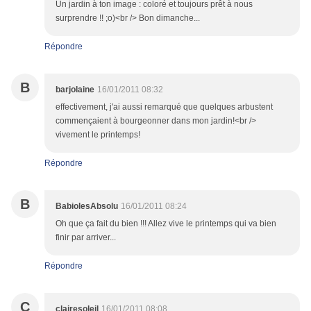
Un jardin à ton image : coloré et toujours prêt à nous
surprendre !! ;o)<br /> Bon dimanche...
Répondre
B
barjolaine
16/01/2011 08:32
effectivement, j'ai aussi remarqué que quelques arbustent
commençaient à bourgeonner dans mon jardin!<br />
vivement le printemps!
Répondre
B
BabiolesAbsolu
16/01/2011 08:24
Oh que ça fait du bien !!! Allez vive le printemps qui va bien
finir par arriver...
Répondre
C
clairesoleil
16/01/2011 08:08