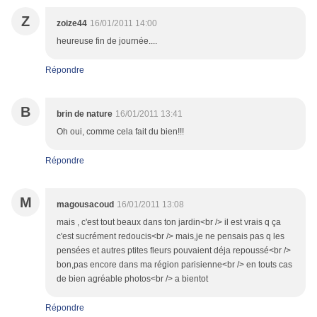
Z
zoize44
16/01/2011 14:00
heureuse fin de journée....
Répondre
B
brin de nature
16/01/2011 13:41
Oh oui, comme cela fait du bien!!!
Répondre
M
magousacoud
16/01/2011 13:08
mais , c'est tout beaux dans ton jardin<br /> il est vrais q ça
c'est sucrément redoucis<br /> mais,je ne pensais pas q les
pensées et autres ptites fleurs pouvaient déja repoussé<br />
bon,pas encore dans ma région parisienne<br /> en touts cas
de bien agréable photos<br /> a bientot
Répondre