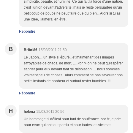
simplicité, beauté, et humilité. Ce qui fait la force d'une nation,
c'est l'union devant l'adversité; mais je reste persuadée qu'un
petit coup de pouce ne peut faire que du bien... Alors si tu as
une idée, j'aimerai en être.
Répondre
B
Bribri86
15/03/2011 21:50
Le Japon.... un style si épuré...et maintenant des images
effroyables de chaos, de mort, .....<br /> on ne peut qu'espérer
et prier pour eux devant tant de désolation … nous sommes
vraiment peu de choses...alors comment ne pas savourer nos
petits instants de bonheur et surtout rester humbles..!!!!
Répondre
H
helena
15/03/2011 20:56
Un hommage si délicat pour tant de souffrance. <br /> je prie
pour ceux qui ont tout perdu et pour toutes les victimes.