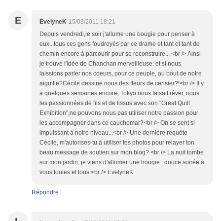
E
EvelyneK
15/03/2011 18:21
Depuis vendredi,le soir j'allume une bougie pour penser à
eux...tous ces gens foudroyés par ce drame et tant et tant de
chemin encore à parcourir pour se reconstruire... <br /> Ainsi
je trouve l'idée de Chanchan merveilleuse: et si nous
laissions parler nos coeurs, pour ce peuple, au bout de notre
aiguille?Cécile dessine nous des fleurs de cerisier?!<br /> Il y
a quelques semaines encore, Tokyo nous faisait rêver, nous
les passionnées de fils et de tissus avec son "Great Quilt
Exhibition",ne pouvons nous pas utiliser notre passion pour
les accompagner dans ce cauchemar?<br /> On se sent si
impuissant à notre niveau...<br /> Une dernière requête
Cécile, m'autorises-tu à utiliser tes photos pour relayer ton
beau message de soutien sur mon blog? <br /> La nuit tombe
sur mon jardin, je viens d'allumer une bougie...douce soirée à
vous toutes et tous.<br /> EvelyneK
Répondre