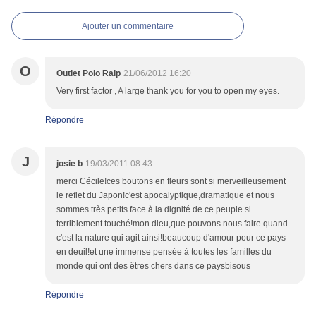
Ajouter un commentaire
O
Outlet Polo Ralp
21/06/2012 16:20
Very first factor , A large thank you for you to open my eyes.
Répondre
J
josie b
19/03/2011 08:43
merci Cécile!ces boutons en fleurs sont si merveilleusement
le reflet du Japon!c'est apocalyptique,dramatique et nous
sommes très petits face à la dignité de ce peuple si
terriblement touché!mon dieu,que pouvons nous faire quand
c'est la nature qui agit ainsi!beaucoup d'amour pour ce pays
en deuil!et une immense pensée à toutes les familles du
monde qui ont des êtres chers dans ce paysbisous
Répondre