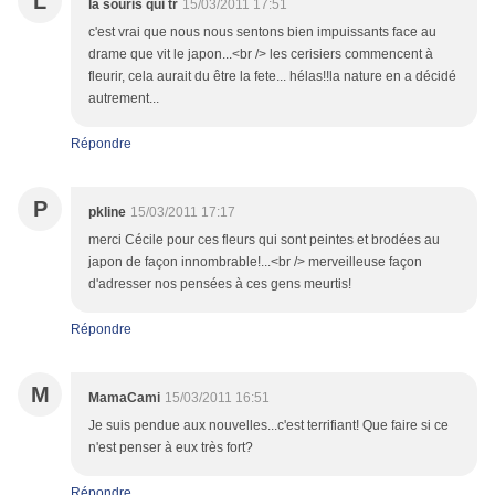
L
la souris qui tr
15/03/2011 17:51
c'est vrai que nous nous sentons bien impuissants face au
drame que vit le japon...<br /> les cerisiers commencent à
fleurir, cela aurait du être la fete... hélas!!la nature en a décidé
autrement...
Répondre
P
pkline
15/03/2011 17:17
merci Cécile pour ces fleurs qui sont peintes et brodées au
japon de façon innombrable!...<br /> merveilleuse façon
d'adresser nos pensées à ces gens meurtis!
Répondre
M
MamaCami
15/03/2011 16:51
Je suis pendue aux nouvelles...c'est terrifiant! Que faire si ce
n'est penser à eux très fort?
Répondre