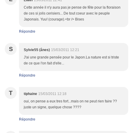
Lilaël
15/03/2011 12:41
Cette année il n'y aura pas je pense de fête pour la floraison
de ces si jolis cerisiers... De tout coeur avec le peuple
Japonais. Yuu! (courage).<br /> Bises
Répondre
S
Sylvie55 (ânes)
15/03/2011 12:21
J'ai une grande pensée pour le Japon.La nature est si triste
de ce que l'on fait d'elle...
Répondre
T
tiphaine
15/03/2011 12:18
oui, on pense a eux tres fort...mais on ne peut rien faire ??
juste un signe, quelque chose ????
Répondre