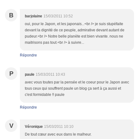
B
barjolaine
15/03/2011 10:52
oui, pour le Japon, et les japonais...<br /> je suis stupéfaite
devant la dignité de ce peuple, admirative devant autant de
pudeur.<br /> Notre belle planète est bien vivante. nous ne
maitrisons pas tout.<br /> à suivre...
Répondre
P
paule
15/03/2011 10:43
avec vous toutes par la pensée et le coeur pour le Japon avec
tous ceux qui souffrent paule un blog ça sert à ça aussi et
c'est formidable !! paule
Répondre
V
Véronique
15/03/2011 10:10
De tout cœur avec eux dans le malheur.