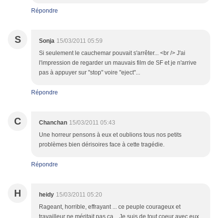
Répondre
S
Sonja
15/03/2011 05:59
Si seulement le cauchemar pouvait s'arrêter... <br /> J'ai
l'impression de regarder un mauvais film de SF et je n'arrive
pas à appuyer sur "stop" voire "eject"...
Répondre
C
Chanchan
15/03/2011 05:43
Une horreur pensons à eux et oublions tous nos petits
problèmes bien dérisoires face à cette tragédie.
Répondre
H
heidy
15/03/2011 05:20
Rageant, horrible, effrayant ... ce peuple courageux et
travailleur ne méritait pas ca... Je suis de tout coeur avec eux