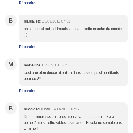
Répondre
B
blabla, etc
15/03/2011 07:52
on se sent si petit, si impuissant dans cette marche du monde
;-(
Répondre
M
marie line
15/03/2011 07:48
c'est une bien douce attention dans des temps si horrifiants
pour eux!!!
Répondre
B
bricolosdulundi
15/03/2011 07:46
Drôle d'impresssion après mon voyage au japon, il y a à
peine 2 mois ...effroyables les images. Et cela ne semble pas
terminé !