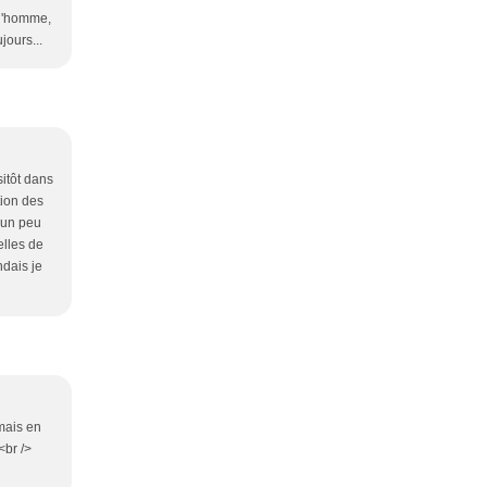
 l'homme,
jours...
itôt dans
tion des
s un peu
elles de
ndais je
mais en
<br />