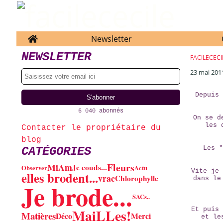
Home
Newsletter
NEWSLETTER
FACILECECI
23 mai 201
Depuis 
6 040 abonnés
On se d
les 
Contacter le propriétaire du
blog
Les "
CATÉGORIES
Fleurs
MiAm
Je couds...
Observer
Actu
Vite je 
elles brodent...
vrac
Chlorophylle
dans le
Je brode...
SACs..
MaiLLes!
Et puis 
Matières
Déco
Merci
et le