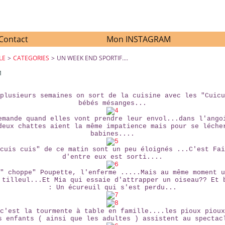
Contact
Mon INSTAGRAM
LE
>
CATEGORIES
>
UN WEEK END SPORTIF....
1
UN WEEK END SPORTIF....
plusieurs semaines on sort de la cuisine avec les "Cuicu
bébés mésanges...
emande quand elles vont prendre leur envol...dans l'ango
deux chattes aient la même impatience mais pour se léche
babines....
cuis cuis" de ce matin sont un peu éloignés ...C'est Fai
d'entre eux est sorti....
" choppe" Poupette, l'enferme .....Mais au même moment u
 tilleul...Et Mia qui essaie d'attrapper un oiseau?? Et 
: Un écureuil qui s'est perdu...
c'est la tourmente à table en famille....les pioux pioux
s enfants ( ainsi que les adultes ) assistent au spectac