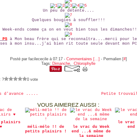
Un peu de détente....
Quelques bougies à souffler!!!
 Week-ends comme ça on en veut bien tous les dimanches!!
t
PS
à Mon beau frère qui se reconnaîtra....merci pour le
ses à mon insu...j'ai bien rit toute seule devant mon PC
Posté par facilececile à 07:17 -
Commentaires [
…
]
- Permalien [
#
]
Tags:
Dimanche
,
Chlorophylle
z ?
0 vote
s d'avance .....
Petite trouvai
VOUS AIMEREZ AUSSI :
 plaisirs
le vrac
♥
méli-mélo !! de
le vrac du Week
end
petits plaisirs !
end ...& même de
la semaine