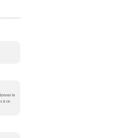
donner le
is à ce