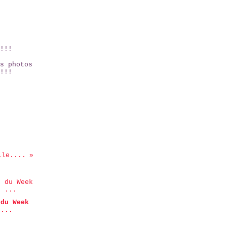
!!!
s photos
!!!
lle....
 du Week
 ...