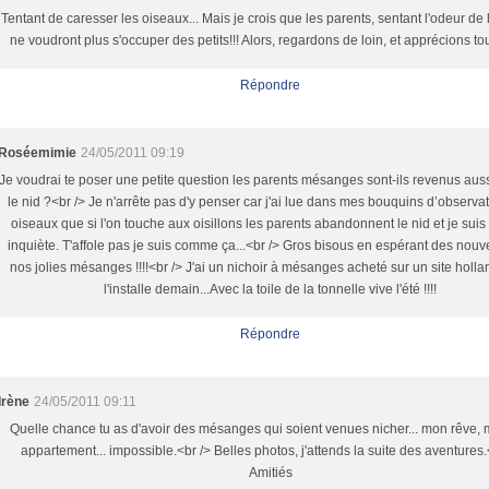
Tentant de caresser les oiseaux... Mais je crois que les parents, sentant l'odeur de
ne voudront plus s'occuper des petits!!! Alors, regardons de loin, et apprécions tou
Répondre
Roséemimie
24/05/2011 09:19
Je voudrai te poser une petite question les parents mésanges sont-ils revenus auss
le nid ?<br /> Je n'arrête pas d'y penser car j'ai lue dans mes bouquins d’observa
oiseaux que si l'on touche aux oisillons les parents abandonnent le nid et je sui
inquiète. T'affole pas je suis comme ça...<br /> Gros bisous en espérant des nouv
nos jolies mésanges !!!!<br /> J'ai un nichoir à mésanges acheté sur un site holla
l'installe demain...Avec la toile de la tonnelle vive l'été !!!!
Répondre
Irène
24/05/2011 09:11
Quelle chance tu as d'avoir des mésanges qui soient venues nicher... mon rêve, 
appartement... impossible.<br /> Belles photos, j'attends la suite des aventures.
Amitiés