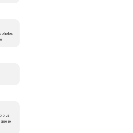
s photos
ne
p plus
t que je