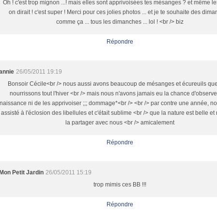
Oh ! c'est trop mignon ...! mais elles sont apprivoisées tes mésanges ? et même l
on dirait ! c'est super ! Merci pour ces jolies photos ... et je te souhaite des dim
comme ça ... tous les dimanches ... lol ! <br /> biz
Répondre
annie
26/05/2011 19:19
Bonsoir Cécile<br /> nous aussi avons beaucoup de mésanges et écureuils qu
nourrissons tout l'hiver <br /> mais nous n'avons jamais eu la chance d'observe
naissance ni de les apprivoiser ;;; dommage*<br /> <br /> par contre une année, n
assisté à l'éclosion des libellules et c'était sublime <br /> que la nature est belle et
la partager avec nous <br /> amicalement
Répondre
Mon Petit Jardin
26/05/2011 15:19
trop mimis ces BB !!!
Répondre