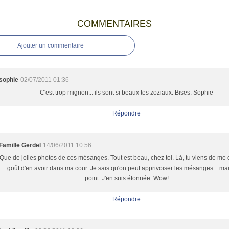
COMMENTAIRES
Ajouter un commentaire
sophie
02/07/2011 01:36
C'est trop mignon... ils sont si beaux tes zoziaux. Bises. Sophie
Répondre
Famille Gerdel
14/06/2011 10:56
Que de jolies photos de ces mésanges. Tout est beau, chez toi. Là, tu viens de me 
goût d'en avoir dans ma cour. Je sais qu'on peut apprivoiser les mésanges... ma
point. J'en suis étonnée. Wow!
Répondre