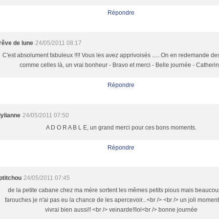
Répondre
rêve de lune
24/05/2011 08:17
C'est absolument fabuleux !!!! Vous les avez apprivoisés ..... On en redemande de
comme celles là, un vrai bonheur - Bravo et merci - Belle journée - Catheri
Répondre
lylianne
24/05/2011 07:50
A D O R A B L E, un grand merci pour ces bons moments.
Répondre
ptitchou
24/05/2011 07:45
de la petite cabane chez ma mère sortent les mêmes petits pious mais beaucou
farouches je n'ai pas eu la chance de les apercevoir...<br /> <br /> un joli momen
vivrai bien aussi!! <br /> veinarde!!lol<br /> bonne journée