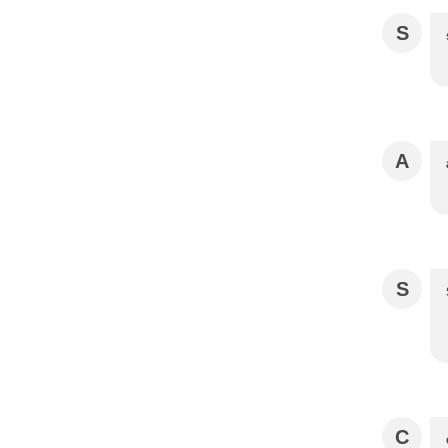
S
A
S
C