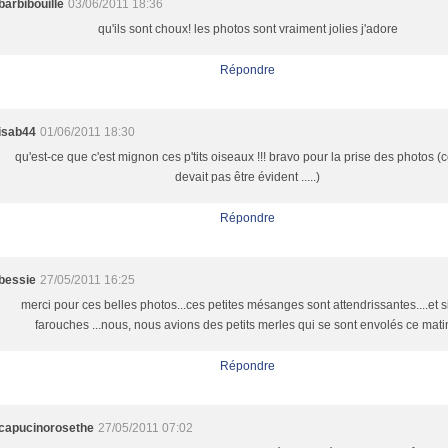
barbibouille
03/06/2011 18:36
qu'ils sont choux! les photos sont vraiment jolies j'adore
Répondre
isab44
01/06/2011 18:30
qu'est-ce que c'est mignon ces p'tits oiseaux !!! bravo pour la prise des photos (
devait pas être évident .....)
Répondre
bessie
27/05/2011 16:25
merci pour ces belles photos...ces petites mésanges sont attendrissantes....et s
farouches ...nous, nous avions des petits merles qui se sont envolés ce matin
Répondre
capucinorosethe
27/05/2011 07:02