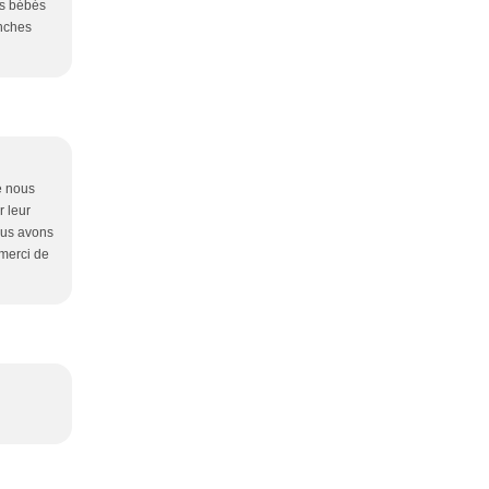
es bébés
anches
e nous
r leur
ous avons
 merci de