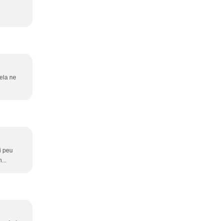
cela ne
i peu
...