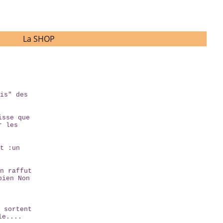
La SHOP
is" des
isse que
r les
t :un
n raffut
bien Non
 sortent
le....