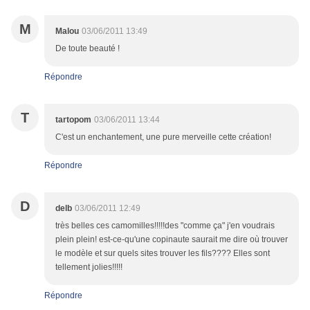
M
Malou
03/06/2011 13:49
De toute beauté !
Répondre
T
tartopom
03/06/2011 13:44
C'est un enchantement, une pure merveille cette création!
Répondre
D
delb
03/06/2011 12:49
très belles ces camomilles!!!!!des "comme ça" j'en voudrais
plein plein! est-ce-qu'une copinaute saurait me dire où trouver
le modèle et sur quels sites trouver les fils???? Elles sont
tellement jolies!!!!!
Répondre