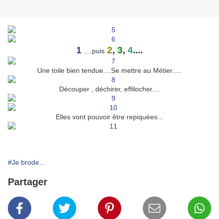
1
2
,
3
,
4
....
....puis
Une toile bien tendue....Se mettre au Métier.....
Découper , déchirer, effilocher....
Elles vont pouvoir être repiquées...
#Je brode...
Partager