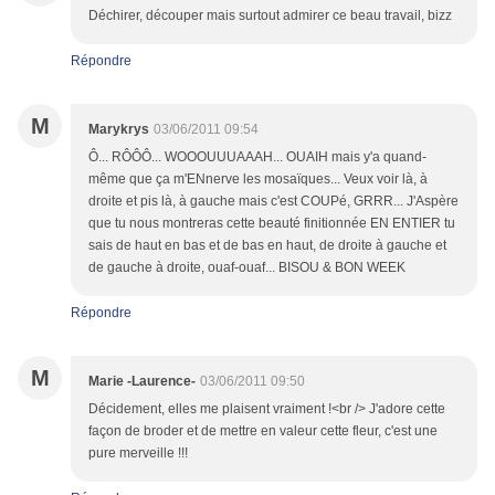
Déchirer, découper mais surtout admirer ce beau travail, bizz
Répondre
M
Marykrys
03/06/2011 09:54
Ô... RÔÔÔ... WOOOUUUAAAH... OUAIH mais y'a quand-
même que ça m'ENnerve les mosaïques... Veux voir là, à
droite et pis là, à gauche mais c'est COUPé, GRRR... J'Aspère
que tu nous montreras cette beauté finitionnée EN ENTIER tu
sais de haut en bas et de bas en haut, de droite à gauche et
de gauche à droite, ouaf-ouaf... BISOU & BON WEEK
Répondre
M
Marie -Laurence-
03/06/2011 09:50
Décidement, elles me plaisent vraiment !<br /> J'adore cette
façon de broder et de mettre en valeur cette fleur, c'est une
pure merveille !!!