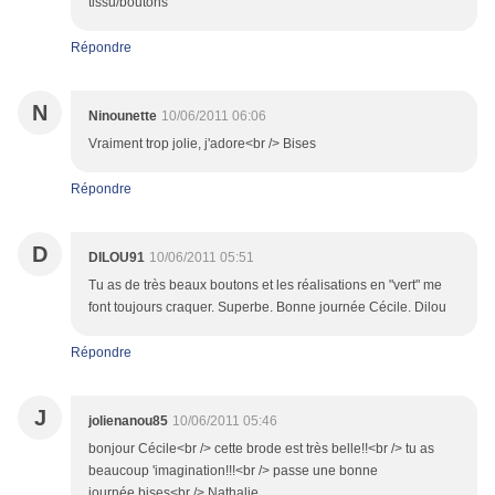
tissu/boutons
Répondre
N
Ninounette
10/06/2011 06:06
Vraiment trop jolie, j'adore<br /> Bises
Répondre
D
DILOU91
10/06/2011 05:51
Tu as de très beaux boutons et les réalisations en "vert" me
font toujours craquer. Superbe. Bonne journée Cécile. Dilou
Répondre
J
jolienanou85
10/06/2011 05:46
bonjour Cécile<br /> cette brode est très belle!!<br /> tu as
beaucoup 'imagination!!!<br /> passe une bonne
journée.bises<br /> Nathalie