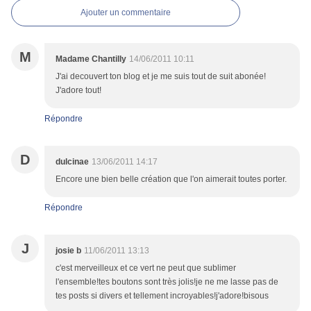
Ajouter un commentaire
M
Madame Chantilly
14/06/2011 10:11
J'ai decouvert ton blog et je me suis tout de suit abonée!
J'adore tout!
Répondre
D
dulcinae
13/06/2011 14:17
Encore une bien belle création que l'on aimerait toutes porter.
Répondre
J
josie b
11/06/2011 13:13
c'est merveilleux et ce vert ne peut que sublimer
l'ensemble!tes boutons sont très jolis!je ne me lasse pas de
tes posts si divers et tellement incroyables!j'adore!bisous