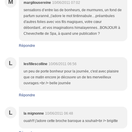
M
margilousereine
10/06/2011 07:02
sensations d’entre las de bonheurs, de murmures, un fond de
parfum suranné, j'adore le mot tintinnabule....préambules
d'autres folies avec vos fils magiques, votre cœur
débordant...et vos imaginations himalayennes...BONJOUR à
Chevechette de Spa, à quand une publication ?
Répondre
L
lesfillescolline
10/06/2011 06:56
un peu de porte bonheur pour la journée, c'est avec plaisire
que ce matin encore je découvre un de tes merveilleux
ouvrages.<br /> belle journée
Répondre
L
la mignonne
10/06/2011 06:48
ouah!!! j'adore cette broche baroque a souhait<br /> brigitte