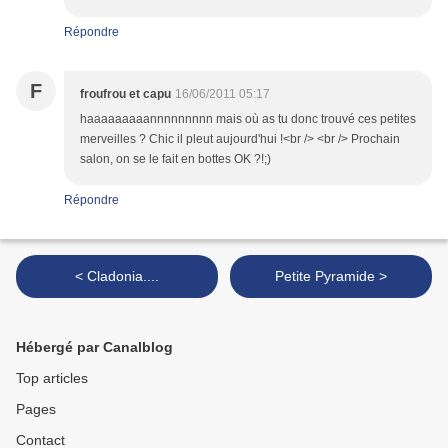
Répondre
F
froufrou et capu
16/06/2011 05:17
haaaaaaaaannnnnnnnn mais où as tu donc trouvé ces petites
merveilles ? Chic il pleut aujourd'hui !<br /> <br /> Prochain
salon, on se le fait en bottes OK ?!;)
Répondre
< Cladonia....
Petite Pyramide >
Hébergé par Canalblog
Top articles
Pages
Contact