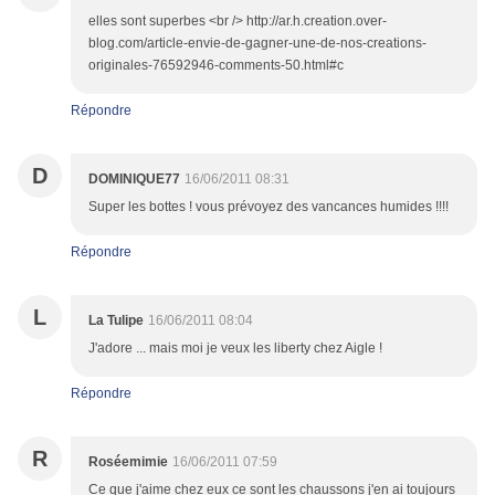
elles sont superbes <br /> http://ar.h.creation.over-
blog.com/article-envie-de-gagner-une-de-nos-creations-
originales-76592946-comments-50.html#c
Répondre
D
DOMINIQUE77
16/06/2011 08:31
Super les bottes ! vous prévoyez des vancances humides !!!!
Répondre
L
La Tulipe
16/06/2011 08:04
J'adore ... mais moi je veux les liberty chez Aigle !
Répondre
R
Roséemimie
16/06/2011 07:59
Ce que j'aime chez eux ce sont les chaussons j'en ai toujours