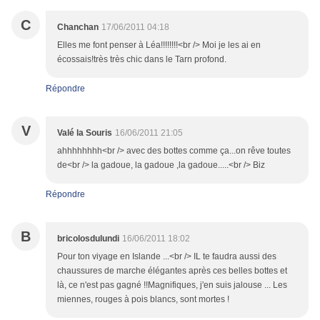
C
Chanchan
17/06/2011 04:18
Elles me font penser à Léa!!!!!!!!<br /> Moi je les ai en
écossais!très très chic dans le Tarn profond.
Répondre
V
Valé la Souris
16/06/2011 21:05
ahhhhhhhh<br /> avec des bottes comme ça...on rêve toutes
de<br /> la gadoue, la gadoue ,la gadoue.....<br /> Biz
Répondre
B
bricolosdulundi
16/06/2011 18:02
Pour ton viyage en Islande ...<br /> IL te faudra aussi des
chaussures de marche élégantes après ces belles bottes et
là, ce n'est pas gagné !!Magnifiques, j'en suis jalouse ... Les
miennes, rouges à pois blancs, sont mortes !