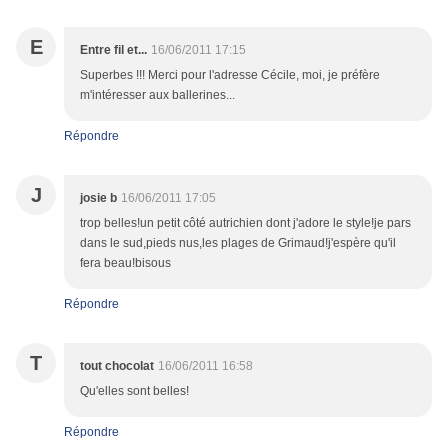
E
Entre fil et...
16/06/2011 17:15
Superbes !!! Merci pour l'adresse Cécile, moi, je préfère
m'intéresser aux ballerines...
Répondre
J
josie b
16/06/2011 17:05
trop belles!un petit côté autrichien dont j'adore le style!je pars
dans le sud,pieds nus,les plages de Grimaud!j'espère qu'il
fera beau!bisous
Répondre
T
tout chocolat
16/06/2011 16:58
Qu'elles sont belles!
Répondre