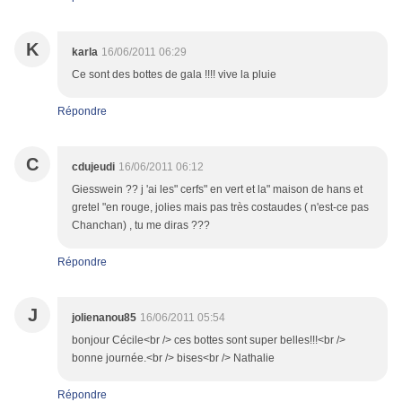
K
karla
16/06/2011 06:29
Ce sont des bottes de gala !!!! vive la pluie
Répondre
C
cdujeudi
16/06/2011 06:12
Giesswein ?? j 'ai les" cerfs" en vert et la" maison de hans et
gretel "en rouge, jolies mais pas très costaudes ( n'est-ce pas
Chanchan) , tu me diras ???
Répondre
J
jolienanou85
16/06/2011 05:54
bonjour Cécile<br /> ces bottes sont super belles!!!<br />
bonne journée.<br /> bises<br /> Nathalie
Répondre