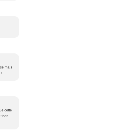
use mais
 !
ue cette
et bon