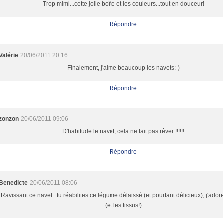
Trop mimi...cette jolie boîte et les couleurs...tout en douceur!
Répondre
Valérie
20/06/2011 20:16
Finalement, j'aime beaucoup les navets:-)
Répondre
zonzon
20/06/2011 09:06
D'habitude le navet, cela ne fait pas rêver !!!!!!
Répondre
Benedicte
20/06/2011 08:06
Ravissant ce navet : tu réabilites ce légume délaissé (et pourtant délicieux), j'adore
(et les tissus!)