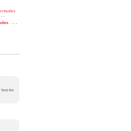
udes ...
r tous tes