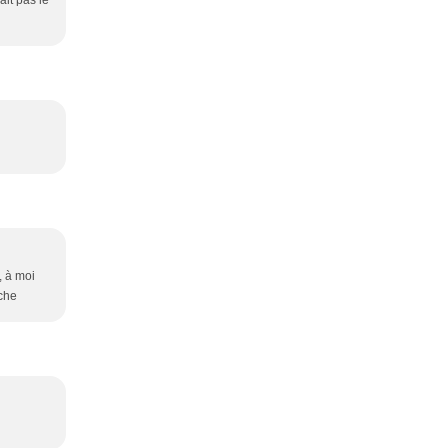
ait pas le
, à moi
nche