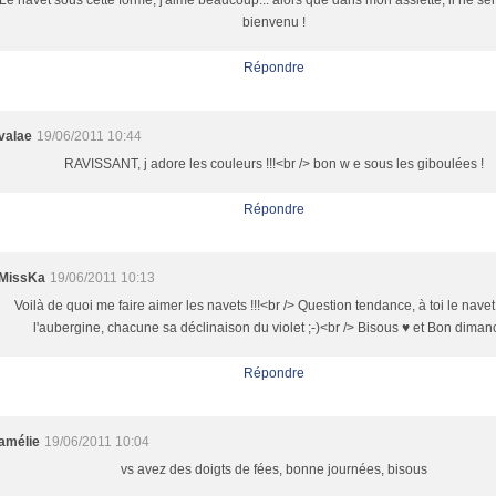
Le navet sous cette forme, j'aime beaucoup... alors que dans mon assiette, il ne ser
bienvenu !
Répondre
valae
19/06/2011 10:44
RAVISSANT, j adore les couleurs !!!<br /> bon w e sous les giboulées !
Répondre
MissKa
19/06/2011 10:13
Voilà de quoi me faire aimer les navets !!!<br /> Question tendance, à toi le navet
l'aubergine, chacune sa déclinaison du violet ;-)<br /> Bisous ♥ et Bon dima
Répondre
amélie
19/06/2011 10:04
vs avez des doigts de fées, bonne journées, bisous