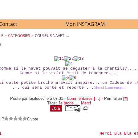
Contact
Mon INSTAGRAM
LE
>
CATEGORIES
>
COULEUR NAVET.....
1
COULEUR NAVET.....
Comme si le navet pouvait se déguster à la chantilly....
Comme si le violet était de tendance....
si cette petite broche m'avait inspiré....un Cadeau de
L
Merci Laurence....
....qui sera porté et reporté....
Posté par facilececile à 07:31 -
Commentaires [
…
]
- Permalien [
#
]
Tags:
Je brode...
,
Merci
z ?
0 vote
1
Merci Bla Bla e