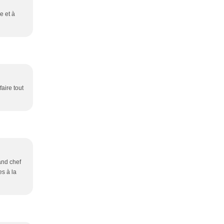
e et à
faire tout
and chef
es à la