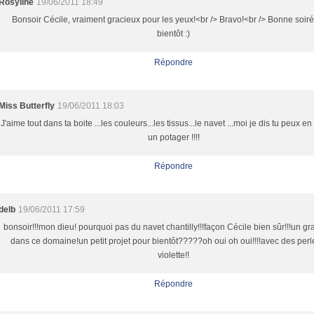
Rosyline
19/06/2011 18:49
Bonsoir Cécile, vraiment gracieux pour les yeux!<br /> Bravo!<br /> Bonne soiré
bientôt :)
Répondre
Miss Butterfly
19/06/2011 18:03
J'aime tout dans ta boite ...les couleurs...les tissus...le navet ...moi je dis tu peux en 
un potager !!!!
Répondre
delb
19/06/2011 17:59
bonsoir!!!mon dieu! pourquoi pas du navet chantilly!!!façon Cécile bien sûr!!!un gr
dans ce domaine!un petit projet pour bientôt?????oh oui oh oui!!!!avec des perl
violette!!
Répondre