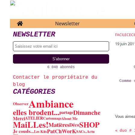
Home
Newsletter
NEWSLETTER
FACILECECI
19 juin 201
6 040 abonnés
Contacter le propriétaire du
Comme 
blog
CATÉGORIES
Ambiance
Observer
elles brodent...
Dimanche
partage
Vous aime
Merci
ATELIER
Cartonnage
About Me
MaiLLes!
SHOP
Matières
Déco
PatChWorK
Je couds...
duo # 
Les Kits
SACs..
Actu