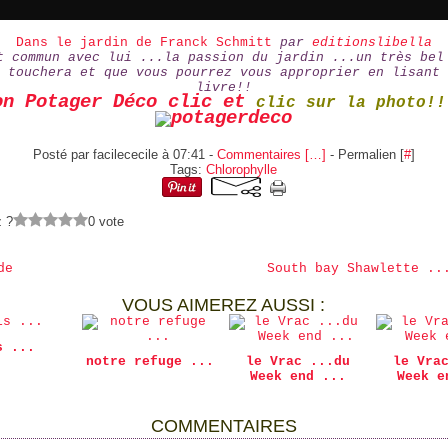
Dans le jardin de Franck Schmitt
par
editionslibella
t commun avec lui ...la passion du jardin ...un très bel
 touchera et que vous pourrez vous approprier en lisant 
livre!!
on Potager Déco clic et
clic sur la photo!!
Posté par facilececile à 07:41 -
Commentaires [
…
]
- Permalien [
#
]
Tags:
Chlorophylle
z ?
0 vote
de
South bay Shawlette ..
VOUS AIMEREZ AUSSI :
s ...
notre refuge ...
le Vrac ...du
le Vra
Week end ...
Week e
COMMENTAIRES