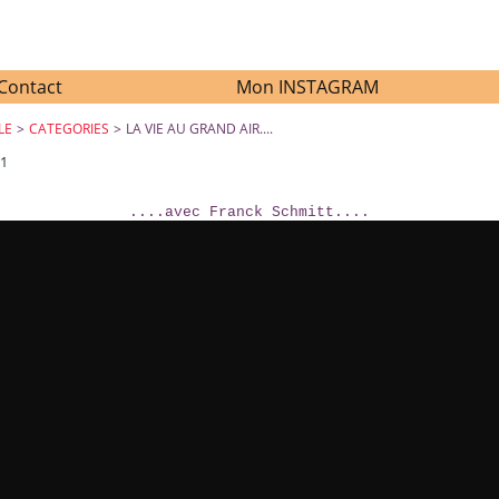
Contact
Mon INSTAGRAM
LE
>
CATEGORIES
>
LA VIE AU GRAND AIR....
11
LA VIE AU GRAND AIR....
....avec Franck Schmitt....