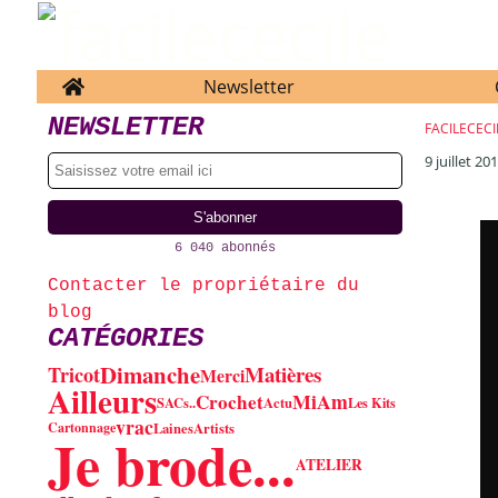
Home
Newsletter
NEWSLETTER
FACILECECI
9 juillet 20
6 040 abonnés
Contacter le propriétaire du
blog
CATÉGORIES
Dimanche
Matières
Tricot
Merci
Ailleurs
MiAm
Crochet
SACs..
Actu
Les Kits
vrac
Cartonnage
Laines
Artists
Je brode...
ATELIER