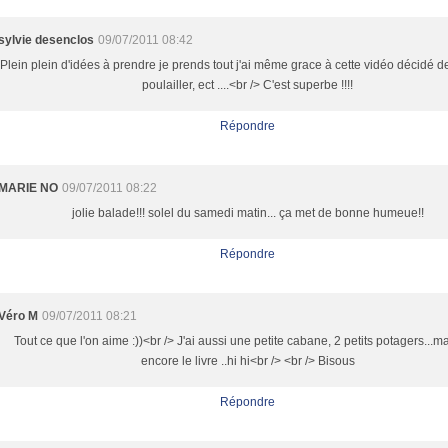
sylvie desenclos
09/07/2011 08:42
Plein plein d'idées à prendre je prends tout j'ai même grace à cette vidéo décidé de
poulailler, ect ....<br /> C'est superbe !!!!
Répondre
MARIE NO
09/07/2011 08:22
jolie balade!!! solel du samedi matin... ça met de bonne humeue!!
Répondre
Véro M
09/07/2011 08:21
Tout ce que l'on aime :))<br /> J'ai aussi une petite cabane, 2 petits potagers...m
encore le livre ..hi hi<br /> <br /> Bisous
Répondre