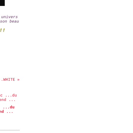
 univers
son beau
!!
..WHITE
c ...du
nd ...