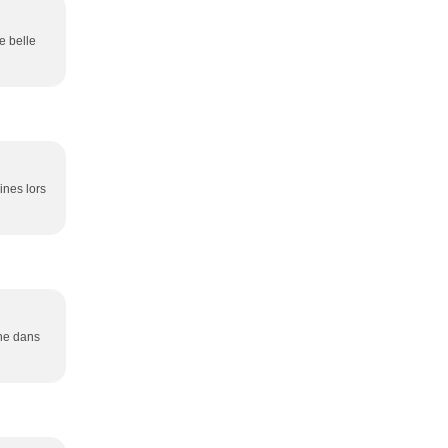
e belle
ines lors
ane dans