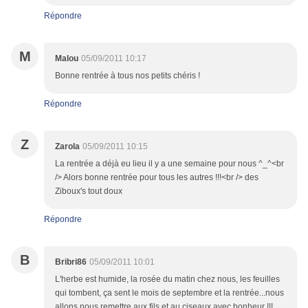
Répondre
M
Malou
05/09/2011 10:17
Bonne rentrée à tous nos petits chéris !
Répondre
Z
Zarola
05/09/2011 10:15
La rentrée a déjà eu lieu il y a une semaine pour nous ^_^<br
/> Alors bonne rentrée pour tous les autres !!!<br /> des
Ziboux's tout doux
Répondre
B
Bribri86
05/09/2011 10:01
L'herbe est humide, la rosée du matin chez nous, les feuilles
qui tombent, ça sent le mois de septembre et la rentrée...nous
allons nous remettre aux fils et au ciseaux avec bonheur !!!