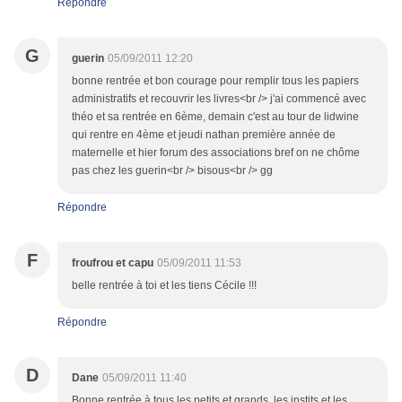
Répondre
G
guerin
05/09/2011 12:20
bonne rentrée et bon courage pour remplir tous les papiers
administratifs et recouvrir les livres<br /> j'ai commencé avec
théo et sa rentrée en 6ème, demain c'est au tour de lidwine
qui rentre en 4ème et jeudi nathan première année de
maternelle et hier forum des associations bref on ne chôme
pas chez les guerin<br /> bisous<br /> gg
Répondre
F
froufrou et capu
05/09/2011 11:53
belle rentrée à toi et les tiens Cécile !!!
Répondre
D
Dane
05/09/2011 11:40
Bonne rentrée à tous les petits et grands, les instits et les