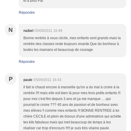
et à plus Pat
Répondre
N
naibel
05/09/2011 16:49
Bonne rentrée à vous cécile, mes enfants sont grands mais la
rentrée des classes reste toujours vivante.Que du bonheur à
toutes les mamans et beaucoup de courage
Répondre
P
paule
05/09/2011 16:43
il fait si chaud encore à marseille qu'on a du mal à croire à la
rentrée !!!! mais elle est bien là pour mes trois petits enfants !!!
pour moi c'est fini depuis 3 ans et ça me manque .....qui
pourrait le croire ??? 40 ans de passion et de bonheur avec
mes élèves !! comme mes enfants !!! BONNE RENTREE à toi
chère CECILE et plein de bisous d'une admiratrice qui achète
tes kits fabuleux mais qui met beaucoup de temps à les
réaliser car trop d'encours !!!!! je suis très vilaine paule