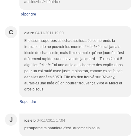
amitiés<br /> béatrice
Répondre
C
claire
04/11/2011 19:00
Elles sont superbes ces chaussettes... Je comprends ta
frustration de ne pouvoir les montrer !!!<br /> Je n'ai jamais
tricoté de chaussette, mais il me semble qu'une journée c'est
drôlement rapide, surtout avec du jacquard ... Tu les fais à 5
aiguilles ?<br /> J'ai une amie qui chercher des explications
pour un col roulé avec juste le plastron, comme ça se faisait
dans les années 60/70. Elle n'a rien trouvé sur RAverly,
aurais-tu une idée où on pourrait trouver ça ?<br /> Merci et
gros bisous.
Répondre
J
josie b
04/11/2011 17:04
ps:superbe ta bannière,c'est l'automne!bisous