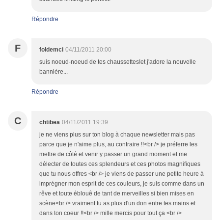
Répondre
F
foldemci
04/11/2011 20:00
suis noeud-noeud de tes chaussettes!et j'adore la nouvelle
bannière...
Répondre
C
chtibea
04/11/2011 19:39
je ne viens plus sur ton blog à chaque newsletter mais pas
parce que je n'aime plus, au contraire !!<br /> je préferre les
mettre de côté et venir y passer un grand moment et me
délecter de toutes ces splendeurs et ces photos magnifiques
que tu nous offres <br /> je viens de passer une petite heure à
imprégner mon esprit de ces couleurs, je suis comme dans un
rêve et toute éblouê de tant de merveilles si bien mises en
scène<br /> vraiment tu as plus d'un don entre tes mains et
dans ton coeur !!<br /> mille mercis pour tout ça <br />