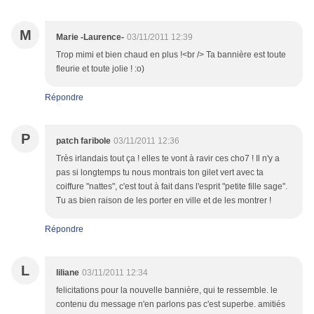
M
Marie -Laurence-
03/11/2011 12:39
Trop mimi et bien chaud en plus !<br /> Ta bannière est toute
fleurie et toute jolie ! :o)
Répondre
P
patch faribole
03/11/2011 12:36
Très irlandais tout ça ! elles te vont à ravir ces cho7 ! Il n'y a
pas si longtemps tu nous montrais ton gilet vert avec ta
coiffure "nattes", c'est tout à fait dans l'esprit "petite fille sage".
Tu as bien raison de les porter en ville et de les montrer !
Répondre
L
liliane
03/11/2011 12:34
felicitations pour la nouvelle bannière, qui te ressemble. le
contenu du message n'en parlons pas c'est superbe. amitiés