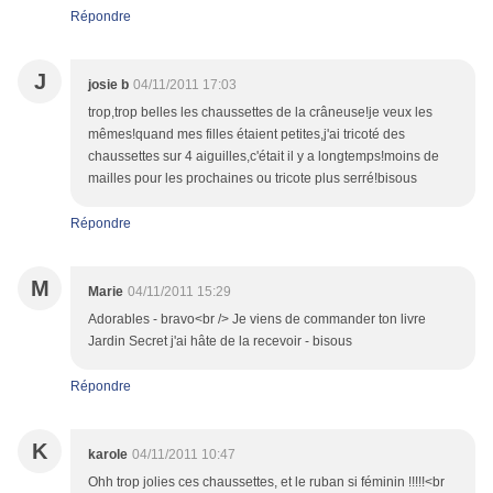
Répondre
J
josie b
04/11/2011 17:03
trop,trop belles les chaussettes de la crâneuse!je veux les
mêmes!quand mes filles étaient petites,j'ai tricoté des
chaussettes sur 4 aiguilles,c'était il y a longtemps!moins de
mailles pour les prochaines ou tricote plus serré!bisous
Répondre
M
Marie
04/11/2011 15:29
Adorables - bravo<br /> Je viens de commander ton livre
Jardin Secret j'ai hâte de la recevoir - bisous
Répondre
K
karole
04/11/2011 10:47
Ohh trop jolies ces chaussettes, et le ruban si féminin !!!!!<br