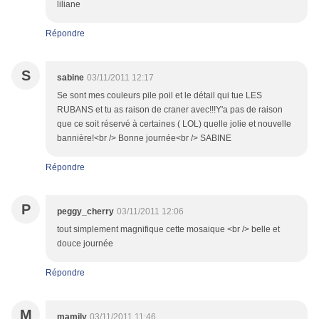
liliane
Répondre
S
sabine
03/11/2011 12:17
Se sont mes couleurs pile poil et le détail qui tue LES
RUBANS et tu as raison de craner avec!!!Y'a pas de raison
que ce soit réservé à certaines ( LOL) quelle jolie et nouvelle
bannière!<br /> Bonne journée<br /> SABINE
Répondre
P
peggy_cherry
03/11/2011 12:06
tout simplement magnifique cette mosaique <br /> belle et
douce journée
Répondre
M
mamily
03/11/2011 11:46