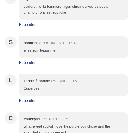
J'adore....et la bannière façon chromo avec les petits
champignons est trop jolie!
Répondre
S
sandrine et cie
06/11/2011 16:43
elles sont topissime !
Répondre
L
l'arbre à bobine
05/11/2011 19:51
Superbes !
Répondre
C
cauchy09
05/11/2011 12:59
what sweet socks! i love the purple you chose and the
stranded knitting is perfect.