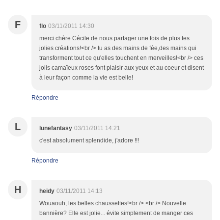
F
flo
03/11/2011 14:30
merci chère Cécile de nous partager une fois de plus tes
jolies créations!<br /> tu as des mains de fée,des mains qui
transforment tout ce qu'elles touchent en merveilles!<br /> ces
jolis camaïeux roses font plaisir aux yeux et au coeur et disent
à leur façon comme la vie est belle!
Répondre
L
lunefantasy
03/11/2011 14:21
c'est absolument splendide, j'adore !!!
Répondre
H
heidy
03/11/2011 14:13
Wouaouh, les belles chaussettes!<br /> <br /> Nouvelle
bannière? Elle est jolie... évite simplement de manger ces