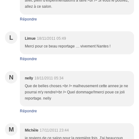
avec plein d'expérimentations à faire.<br /> Si vous le pouvez,
allez à ce salon.
Répondre
L
Limue
18/11/2011 05:49
Merci pour ce beau reportage .... vivement Nantes !
Répondre
N
nelly
18/11/2011 05:34
Que de belles choses.<br /> malheusement cette annee je ne
pourrai m'y rendre!<br /> Quel dommage!!merci poue ce joli
reportage. nelly
Répondre
M
Michèle
17/11/2011 23:44
je reviens de ce salon pour la première fois. J'ai beaucoup