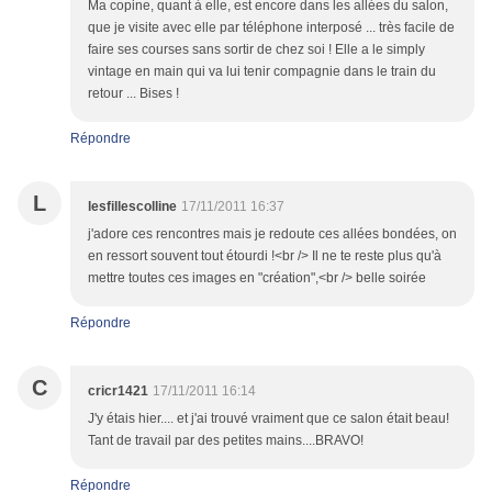
Ma copine, quant à elle, est encore dans les allées du salon,
que je visite avec elle par téléphone interposé ... très facile de
faire ses courses sans sortir de chez soi ! Elle a le simply
vintage en main qui va lui tenir compagnie dans le train du
retour ... Bises !
Répondre
L
lesfillescolline
17/11/2011 16:37
j'adore ces rencontres mais je redoute ces allées bondées, on
en ressort souvent tout étourdi !<br /> Il ne te reste plus qu'à
mettre toutes ces images en "création",<br /> belle soirée
Répondre
C
cricr1421
17/11/2011 16:14
J'y étais hier.... et j'ai trouvé vraiment que ce salon était beau!
Tant de travail par des petites mains....BRAVO!
Répondre