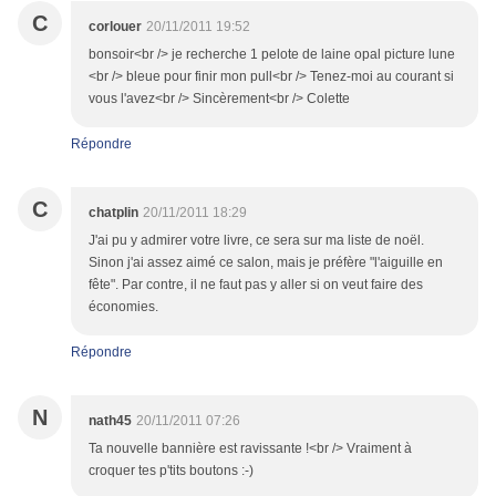
C
corlouer
20/11/2011 19:52
bonsoir<br /> je recherche 1 pelote de laine opal picture lune
<br /> bleue pour finir mon pull<br /> Tenez-moi au courant si
vous l'avez<br /> Sincèrement<br /> Colette
Répondre
C
chatplin
20/11/2011 18:29
J'ai pu y admirer votre livre, ce sera sur ma liste de noël.
Sinon j'ai assez aimé ce salon, mais je préfère "l'aiguille en
fête". Par contre, il ne faut pas y aller si on veut faire des
économies.
Répondre
N
nath45
20/11/2011 07:26
Ta nouvelle bannière est ravissante !<br /> Vraiment à
croquer tes p'tits boutons :-)