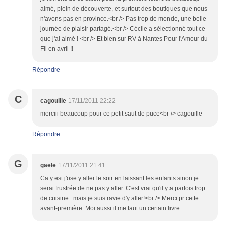
aimé, plein de découverte, et surtout des boutiques que nous
n'avons pas en province.<br /> Pas trop de monde, une belle
journée de plaisir partagé.<br /> Cécile a sélectionné tout ce
que j'ai aimé ! <br /> Et bien sur RV à Nantes Pour l'Amour du
Fil en avril !!
Répondre
C
cagouille
17/11/2011 22:22
merciii beaucoup pour ce petit saut de puce<br /> cagouille
Répondre
G
gaële
17/11/2011 21:41
Ca y est j'ose y aller le soir en laissant les enfants sinon je
serai frustrée de ne pas y aller. C'est vrai qu'il y a parfois trop
de cuisine...mais je suis ravie d'y aller!<br /> Merci pr cette
avant-première. Moi aussi il me faut un certain livre...