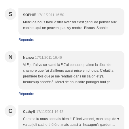
S
SOPHIE
17/11/2011 16:50
Merci de nous faire visiter avec toi c'est gentil de penser aux
copines qui ne peuvent pas s'y rendre. Bisous. Sophie
Répondre
N
Nanou
17/11/2011 16:46
Vi !! je l'ai vu ce stand là !! J'ai beaucoup aimé la déco de
chambre que j'ai d'ailleurs aussi prise en photos. C'était la
première fois que je me rendais dans un salon et j'ai
beaucoup apprécié. Merci de nous faire partager tout ça.
Répondre
C
CathyS
17/11/2011 16:42
Comme tu nous connais bien !!! Effectivement, mon coup de ♥
va au joli cache-théière, mais aussi à l'hexagon's garden ...