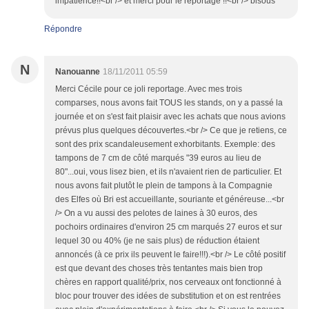
impatience!!<br /> et merci pour le reportage !!<br /> bisous
Répondre
N
Nanouanne
18/11/2011 05:59
Merci Cécile pour ce joli reportage. Avec mes trois
comparses, nous avons fait TOUS les stands, on y a passé la
journée et on s'est fait plaisir avec les achats que nous avions
prévus plus quelques découvertes.<br /> Ce que je retiens, ce
sont des prix scandaleusement exhorbitants. Exemple: des
tampons de 7 cm de côté marqués "39 euros au lieu de
80"...oui, vous lisez bien, et ils n'avaient rien de particulier. Et
nous avons fait plutôt le plein de tampons à la Compagnie
des Elfes où Bri est accueillante, souriante et généreuse...<br
/> On a vu aussi des pelotes de laines à 30 euros, des
pochoirs ordinaires d'environ 25 cm marqués 27 euros et sur
lequel 30 ou 40% (je ne sais plus) de réduction étaient
annoncés (à ce prix ils peuvent le faire!!!).<br /> Le côté positif
est que devant des choses très tentantes mais bien trop
chères en rapport qualité/prix, nos cerveaux ont fonctionné à
bloc pour trouver des idées de substitution et on est rentrées