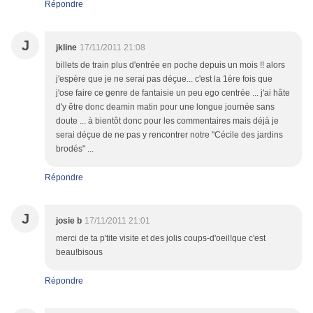
Répondre
J
jkline
17/11/2011 21:08
billets de train plus d'entrée en poche depuis un mois !! alors
j'espère que je ne serai pas déçue... c'est la 1ère fois que
j'ose faire ce genre de fantaisie un peu ego centrée ... j'ai hâte
d'y être donc deamin matin pour une longue journée sans
doute ... à bientôt donc pour les commentaires mais déjà je
serai déçue de ne pas y rencontrer notre "Cécile des jardins
brodés" ...
Répondre
J
josie b
17/11/2011 21:01
merci de ta p'tite visite et des jolis coups-d'oeil!que c'est
beau!bisous
Répondre