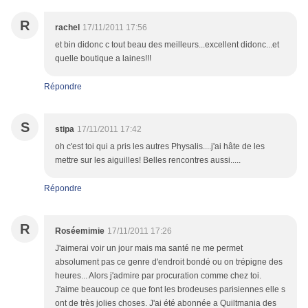
R
rachel
17/11/2011 17:56
et bin didonc c tout beau des meilleurs...excellent didonc...et
quelle boutique a laines!!!
Répondre
S
stipa
17/11/2011 17:42
oh c'est toi qui a pris les autres Physalis....j'ai hâte de les
mettre sur les aiguilles! Belles rencontres aussi.....
Répondre
R
Roséemimie
17/11/2011 17:26
J'aimerai voir un jour mais ma santé ne me permet
absolument pas ce genre d'endroit bondé ou on trépigne des
heures... Alors j'admire par procuration comme chez toi.
J'aime beaucoup ce que font les brodeuses parisiennes elle s
ont de très jolies choses. J'ai été abonnée a Quiltmania des