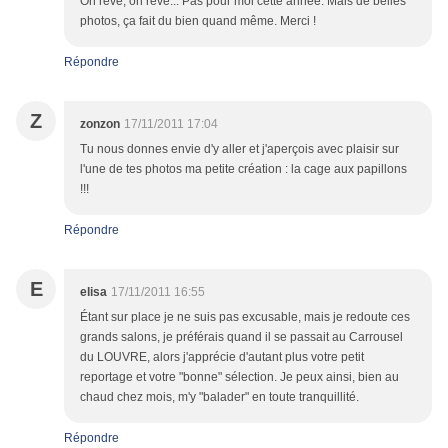
On rêve, on rêve... Pas pour moi cette année. Mais de belles
photos, ça fait du bien quand même. Merci !
Répondre
Z
zonzon
17/11/2011 17:04
Tu nous donnes envie d'y aller et j'aperçois avec plaisir sur
l'une de tes photos ma petite création : la cage aux papillons
!!!
Répondre
E
elisa
17/11/2011 16:55
Étant sur place je ne suis pas excusable, mais je redoute ces
grands salons, je préférais quand il se passait au Carrousel
du LOUVRE, alors j'apprécie d'autant plus votre petit
reportage et votre "bonne" sélection. Je peux ainsi, bien au
chaud chez mois, m'y "balader" en toute tranquillité.
Répondre