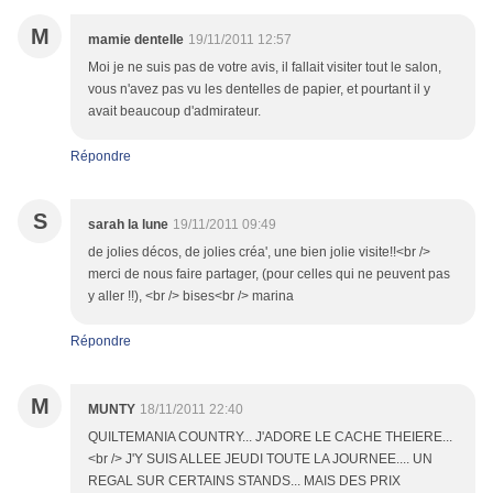
M
mamie dentelle
19/11/2011 12:57
Moi je ne suis pas de votre avis, il fallait visiter tout le salon,
vous n'avez pas vu les dentelles de papier, et pourtant il y
avait beaucoup d'admirateur.
Répondre
S
sarah la lune
19/11/2011 09:49
de jolies décos, de jolies créa', une bien jolie visite!!<br />
merci de nous faire partager, (pour celles qui ne peuvent pas
y aller !!), <br /> bises<br /> marina
Répondre
M
MUNTY
18/11/2011 22:40
QUILTEMANIA COUNTRY... J'ADORE LE CACHE THEIERE...
<br /> J'Y SUIS ALLEE JEUDI TOUTE LA JOURNEE.... UN
REGAL SUR CERTAINS STANDS... MAIS DES PRIX