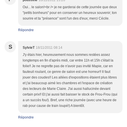
poussine
18/11/2011 13:20
Oui... le salon!<br /> je ne garderai de cette journée que deux
"petits bonheurs" pour en conserver un heureux souvenir; ton
sourire et ta "présence" sont l'un des d'eux; merci Cécile.
Répondre
S
SylvieT
18/11/2011 08:14
J'y étais hier, heureusement nous sommes restées assez
longtemps en fin d'après midi, car entre 11h et 15h c'était la
folie!! Je ne regrette pas de n'avoir pas invité Mapie, car en
fauteuil roulant, ce genre de salon est une horreur!! Il faut
jouer des coudes!! Les allées d'expositions étaient plus libres
et j'ai beaucoup aimé les chambres et l'espace de création
des lecteurs de Marie Claire. J'ai aussi hallucinée devant
certain prix!! Et j'ai aussi fait baisser le stock de Frou-Frou (qui
a un succès fou!). Bref, une riche journée (avec une heure de
rab pour cause de train loupé!) A bientôt.
Répondre