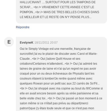
HALLUCINANT .... SURTOUT POUR LES TAMPONS DE
SCRAP.... <br /> VRAIEMENT CETTE ANNEE C'EST LE
POMPON...<br /> MAIS DE TRES BELLES CHOSES DANS
LE MEILLEUR ET LE RESTE ON N'Y PENSE PLUS...
Répondre
E
EvelyneK
18/11/2011 20:07
Oui le Simply Vintage est une merveille, française de
surcroit!et j'ai eu le plaisir de discuter avec Carol et Marie-
Claude...<br /> Oui j'adore Quilt House et ses
créations!Certaines m'attendent...<br /> Oui j'ai admiré les
laines de graine de laine et n'ai qu'un regret ne pas avoir
craqué pour un ou deux écheveaux de Physalis tant les
couleurs étaient à tomber!Je rentre quand même avec
quelques Rowan pour un petit sac aux 22 carrés de So'Fil...
<br /> Oui j'ai shoppé avec ma copine au bout du fil!Comme si
elle en avait encore besoin après sa virée parisienne et sa
belle visite chez toi...<br /> Oui j'ai passé un bon moment à ce
salon même si ce n'était pas prévu au départ(merci
patron!)que j'y étais toute seule et que ce n'est pas mon