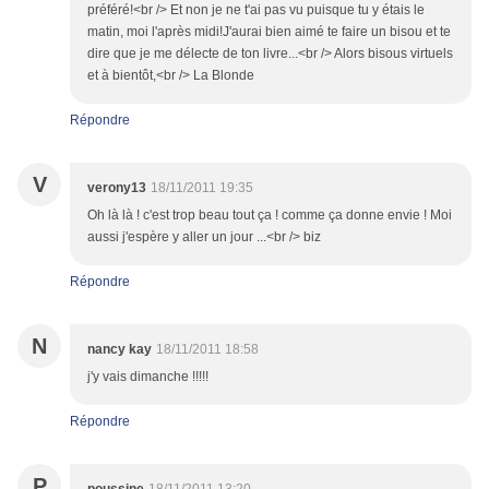
préféré!<br /> Et non je ne t'ai pas vu puisque tu y étais le
matin, moi l'après midi!J'aurai bien aimé te faire un bisou et te
dire que je me délecte de ton livre...<br /> Alors bisous virtuels
et à bientôt,<br /> La Blonde
Répondre
V
verony13
18/11/2011 19:35
Oh là là ! c'est trop beau tout ça ! comme ça donne envie ! Moi
aussi j'espère y aller un jour ...<br /> biz
Répondre
N
nancy kay
18/11/2011 18:58
j'y vais dimanche !!!!!
Répondre
P