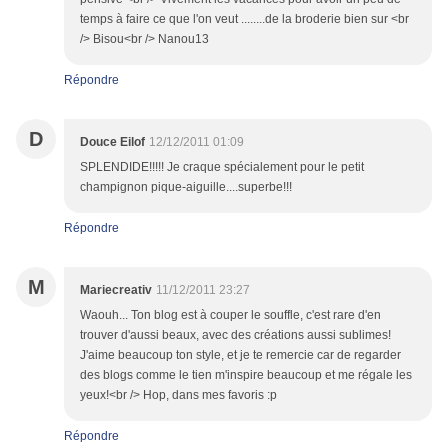
temps à faire ce que l'on veut ........de la broderie bien sur <br
/> Bisou<br /> Nanou13
Répondre
D
Douce Eilof
12/12/2011 01:09
SPLENDIDE!!!!! Je craque spécialement pour le petit
champignon pique-aiguille....superbe!!!
Répondre
M
Mariecreativ
11/12/2011 23:27
Waouh... Ton blog est à couper le souffle, c'est rare d'en
trouver d'aussi beaux, avec des créations aussi sublimes!
J'aime beaucoup ton style, et je te remercie car de regarder
des blogs comme le tien m'inspire beaucoup et me régale les
yeux!<br /> Hop, dans mes favoris :p
Répondre