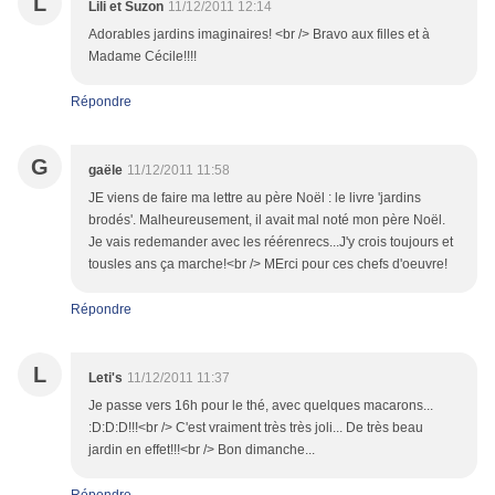
L
Lili et Suzon
11/12/2011 12:14
Adorables jardins imaginaires! <br /> Bravo aux filles et à
Madame Cécile!!!!
Répondre
G
gaële
11/12/2011 11:58
JE viens de faire ma lettre au père Noël : le livre 'jardins
brodés'. Malheureusement, il avait mal noté mon père Noël.
Je vais redemander avec les réérenrecs...J'y crois toujours et
tousles ans ça marche!<br /> MErci pour ces chefs d'oeuvre!
Répondre
L
Leti's
11/12/2011 11:37
Je passe vers 16h pour le thé, avec quelques macarons...
:D:D:D!!!<br /> C'est vraiment très très joli... De très beau
jardin en effet!!!<br /> Bon dimanche...