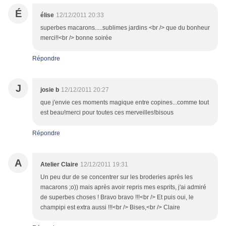
É
élise
12/12/2011 20:33
superbes macarons.....sublimes jardins <br /> que du bonheur
merci!!<br /> bonne soirée
Répondre
J
josie b
12/12/2011 20:27
que j'envie ces moments magique entre copines...comme tout
est beau!merci pour toutes ces merveilles!bisous
Répondre
A
Atelier Claire
12/12/2011 19:31
Un peu dur de se concentrer sur les broderies après les
macarons ;o)) mais après avoir repris mes esprits, j'ai admiré
de superbes choses ! Bravo bravo !!!<br /> Et puis oui, le
champipi est extra aussi !!!<br /> Bises,<br /> Claire