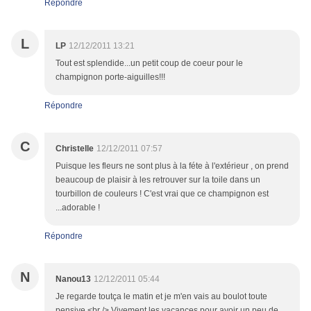
Répondre
L
LP
12/12/2011 13:21
Tout est splendide...un petit coup de coeur pour le
champignon porte-aiguilles!!!
Répondre
C
Christelle
12/12/2011 07:57
Puisque les fleurs ne sont plus à la féte à l'extérieur , on prend
beaucoup de plaisir à les retrouver sur la toile dans un
tourbillon de couleurs ! C'est vrai que ce champignon est
...adorable !
Répondre
N
Nanou13
12/12/2011 05:44
Je regarde toutça le matin et je m'en vais au boulot toute
pensive <br /> Vivement les vacances pour avoir un peu de