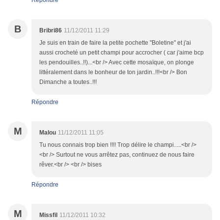
Répondre
B
Bribri86
11/12/2011 11:29
Je suis en train de faire la petite pochette "Boletine" et j'ai
aussi crocheté un petit champi pour accrocher ( car j'aime bcp
les pendouilles..!!)...<br /> Avec cette mosaïque, on plonge
littéralement dans le bonheur de ton jardin..!!!<br /> Bon
Dimanche a toutes..!!!
Répondre
M
Malou
11/12/2011 11:05
Tu nous connais trop bien !!!! Trop délire le champi.....<br />
<br /> Surtout ne vous arrêtez pas, continuez de nous faire
rêver.<br /> <br /> bises
Répondre
M
Missfil
11/12/2011 10:32