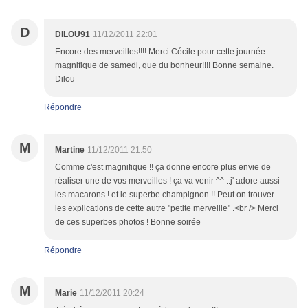
D
DILOU91
11/12/2011 22:01
Encore des merveilles!!!! Merci Cécile pour cette journée
magnifique de samedi, que du bonheur!!!! Bonne semaine.
Dilou
Répondre
M
Martine
11/12/2011 21:50
Comme c'est magnifique !! ça donne encore plus envie de
réaliser une de vos merveilles ! ça va venir ^^ ..j' adore aussi
les macarons ! et le superbe champignon !! Peut on trouver
les explications de cette autre "petite merveille" .<br /> Merci
de ces superbes photos ! Bonne soirée
Répondre
M
Marie
11/12/2011 20:24