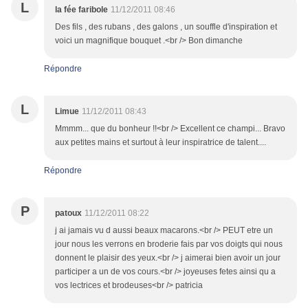
L
la fée faribole
11/12/2011 08:46
Des fils , des rubans , des galons , un souffle d'inspiration et
voici un magnifique bouquet .<br /> Bon dimanche
Répondre
L
Limue
11/12/2011 08:43
Mmmm... que du bonheur !!<br /> Excellent ce champi... Bravo
aux petites mains et surtout à leur inspiratrice de talent....
Répondre
P
patoux
11/12/2011 08:22
j ai jamais vu d aussi beaux macarons.<br /> PEUT etre un
jour nous les verrons en broderie fais par vos doigts qui nous
donnent le plaisir des yeux.<br /> j aimerai bien avoir un jour
participer a un de vos cours.<br /> joyeuses fetes ainsi qu a
vos lectrices et brodeuses<br /> patricia