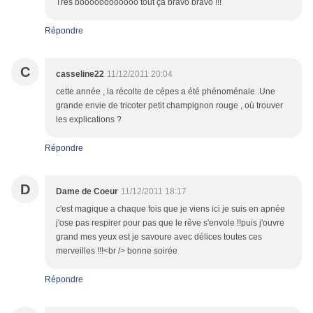
Très bôooooooooooo tout çà bravo bravo !!!
Répondre
C
casseline22
11/12/2011 20:04
cette année , la récolte de cépes a été phénoménale .Une
grande envie de tricoter petit champignon rouge , où trouver
les explications ?
Répondre
D
Dame de Coeur
11/12/2011 18:17
c'est magique a chaque fois que je viens ici je suis en apnée
j'ose pas respirer pour pas que le rêve s'envole !!puis j'ouvre
grand mes yeux est je savoure avec délices toutes ces
merveilles !!!<br /> bonne soirée
Répondre