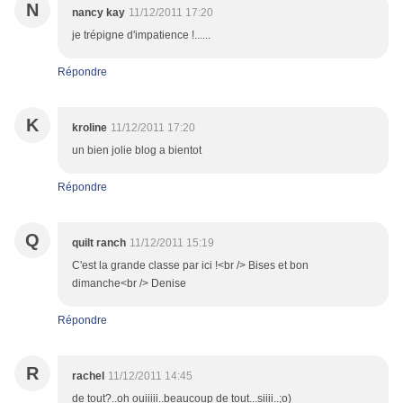
N
nancy kay
11/12/2011 17:20
je trépigne d'impatience !......
Répondre
K
kroline
11/12/2011 17:20
un bien jolie blog a bientot
Répondre
Q
quilt ranch
11/12/2011 15:19
C'est la grande classe par ici !<br /> Bises et bon
dimanche<br /> Denise
Répondre
R
rachel
11/12/2011 14:45
de tout?..oh ouiiiii..beaucoup de tout...siiii..;o)