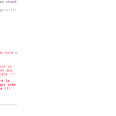
on stand
o!!!!!!!
de Curé
re le
qui vide
te !!!