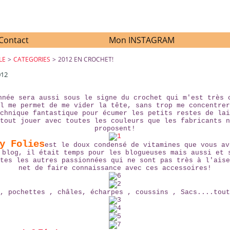
Contact
Mon INSTAGRAM
LE
>
CATEGORIES
>
2012 EN CROCHET!
012
2012 EN CROCHET!
nnée sera aussi sous le signe du crochet qui m'est très 
l me permet de me vider la tête, sans trop me concentrer
chnique fantastique pour écumer les petits restes de lai
tout jouer avec toutes les couleurs que les fabricants n
proposent!
y Folies
est le doux condensé de vitamines que vous av
 blog, il était temps pour les blogueuses mais aussi et 
tes les autres passionnées qui ne sont pas très à l'aise
net de faire connaissance avec ces accessoires!
, pochettes , châles, écharpes , coussins , Sacs....tout