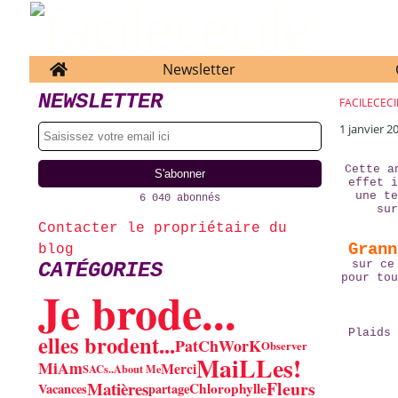
Home
Newsletter
NEWSLETTER
FACILECECI
1 janvier 2
Cette a
effet i
une te
6 040 abonnés
sur
Contacter le propriétaire du
Grann
blog
sur ce
CATÉGORIES
pour tou
Je brode...
Plaids 
elles brodent...
PatChWorK
Observer
MaiLLes!
MiAm
Merci
SACs..
About Me
Fleurs
Matières
Chlorophylle
Vacances
partage