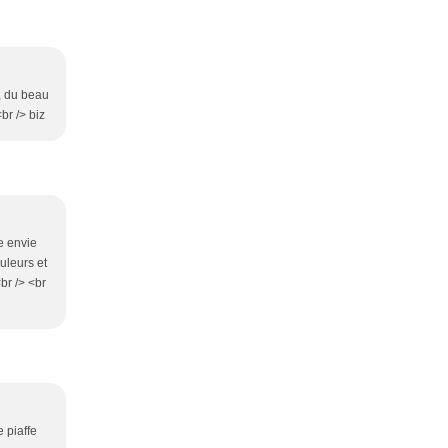
e, du beau
br /> biz
ne envie
uleurs et
br /> <br
e piaffe