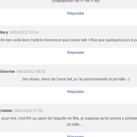
d'impatience <br /> <br /> biz
Répondre
Mary
24/01/2012 20:14
Ah ben voilà donc l'article d'annonce que j'avais raté ! Plus que quelques jours à pa
Répondre
Sèverine
16/01/2012 09:53
J'en rêvais, merci de l'avoir fait, je l'ai précommandé et j'ai hâte ;-)
Répondre
cholote
10/01/2012 07:55
pour moi, c'est RV au salon de l'aiguille en fête, je suppose qu'on pourra y acheter 
j'ai hâte .....