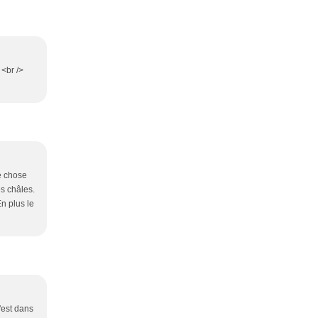
 <br />
re chose
es châles.
En plus le
c'est dans