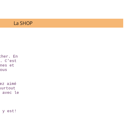
La SHOP
cher. En
. C'est
nes et
ous
ez aimé
surtout
 avec le
 y est!