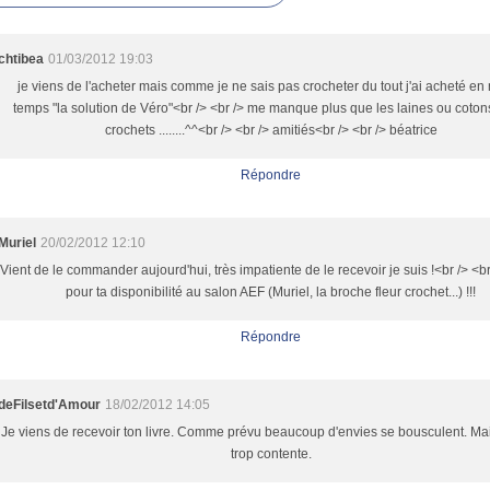
chtibea
01/03/2012 19:03
je viens de l'acheter mais comme je ne sais pas crocheter du tout j'ai acheté e
temps "la solution de Véro"<br /> <br /> me manque plus que les laines ou cotons
crochets ........^^<br /> <br /> amitiés<br /> <br /> béatrice
Répondre
Muriel
20/02/2012 12:10
Vient de le commander aujourd'hui, très impatiente de le recevoir je suis !<br /> <b
pour ta disponibilité au salon AEF (Muriel, la broche fleur crochet...) !!!
Répondre
deFilsetd'Amour
18/02/2012 14:05
Je viens de recevoir ton livre. Comme prévu beaucoup d'envies se bousculent. Mai
trop contente.