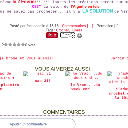
le 2 Février
prévue
!!!!!! Toutes les créations seront sur m
l'Aiguille en fête!
" C33"
au salon de
LA SOLUTION
ous ne savez pas crocheter ...il y a
de Vér
Posté par facilececile à 15:13 -
Commentaires [
…
]
- Permalien [
#
]
Tags:
Crochet
,
Livres
z ?
0 vote
je brode et vous aussi!!!
Jardin 
VOUS AIMEREZ AUSSI :
sac 31!
 plaisirs
le Vrac ...du
♥
Week end ...
j'ado
crochet 
la tê
COMMENTAIRES
Ajouter un commentaire