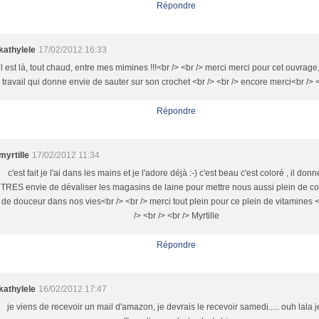
Répondre
kathylele
17/02/2012 16:33
il est là, tout chaud, entre mes mimines !!!<br /> <br /> merci merci pour cet ouvrag
travail qui donne envie de sauter sur son crochet <br /> <br /> encore merci<br /> <
Répondre
myrtille
17/02/2012 11:34
c'est fait je l'ai dans les mains et je l'adore déjà :-) c'est beau c'est coloré , il don
TRES envie de dévaliser les magasins de laine pour mettre nous aussi plein de co
de douceur dans nos vies<br /> <br /> merci tout plein pour ce plein de vitamines <
/> <br /> <br /> Myrtille
Répondre
kathylele
16/02/2012 17:47
je viens de recevoir un mail d'amazon, je devrais le recevoir samedi..... ouh lala j