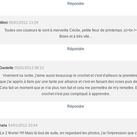
Répondre
Mimi
05/01/2012 13:29
Toutes ces couleurs te vont à merveille Cécile, petite fleur de printemps ;o)<br />
Bises et à très vite...
Répondre
Danielle
05/01/2012 08:12
Vivement sa sortie, j'aime aussi beaucoup le crochet et c'est d'ailleurs la premiè
que j'ai appris à faire par une tante par alliance et c'est en faisant des roses puis d
Cela fait un moment que je n'ai plus rien fait et cela me permettra de m'y remettre. 
crochet n'est pas compliqué à apprendre.
Répondre
nata
04/01/2012 20:44
Le 2 février !!!!! Mais là tout de suite, en regardant tes photos, j'ai l'impression que 