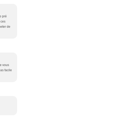
ne pré
 ces
heter de
ue vous
as facile