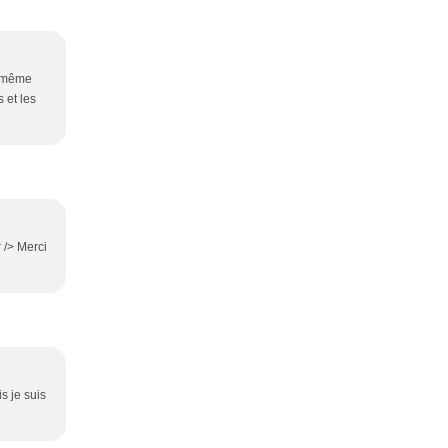
n même
 et les
r /> Merci
s je suis