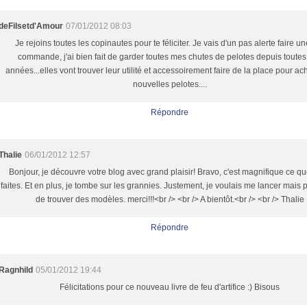
deFilsetd'Amour
07/01/2012 08:03
Je rejoins toutes les copinautes pour te féliciter. Je vais d'un pas alerte faire u
commande, j'ai bien fait de garder toutes mes chutes de pelotes depuis toutes
années...elles vont trouver leur utilité et accessoirement faire de la place pour ac
nouvelles pelotes....
Répondre
Thalie
06/01/2012 12:57
Bonjour, je découvre votre blog avec grand plaisir! Bravo, c'est magnifique ce q
faites. Et en plus, je tombe sur les grannies. Justement, je voulais me lancer mais p
de trouver des modèles. merci!!!<br /> <br /> A bientôt.<br /> <br /> Thalie
Répondre
Ragnhild
05/01/2012 19:44
Félicitations pour ce nouveau livre de feu d'artifice :) Bisous