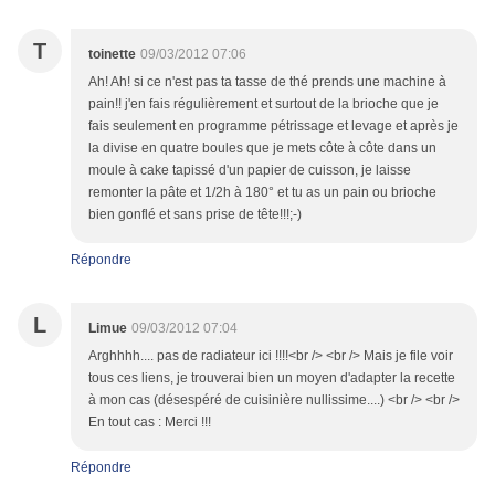
T
toinette
09/03/2012 07:06
Ah! Ah! si ce n'est pas ta tasse de thé prends une machine à
pain!! j'en fais régulièrement et surtout de la brioche que je
fais seulement en programme pétrissage et levage et après je
la divise en quatre boules que je mets côte à côte dans un
moule à cake tapissé d'un papier de cuisson, je laisse
remonter la pâte et 1/2h à 180° et tu as un pain ou brioche
bien gonflé et sans prise de tête!!!;-)
Répondre
L
Limue
09/03/2012 07:04
Arghhhh.... pas de radiateur ici !!!!<br /> <br /> Mais je file voir
tous ces liens, je trouverai bien un moyen d'adapter la recette
à mon cas (désespéré de cuisinière nullissime....) <br /> <br />
En tout cas : Merci !!!
Répondre