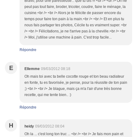
Bravo, pour une paresseuse... que tu dis !!! <br /> <br /> On ne
peut pas tout faire, broder, tricoter, coudre, faire le ménage, la
cuisine.<br /> <br /> Alors je te félicite de passer encore du
temps pour faire ton pain à la main.<br /> <br /> Et en plus tu
nous fais partager tes photos, Cécile tu es vraiment super. <br
/> <br /> Félicitations, je ne t'arrive pas à la cheville.<br /> <br
/> Moi, j'utilise une machine à pain. C'est trop facile...
Répondre
E
Ellemme
09/03/2012 08:18
Oh mais toi avec ta belle cocotte rouge et ton beau radiateur
en fonte, tu es favorisée, je pense, pour la réussite de ton pain
;) <br /> <br /> Je blague, mais ça m'a l'air d'une très bonne
recette, qui me tente bien.. :)
Répondre
H
heidy
09/03/2012 08:04
Oh la ... c'est long ton truc ... <br /> <br /> Je fais mon pain et