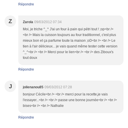
Répondre
Z
Zarola
09/03/2012 07:34
Moi, je triche ^_^ J'ai un four à pain qui pétri tout ! ;op<br />
<br /> Mais la cuisson toujours au four traditionnel, c'est plus
mieux bon et ça parfume toute la maison ;oD<br /> <br /> Le
tien à l'air délicieux... je vais quand même tester cette version
^_^<br /> <br /> Merci pour le lien<br /> <br /> des Ziboux's
tout doux
Répondre
J
jolienanou85
09/03/2012 07:28
bonjour Cécile<br /> <br /> merci pour la recette,je vais
l'essayer...<br /> <br /> passe une bonne journée<br /> <br />
bises<br /> <br /> Nathalie
Répondre