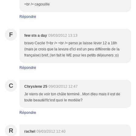
<br /> cagouille
Répondre
F
few sts a day
09/03/2012 13:13
bravo Cecile !!<br /> <br /> perso je laisse lever 12 a 18h
(mais je crois que la levure d'ici est un peu différente de la
française) bref, j'en fait le WE pour les petits déjeuners ;o)
Répondre
C
Chryslene 25
09/03/2012 12:47
Je viens de voir ton châle terminé...Mon dieu mais il est de
toute beauté!!!c'est quoi le modèle?
Répondre
R
rachel
09/03/2012 12:40