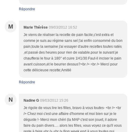
Répondre
M
Marie Thérèse
09/03/2012 16:52
Je viens de réaliser la recette de pain facile,c'est extra et
comme je suis au régime sans sel j'ai enfin consommé du bon
pain,toute la semaine j'ai essayer d'autre recettes toutes ratés
,et passé des heures pour rien de valable.pour le suivant je
chaufferai le four à 180° et cuire 1H1/30.Faut-il inciser le pain
avant cuisson,et le beurrer dessus?<br /> <br /> Merci pour
cette délicieuse recette;Amitié
Répondre
N
Nadine G
09/03/2012 15:26
Je rigole de vous lire les filles, bravo à vous toutes- <br /> <br
/> Chez moi c'est une affaire d'homme et moi bien sur je le
déguste !- Merci mon chéri (la MAP c'est son jouet, il adore
faire du pain divers..... alors les filles, vous voyez ce qu'il vous
reste à faire.<br /> <br /> Bon week end à vous toutes qui