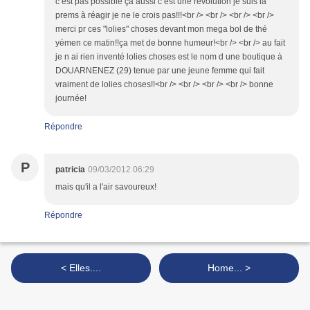
c est pas possible ça aussi c est une révolution je suis la
prems à réagir je ne le crois pas!!!<br /> <br /> <br /> <br />
merci pr ces "lolies" choses devant mon mega bol de thé
yémen ce matin!!ça met de bonne humeur!<br /> <br /> au fait
je n ai rien inventé lolies choses est le nom d une boutique à
DOUARNENEZ (29) tenue par une jeune femme qui fait
vraiment de lolies choses!!<br /> <br /> <br /> <br /> bonne
journée!
Répondre
P
patricia
09/03/2012 06:29
mais qu'il a l'air savoureux!
Répondre
< Elles....
Home... >