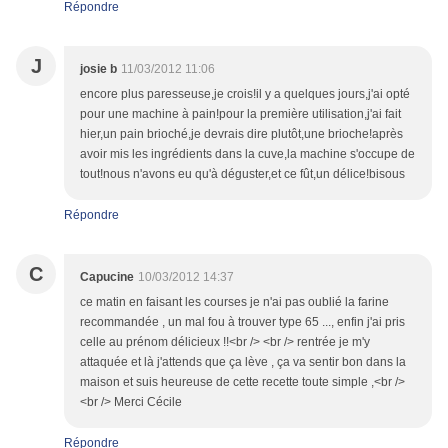
Répondre
J
josie b
11/03/2012 11:06
encore plus paresseuse,je crois!il y a quelques jours,j'ai opté
pour une machine à pain!pour la première utilisation,j'ai fait
hier,un pain brioché,je devrais dire plutôt,une brioche!après
avoir mis les ingrédients dans la cuve,la machine s'occupe de
tout!nous n'avons eu qu'à déguster,et ce fût,un délice!bisous
Répondre
C
Capucine
10/03/2012 14:37
ce matin en faisant les courses je n'ai pas oublié la farine
recommandée , un mal fou à trouver type 65 ..., enfin j'ai pris
celle au prénom délicieux !!<br /> <br /> rentrée je m'y
attaquée et là j'attends que ça lève , ça va sentir bon dans la
maison et suis heureuse de cette recette toute simple ,<br />
<br /> Merci Cécile
Répondre