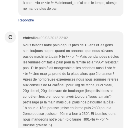
à pain...<br /> <br /> Maintenant, je n'ai plus le temps, alors je
ne mange plus de pain !
Répondre
C
chticaillou
09/03/2012 22:02
Nous faisons notre pain depuis près de 13 ans et les gens
sont toujours surpris quand on annonce que nous n'avons
pas de machine à pain !<br /> <br /> Mais pendant des siècles
les femmes ont fait le pain pour la famille et la "MAP" n'existait
pas ! Et le pain était mangeable et les brioches aussi ! <br />
<br /> Une map ça prend de la place alors que 2 bras non !
Après de nombreuse expériences nous nous sommes référés
aux conseils de M.Poilâne : pour 1kg de farine, 60cl d'eau,
20g de sel, 20g de levure de boulanger (les petits blocs se
congèlent très bien pour en avoir toujours "sous la main")
pétrissage (à la main mais quel plaisir de patouiller la pâte)
1h pour la 1ère pousse ; mise en forme puis 2h30 pour la
2ème pousse ; cuisson 40mn à four à 230°. Et tous les jours
nous mangeons notre pain (bio farine T80).<br /> <br />
Aucune graisse. :-)