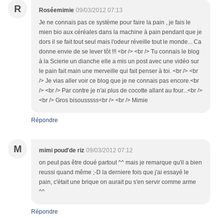
R
Roséemimie
09/03/2012 07:13
Je ne connais pas ce système pour faire la pain , je fais le
mien bio aux céréales dans la machine à pain pendant que je
dors il se fait tout seul mais l'odeur réveille tout le monde... Ca
donne envie de se lever tôt !!! <br /> <br /> Tu connais le blog
à la Scierie un dianche elle a mis un post avec une vidéo sur
le pain fait main une merveille qui fait penser à toi. <br /> <br
/> Je vias aller voir ce blog que je ne connais pas encore.<br
/> <br /> Par contre je n'ai plus de cocotte allant au four...<br />
<br /> Gros bisousssss<br /> <br /> Mimie
Répondre
M
mimi poud'de riz
09/03/2012 07:12
on peut pas être doué partout ^^ mais je remarque qu'il a bien
reussi quand même ;-D la derniere fois que j'ai essayé le
pain, c'était une brique on aurait pu s'en servir comme arme
^^
Répondre