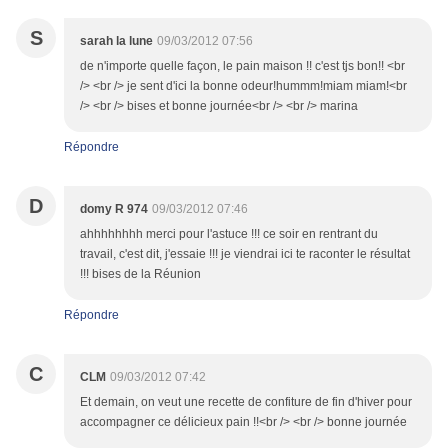
S
sarah la lune
09/03/2012 07:56
de n'importe quelle façon, le pain maison !! c'est tjs bon!! <br
/> <br /> je sent d'ici la bonne odeur!hummm!miam miam!<br
/> <br /> bises et bonne journée<br /> <br /> marina
Répondre
D
domy R 974
09/03/2012 07:46
ahhhhhhhh merci pour l'astuce !!! ce soir en rentrant du
travail, c'est dit, j'essaie !!! je viendrai ici te raconter le résultat
!!! bises de la Réunion
Répondre
C
CLM
09/03/2012 07:42
Et demain, on veut une recette de confiture de fin d'hiver pour
accompagner ce délicieux pain !!<br /> <br /> bonne journée