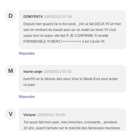
D
DOMYR974
10/03/2012 07:46
Depuis hier quand j'ai lu ton post... j'en ai fait DEUX !!!! un hier
soir en rentrant du travail puis un ce matin au lever !!!! c'est
super bon et super vite fait !!! JE CONFIRME !!! recette
FORMIDABLE !!! MERCI +++++++++ à toi Cécile !!!!
Répondre
M
marie-ange
10/03/2012 07:42
hum!!!!! on le dévore des yeux Vive le Week-End pour tester
ce pain
Répondre
V
Viviane
10/03/2012 06:59
J'ai aussi fait mon pain, mes brioches, croissants... pendant
10 ans, avant l'arrivée sur le marché des fameuses machines