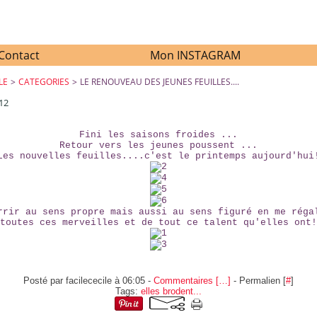
Contact
Mon INSTAGRAM
LE
>
CATEGORIES
>
LE RENOUVEAU DES JEUNES FEUILLES....
12
LE RENOUVEAU DES JEUNES FEUILLES....
Fini les saisons froides ...
Retour vers les jeunes poussent ...
Les nouvelles feuilles....c'est le printemps aujourd'hui
rrir au sens propre mais aussi au sens figuré en me réga
toutes ces merveilles et de tout ce talent qu'elles ont!
Posté par facilececile à 06:05 -
Commentaires [
…
]
- Permalien [
#
]
Tags:
elles brodent...