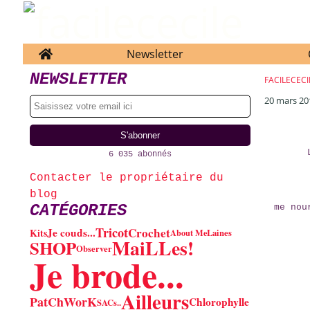
Home
Newsletter
NEWSLETTER
FACILECECI
20 mars 20
6 035 abonnés
Contacter le propriétaire du
blog
CATÉGORIES
me nou
Tricot
Crochet
Je couds...
Kits
About Me
Laines
MaiLLes!
SHOP
Observer
Je brode...
Ailleurs
PatChWorK
Chlorophylle
SACs..