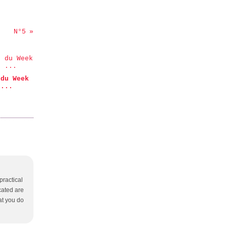
N°5
 du Week
 ...
practical
icated are
at you do