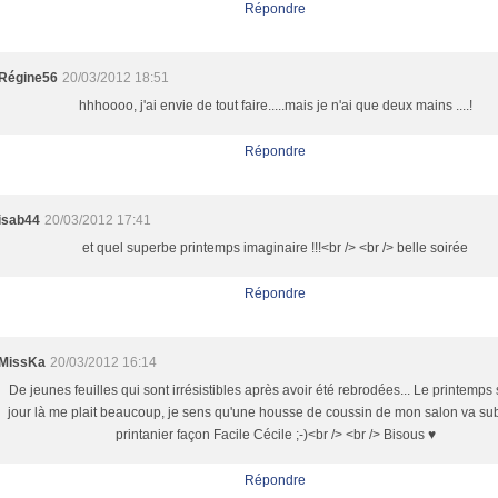
Répondre
Régine56
20/03/2012 18:51
hhhoooo, j'ai envie de tout faire.....mais je n'ai que deux mains ....!
Répondre
isab44
20/03/2012 17:41
et quel superbe printemps imaginaire !!!<br /> <br /> belle soirée
Répondre
MissKa
20/03/2012 16:14
De jeunes feuilles qui sont irrésistibles après avoir été rebrodées... Le printemps
jour là me plait beaucoup, je sens qu'une housse de coussin de mon salon va subir
printanier façon Facile Cécile ;-)<br /> <br /> Bisous ♥
Répondre