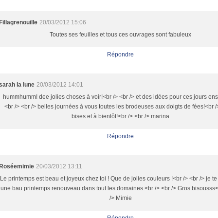
Fillagrenouille
20/03/2012 15:06
Toutes ses feuilles et tous ces ouvrages sont fabuleux
Répondre
sarah la lune
20/03/2012 14:01
hummhumm! dee jolies choses à voir!<br /> <br /> et des idées pour ces jours enso
<br /> <br /> belles journées à vous toutes les brodeuses aux doigts de fées!<br /
bises et à bientôt!<br /> <br /> marina
Répondre
Roséemimie
20/03/2012 13:11
Le printemps est beau et joyeux chez toi ! Que de jolies couleurs !<br /> <br /> je t
une bau printemps renouveau dans tout les domaines.<br /> <br /> Gros bisousss<
/> Mimie