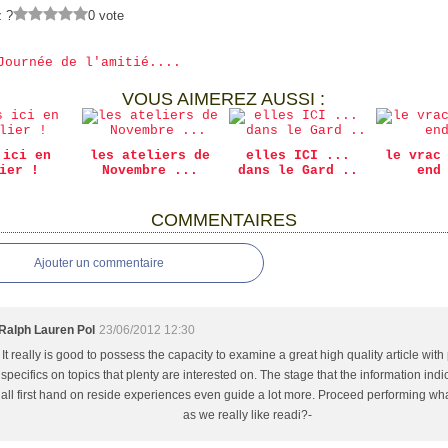
z ?
0 vote
Journée de l'amitié....
VOUS AIMEREZ AUSSI :
 ici en
les ateliers de
elles ICI ...
le vrac
ier !
Novembre ...
dans le Gard ..
end
COMMENTAIRES
Ajouter un commentaire
Ralph Lauren Pol
23/06/2012 12:30
It really is good to possess the capacity to examine a great high quality article with 
specifics on topics that plenty are interested on. The stage that the information ind
all first hand on reside experiences even guide a lot more. Proceed performing wh
as we really like readi?-