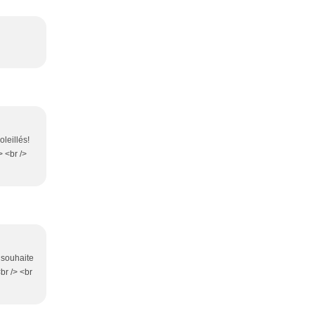
leillés!
> <br />
e souhaite
br /> <br