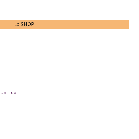
La SHOP
!
lant de