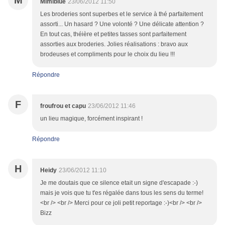
M
Mimiblue
23/06/2012 11:50
Les broderies sont superbes et le service à thé parfaitement
assorti... Un hasard ? Une volonté ? Une délicate attention ?
En tout cas, théière et petites tasses sont parfaitement
assorties aux broderies. Jolies réalisations : bravo aux
brodeuses et compliments pour le choix du lieu !!!
Répondre
F
froufrou et capu
23/06/2012 11:46
un lieu magique, forcément inspirant !
Répondre
H
Heidy
23/06/2012 11:10
Je me doutais que ce silence etait un signe d'escapade :-)
mais je vois que tu t'es régalée dans tous les sens du terme!
<br /> <br /> Merci pour ce joli petit reportage :-)<br /> <br />
Bizz