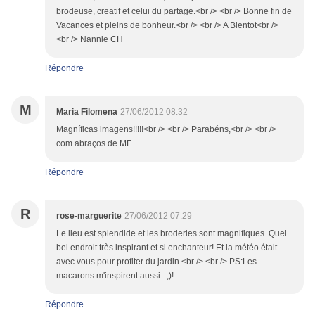
brodeuse, creatif et celui du partage.<br /> <br /> Bonne fin de
Vacances et pleins de bonheur.<br /> <br /> A Bientot<br />
<br /> Nannie CH
Répondre
M
Maria Filomena
27/06/2012 08:32
Magníficas imagens!!!!!<br /> <br /> Parabéns,<br /> <br />
com abraços de MF
Répondre
R
rose-marguerite
27/06/2012 07:29
Le lieu est splendide et les broderies sont magnifiques. Quel
bel endroit très inspirant et si enchanteur! Et la météo était
avec vous pour profiter du jardin.<br /> <br /> PS:Les
macarons m'inspirent aussi...;)!
Répondre