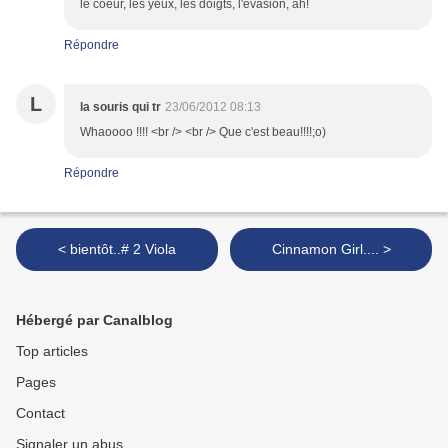
le coeur, les yeux, les doigts, l'évasion, ah!
Répondre
L
la souris qui tr
23/06/2012 08:13
Whaoooo !!!! <br /> <br /> Que c'est beau!!!!;o)
Répondre
< bientôt..# 2 Viola
Cinnamon Girl.... >
Hébergé par Canalblog
Top articles
Pages
Contact
Signaler un abus