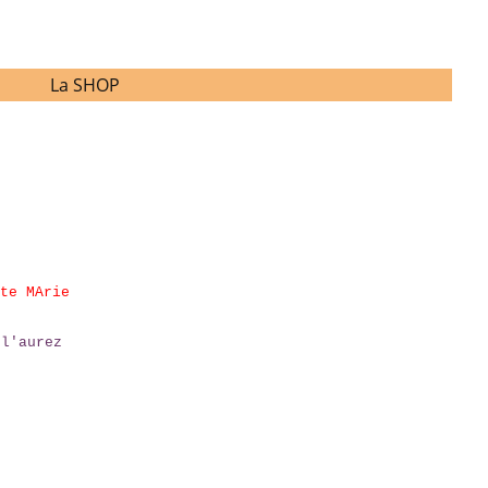
La SHOP
te MArie
 l'aurez