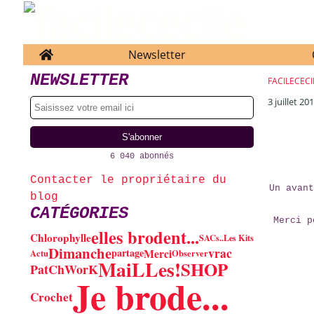
Home
Newsletter
NEWSLETTER
FACILECECI
3 juillet 20
6 040 abonnés
Contacter le propriétaire du
Un avan
blog
CATÉGORIES
Merci p
elles brodent...
Chlorophylle
SACs..
Les Kits
Dimanche
vrac
Merci
partage
Actu
Observer
MaiLLes!
SHOP
PatChWorK
Je brode...
Crochet