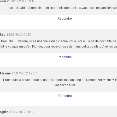
josie b
16/07/2012 19:18
un joli cahier à remplir de mille projets pendant tes vacances en famille!bis
Répondre
Béa
15/07/2012 01:52
Beautiful,... J'adore, tu es une vraie magicienne <br /> <br /> La petite pochette de
fait le voyage jusqu'en Floride, pour recevoir ses derniers petits points... Vive les v
Répondre
Alexine
14/07/2012 12:17
Pour toute la couleur que tu nous apportes tout au long de l'année,<br /> <br />
vacances à toi
Répondre
agnès
11/07/2012 20:32