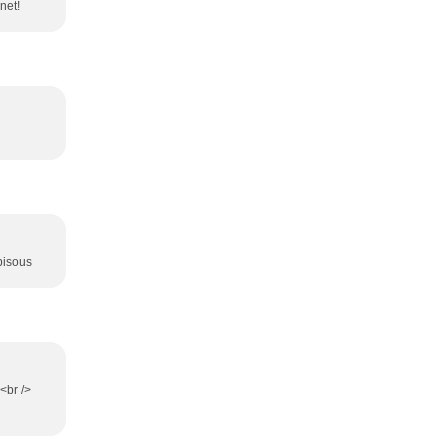
net!
bisous
 <br />