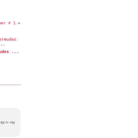
mer # 1
udes ...
<br /> <br