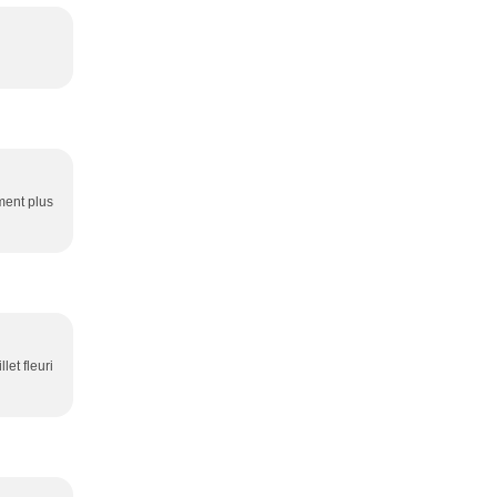
ment plus
et fleuri