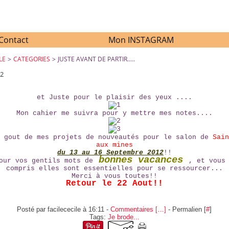
Contact
Mon INSTAGRAM
LE
>
CATEGORIES
>
JUSTE AVANT DE PARTIR.....
12
JUSTE AVANT DE PARTIR.....
et Juste pour le plaisir des yeux ....
Mon cahier me suivra pour y mettre mes notes....
t gout de mes projets de nouveautés pour le salon de
Sain
aux mines
du 13 au 16 Septembre 2012
!!
bonnes vacances
our vos gentils mots de
, et vous
compris elles sont essentielles pour se ressourcer...
Merci à vous toutes!!
Retour le 22 Aout!!
Posté par facilececile à 16:11 -
Commentaires [
…
]
- Permalien [
#
]
Tags:
Je brode...