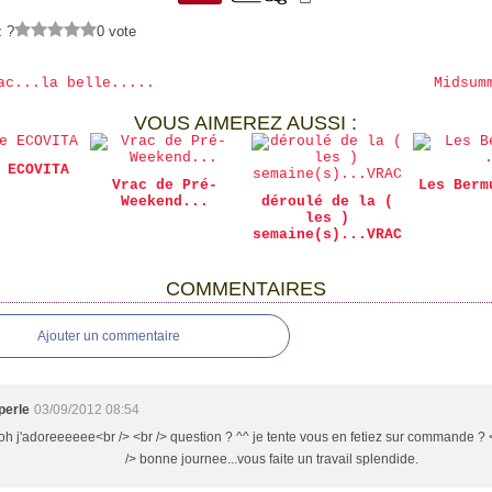
z ?
0 vote
ac...la belle.....
Midsum
VOUS AIMEREZ AUSSI :
 ECOVITA
Vrac de Pré-
Les Berm
Weekend...
déroulé de la (
les )
semaine(s)...VRAC
COMMENTAIRES
Ajouter un commentaire
perle
03/09/2012 08:54
oh j'adoreeeeee<br /> <br /> question ? ^^ je tente vous en fetiez sur commande ? 
/> bonne journee...vous faite un travail splendide.