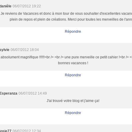
danièle
06/07/2012 19:22
Je reviens de Vacances et donc à mon tour de vous souhaiter d'excellentes vaca
plein de repos et plein de créations. Merci pour toutes les merveilles de l'an
Répondre
sylvie
06/07/2012 18:04
absolument magnifique !!!!!!<br /> <br /> une pure merveille ce petit cahier !<br /> <b
bonnes vacances !
Répondre
Esperanza
06/07/2012 14:49
J'ai trouvé votre blog et j'aime ça!
Répondre
josie77
06/07/2012 12:34