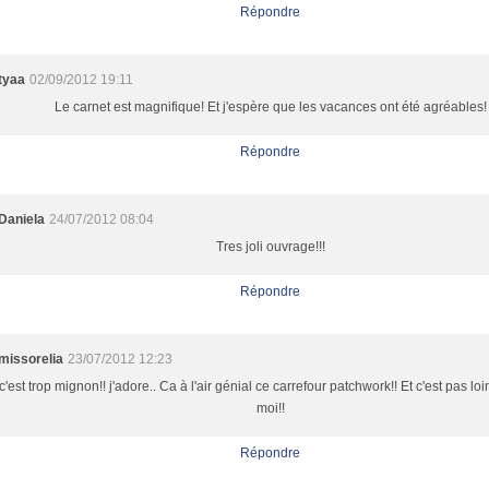
Répondre
tyaa
02/09/2012 19:11
Le carnet est magnifique! Et j'espère que les vacances ont été agréables!
Répondre
Daniela
24/07/2012 08:04
Tres joli ouvrage!!!
Répondre
missorelia
23/07/2012 12:23
c'est trop mignon!! j'adore.. Ca à l'air génial ce carrefour patchwork!! Et c'est pas lo
moi!!
Répondre