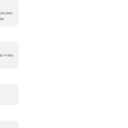
nces avec
née
r /> très