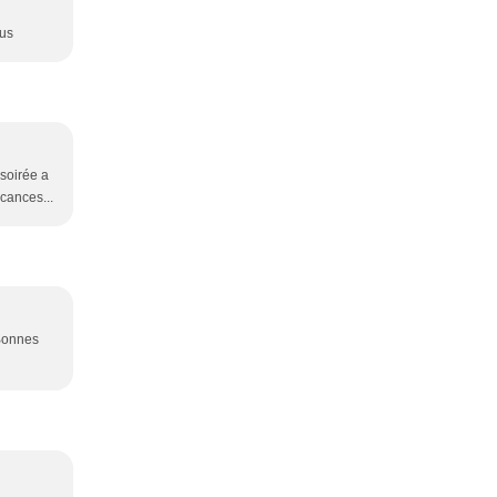
ous
 soirée a
acances...
 Bonnes