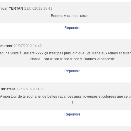
nigar YERTAN
21/07/2012 18:41
Bonnes vacances cécile.....
Répondre
lmcreer
21/07/2012 14:42
et une visite à Beziers ???? çà n'est pas plus loin que Ste Marie aux Mines et sure
chaud....<br /> <br /> <br /> <br /> Bonnes vacances!!!
Répondre
Christelle
17/07/2012 11:36
A mon tour de te souhaiter de belles vacances aussi joyeuses et colorées que ce bill
!
Répondre