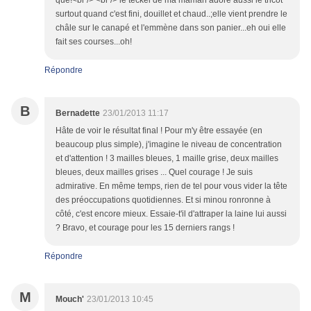
que!<br /> <br /> le teckel de ma maman adore aussi le tricot
surtout quand c'est fini, douillet et chaud..;elle vient prendre le
châle sur le canapé et l'emmène dans son panier...eh oui elle
fait ses courses...oh!
Répondre
B
Bernadette
23/01/2013 11:17
Hâte de voir le résultat final ! Pour m'y être essayée (en
beaucoup plus simple), j'imagine le niveau de concentration
et d'attention ! 3 mailles bleues, 1 maille grise, deux mailles
bleues, deux mailles grises ... Quel courage ! Je suis
admirative. En même temps, rien de tel pour vous vider la tête
des préoccupations quotidiennes. Et si minou ronronne à
côté, c'est encore mieux. Essaie-t'il d'attraper la laine lui aussi
? Bravo, et courage pour les 15 derniers rangs !
Répondre
M
Mouch'
23/01/2013 10:45