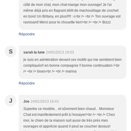
côté de mon chat, mon chat mange mon ouvrage! Je l'ai
même déjà pris en flagrant délit de machouillage de crochet
en bois! Un Britany, en plus!!!!! :-(<br /> <br /> Ton ouvrage est
ravissant! Merci pour le chouette lien!<br /> <br /> Bizzz
Répondre
S
sarah la lune
24/01/2013 19:03
je suis en admkiration devant ces motifs qui me semblent bien
compliqués!! en bonne compagnie !! bonne continuation !<br
/> <br /> bises<br /> <br /> marina
Répondre
J
Jos
24/01/2013 16:43
Superbe ce modèle... et sûrement bien chaud... Monsieur
Chat est manifestement prêt à l'essayer!<br /> <br /> Chez
moi, le chien de la maison suit aussi de très près mes
ouvrages et apprécie quand il peut se coucher dessus!