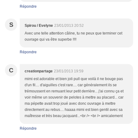
Répondre
S
Spirou / Evelyne
23/01/2013 20:52
Avec une telle attention câline, tu ne peux que terminer cet
ouvrage qui va être superbe !!!!
Répondre
C
creationpartage
23/01/2013 19:59
mimi est adorable et bien joli pull que voilà il ne bouge pas
d'un fil.... d'aiguilles c'est rare.... car généralement ils se
trémoussent en remuant leur petit derrière... j'ai connu ça et
voir même un souvenir de pelotes à mettre au placard... car
ma pépette avait trop joué avec donc ouvrage à mettre
directement au rebus.... haaaa mimi est bien gentil avec sa
maîtresse et très beau jacquard...<br /> <br /> amicalement
Répondre