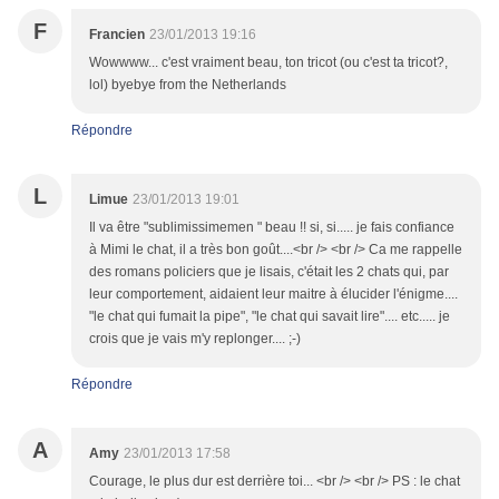
F
Francien
23/01/2013 19:16
Wowwww... c'est vraiment beau, ton tricot (ou c'est ta tricot?,
lol) byebye from the Netherlands
Répondre
L
Limue
23/01/2013 19:01
Il va être "sublimissimemen " beau !! si, si..... je fais confiance
à Mimi le chat, il a très bon goût....<br /> <br /> Ca me rappelle
des romans policiers que je lisais, c'était les 2 chats qui, par
leur comportement, aidaient leur maitre à élucider l'énigme....
"le chat qui fumait la pipe", "le chat qui savait lire".... etc..... je
crois que je vais m'y replonger.... ;-)
Répondre
A
Amy
23/01/2013 17:58
Courage, le plus dur est derrière toi... <br /> <br /> PS : le chat