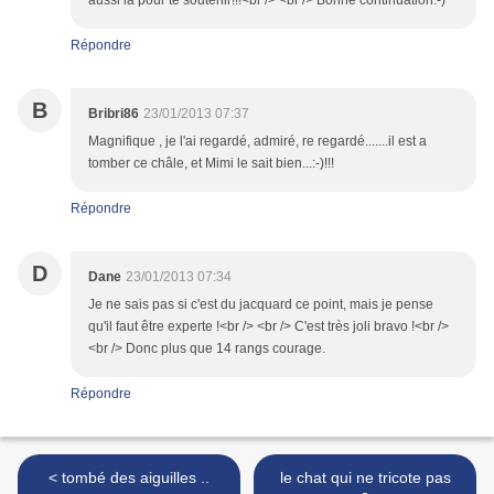
aussi là pour te soutenir!!!<br /> <br /> Bonne continuation:-)
Répondre
B
Bribri86
23/01/2013 07:37
Magnifique , je l'ai regardé, admiré, re regardé.......il est a
tomber ce châle, et Mimi le sait bien...:-)!!!
Répondre
D
Dane
23/01/2013 07:34
Je ne sais pas si c'est du jacquard ce point, mais je pense
qu'il faut être experte !<br /> <br /> C'est très joli bravo !<br />
<br /> Donc plus que 14 rangs courage.
Répondre
< tombé des aiguilles ..
le chat qui ne tricote pas