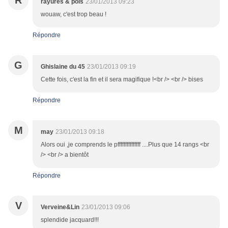
R
rayures & pois
23/01/2013 09:23
wouaw, c'est trop beau !
Répondre
G
Ghislaine du 45
23/01/2013 09:19
Cette fois, c'est la fin et il sera magifique !<br /> <br /> bises
Répondre
M
may
23/01/2013 09:18
Alors oui ,je comprends le pfffffffffffffff ....Plus que 14 rangs <br
/> <br /> a bientôt
Répondre
V
Verveine&Lin
23/01/2013 09:06
splendide jacquard!!!