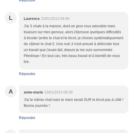
Répondre
L
Laurence
23/01/2013 08:46
J'ai 3 chats à la maison, dont un gros roux adorable mais
toujours sur mes genoux, alors j'éprouve quelques difficultés
à tricoter (entre le chat et le tricot, je choisis systématiquement
de câliner le chat !). Une nuit, il s'est amusé à détricoter tout
un travail que j'avais fait, depuis je me suis surnommée
Pénélope ! En tout cas, très beau travail et à bientôt de vous
lire.
Répondre
A
anne-marie
23/01/2013 08:30
J'ai le même chat mais le mien serait SUR le tricot pas à côté !
Bonne journée !
Répondre