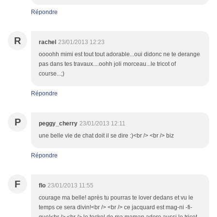
Répondre
R
rachel
23/01/2013 12:23
oooohh mimi est tout tout adorable...oui didonc ne te derange
pas dans tes travaux....oohh joli morceau...le tricot of
course...;)
Répondre
P
peggy_cherry
23/01/2013 12:11
une belle vie de chat doit il se dire :)<br /> <br /> biz
Répondre
F
flo
23/01/2013 11:55
courage ma belle! après tu pourras te lover dedans et vu le
temps ce sera divin!<br /> <br /> ce jacquard est mag-ni -fi-