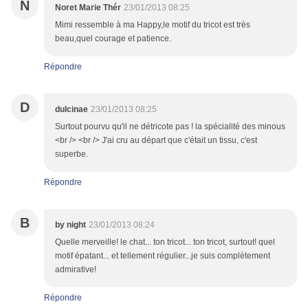
N
Noret Marie Thér
23/01/2013 08:25
Mimi ressemble à ma Happy,le motif du tricot est très
beau,quel courage et patience.
Répondre
D
dulcinae
23/01/2013 08:25
Surtout pourvu qu'il ne détricote pas ! la spécialité des minous
<br /> <br /> J'ai cru au départ que c'était un tissu, c'est
superbe.
Répondre
B
by night
23/01/2013 08:24
Quelle merveille! le chat... ton tricot... ton tricot, surtout! quel
motif épatant... et tellement régulier...je suis complètement
admirative!
Répondre