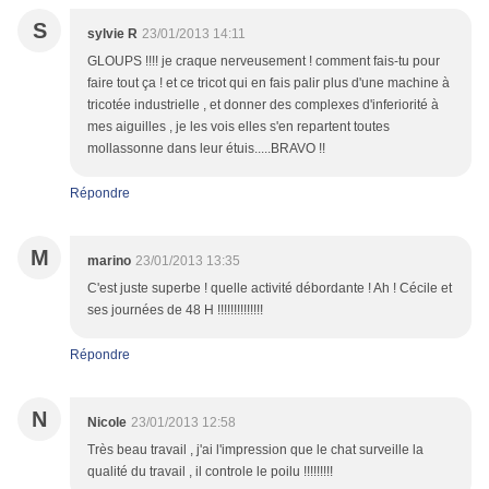
S
sylvie R
23/01/2013 14:11
GLOUPS !!!! je craque nerveusement ! comment fais-tu pour
faire tout ça ! et ce tricot qui en fais palir plus d'une machine à
tricotée industrielle , et donner des complexes d'inferiorité à
mes aiguilles , je les vois elles s'en repartent toutes
mollassonne dans leur étuis.....BRAVO !!
Répondre
M
marino
23/01/2013 13:35
C'est juste superbe ! quelle activité débordante ! Ah ! Cécile et
ses journées de 48 H !!!!!!!!!!!!!!
Répondre
N
Nicole
23/01/2013 12:58
Très beau travail , j'ai l'impression que le chat surveille la
qualité du travail , il controle le poilu !!!!!!!!!