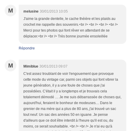
M
melusine
30/01/2013 10:05
J'aime la grande dentelle, le cache théière et les plaids au
crochet me rappelle des souvenirs.<br /> <br /> <br /> <br />
Merci pour tes photos qui font rêver en attendant de se
déplacer.<br /> <br /> Très bonne journée ensoleillée
Répondre
M
Mimiblue
30/01/2013 09:07
C'est assez troublant de voir l'engouement que provoque
cette mode du vintage car, parmi ces objets qui font vibrer la
jeune génération, il y a une foule de choses que j'ai
possédées. C'était il y a longtemps et je trouvais cela
totalement démodé .... Je me suis débarrassée de choses qui,
aujourd'hui, feraient le bonheur de modeuses.... Dans le
grenier de ma mère qui a plus de 80 ans, j'ai trouvé un sac
tout neuf. Un sac des années 50 en iguane. Je pense
d'ailleurs que ce doit être interdit à l'heure qu'il est ou, du
moins, ce serait souhaitable. <br /> <br /> Je n'ai eu qu'à