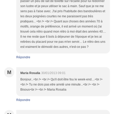
passer un peu de lait de toilette sur l'écaille pour lui redonner
son lustre et je peux utiliser le sac à main. Sauf que je ne me
sens pas à l'aise avec. J'ai pris l'habitude des bandoulières et
les deux poignées courtes ne me paraissent pas très
pratiques... <br /> <br /> Quant aux choses des années 70 à
motifs, orange de préférence, il est arrivé un moment où j'ai
trouvé cela rétro quand mon rétro à moi était des années 40....
Il ne me reste que 6 bols à déjeuner de l'époque et je les ai
retirées du placard pour ne pas m'en servir.... Le rétro des uns
est vraiment le démodé des autres, n'est-ce pas ?
Répondre
M
Maria Rosalia
30/01/2013 09:01
Bonjour...<br /> <br /> Qu'il doit être fou le week-end....<br />
<br /> Tu ne dois pas etre arreté une minute...<br /> <br />
Bisous<br /> <br /> Maria Rosalia
Répondre