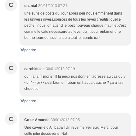
C
chantal
30/01/2013 07:21
une suite de posts qui jour après jour nous emmènent dans
les univers divers,sources de tous les rêves créatifs: quelle
pêche ! nous, on attend le post nouveau chaque matin et c'est
comme le café nécessaire au lever du lit pour entamer une
bonne journée..souhaitée à tout le monde ici !
Répondre
C
carobidules
30/01/2013 07:19
ouh la la !!! mortel !!! tu peux nos donner l'adresse au cas où ?
<br /> <br /> c'est bien un ruban en haut à gauche ? ça a l'air
chouette...
Répondre
C
Cœur Amande
30/01/2013 07:05
Une caverne d'Ali baba ! Un rêve merveilleux. Merci pour
cette jolie découverte. Nat