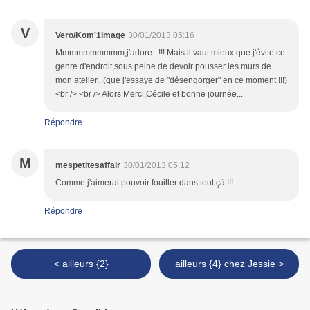
V
Vero/Kom'1image
30/01/2013 05:16
Mmmmmmmmmm,j'adore...!!! Mais il vaut mieux que j'évite ce
genre d'endroit,sous peine de devoir pousser les murs de
mon atelier...(que j'essaye de "désengorger" en ce moment !!!)
<br /> <br /> Alors Merci,Cécile et bonne journée...
Répondre
M
mespetitesaffair
30/01/2013 05:12
Comme j'aimerai pouvoir fouiller dans tout çà !!!
Répondre
< ailleurs {2}
ailleurs {4} chez Jessie >