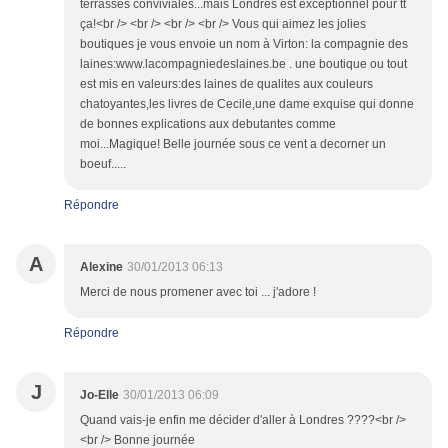
terrasses conviviales...mais Londres est exceptionnel pour tt
ça!<br /> <br /> <br /> <br /> Vous qui aimez les jolies
boutiques je vous envoie un nom à Virton: la compagnie des
laines:www.lacompagniedeslaines.be . une boutique ou tout
est mis en valeurs:des laines de qualites aux couleurs
chatoyantes,les livres de Cecile,une dame exquise qui donne
de bonnes explications aux debutantes comme
moi...Magique! Belle journée sous ce vent a decorner un
boeuf.....
Répondre
A
Alexine
30/01/2013 06:13
Merci de nous promener avec toi ... j'adore !
Répondre
J
Jo-Elle
30/01/2013 06:09
Quand vais-je enfin me décider d'aller à Londres ????<br />
<br /> Bonne journée