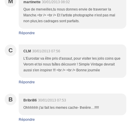
M
martinette
30/01/2013 08:02
Que de merveilles,tu nous donnes envie de traverser la
Manche.<br /> <br /> Et l'artiste photographe n'est pas mal
non plus,les cadrages sont parfaits.
Répondre
C
CLM
30/01/2013 07:56
L'Eurostar va être pris d'assaut, pour visiter les jolis coins que
Verom et toi nous faîtes découvrir ! Simple Vintage devrait
aussi s'en inspirer !!! <br /> <br /> Bonne journée
Répondre
B
Bribri86
30/01/2013 07:53
Ohhhhhh j'ai fait les memes cache- theière....!!!!!
Répondre