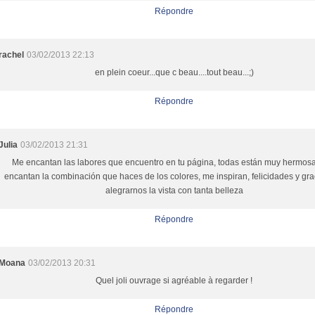
Répondre
rachel
03/02/2013 22:13
en plein coeur...que c beau....tout beau...;)
Répondre
Julia
03/02/2013 21:31
Me encantan las labores que encuentro en tu página, todas están muy hermos
encantan la combinación que haces de los colores, me inspiran, felicidades y gra
alegrarnos la vista con tanta belleza
Répondre
Moana
03/02/2013 20:31
Quel joli ouvrage si agréable à regarder !
Répondre