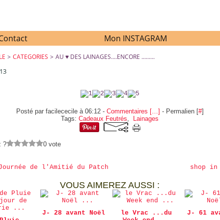
Contact
Mon INSTAGRAM
LE
>
CATEGORIES
>
AU ♥ DES LAINAGES....ENCORE .........
013
AU ♥ DES LAINAGES....ENCORE .........
Posté par facilececile à 06:12 -
Commentaires [
…
]
- Permalien [
#
]
Tags:
Cadeaux Feutrés
,
Lainages
z ?
0 vote
Journée de l'Amitié du Patch
shop in
VOUS AIMEREZ AUSSI :
J- 28 avant Noël
le Vrac ...du
J- 61 av