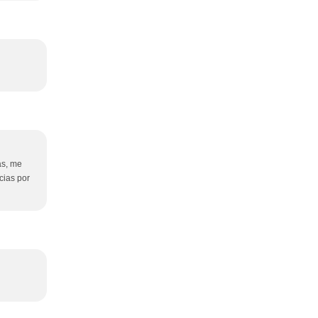
as, me
cias por