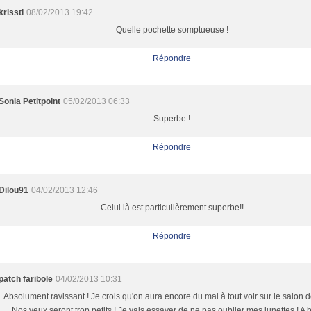
krisstl
08/02/2013 19:42
Quelle pochette somptueuse !
Répondre
Sonia Petitpoint
05/02/2013 06:33
Superbe !
Répondre
Dilou91
04/02/2013 12:46
Celui là est particulièrement superbe!!
Répondre
patch faribole
04/02/2013 10:31
Absolument ravissant ! Je crois qu'on aura encore du mal à tout voir sur le salon d
Nos yeux seront trop petits ! Je vais essayer de ne pas oublier mes lunettes ! A b