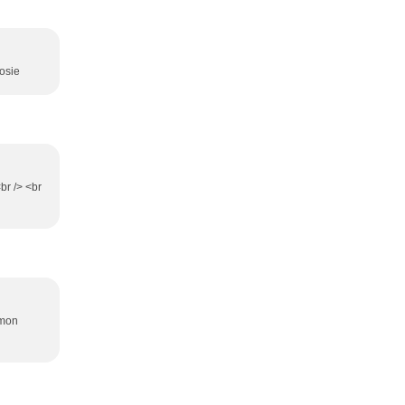
josie
br /> <br
 mon