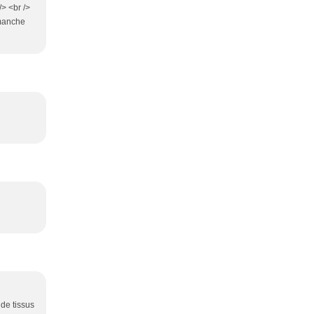
/> <br />
imanche
 de tissus