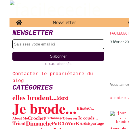
Home
Newsletter
NEWSLETTER
FACILECECI
3 février 2
6 040 abonnés
Contacter le propriétaire du
blog
Vous aime
CATÉGORIES
elles brodent...
Merci
notre 
Je brode...
Kits
SACs..
Crochet
Je couds...
About Me
Cartonnage
Observer
Dimanche
PatChWorK
Tricot
partage
Artists