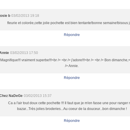
josie b
03/02/2013 19:18
fleurie et colorée,cette jolie pochette est bien tentante!bonne semaine!bisous 
Répondre
Annie
03/02/2013 17:50
Magnifique!!! vraiment superbe!!!<br /> <br /> j'adore!!!<br /> <br /> Bon dimanche,<
/> Annie.
Répondre
Chez NaDeGe
03/02/2013 15:37
Ca a l'air tout doux cette pochette !!! Il faut que je m'en fasse une pour ranger
bazar...Très jolies broderies...Au coeur de la douceur...bon dimanche !
Répondre