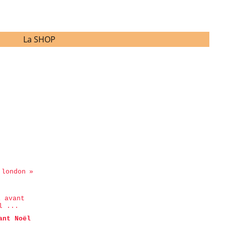
La SHOP
 london
ant Noël