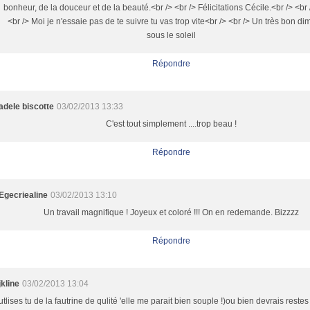
bonheur, de la douceur et de la beauté.<br /> <br /> Félicitations Cécile.<br /> <br 
<br /> Moi je n'essaie pas de te suivre tu vas trop vite<br /> <br /> Un très bon d
sous le soleil
Répondre
adele biscotte
03/02/2013 13:33
C'est tout simplement ....trop beau !
Répondre
Egecriealine
03/02/2013 13:10
Un travail magnifique ! Joyeux et coloré !!! On en redemande. Bizzzz
Répondre
jkline
03/02/2013 13:04
utlises tu de la fautrine de qulité 'elle me parait bien souple !)ou bien devrais restes