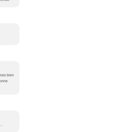
erais bien
Bonne
..