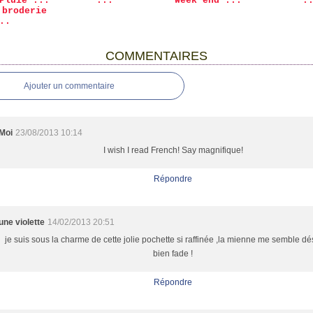
Pluie ...
...
Week end ...
.
 broderie
..
COMMENTAIRES
Ajouter un commentaire
Moi
23/08/2013 10:14
I wish I read French! Say magnifique!
Répondre
une violette
14/02/2013 20:51
je suis sous la charme de cette jolie pochette si raffinée ,la mienne me semble d
bien fade !
Répondre