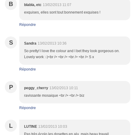
B
blabla, etc
13/02/2013 11:07
exquises, elles sont tout bonnement exquises !
Répondre
S
Sandra
13/02/2013 10:36
So pretty! I love the colour and I bet they look gorgeous on.
Lovely work :-)<br /> <br /> <br /> <br /> S x
Répondre
P
peggy_cherry
13/02/2013 10:11
ravissante mosaique <br /> <br /> biz
Répondre
L
LUTINE
13/02/2013 10:03
Pas très écolo les dosettes en alu, mais beau travail