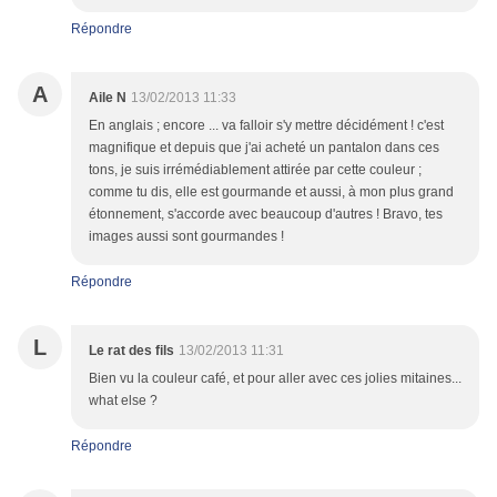
Répondre
A
Aile N
13/02/2013 11:33
En anglais ; encore ... va falloir s'y mettre décidément ! c'est
magnifique et depuis que j'ai acheté un pantalon dans ces
tons, je suis irrémédiablement attirée par cette couleur ;
comme tu dis, elle est gourmande et aussi, à mon plus grand
étonnement, s'accorde avec beaucoup d'autres ! Bravo, tes
images aussi sont gourmandes !
Répondre
L
Le rat des fils
13/02/2013 11:31
Bien vu la couleur café, et pour aller avec ces jolies mitaines...
what else ?
Répondre