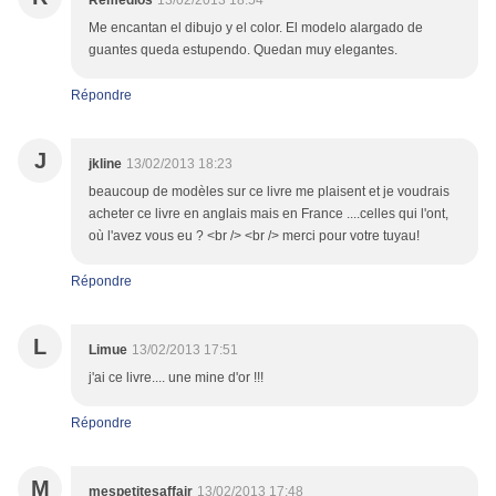
Remedios
13/02/2013 18:54
Me encantan el dibujo y el color. El modelo alargado de
guantes queda estupendo. Quedan muy elegantes.
Répondre
J
jkline
13/02/2013 18:23
beaucoup de modèles sur ce livre me plaisent et je voudrais
acheter ce livre en anglais mais en France ....celles qui l'ont,
où l'avez vous eu ? <br /> <br /> merci pour votre tuyau!
Répondre
L
Limue
13/02/2013 17:51
j'ai ce livre.... une mine d'or !!!
Répondre
M
mespetitesaffair
13/02/2013 17:48