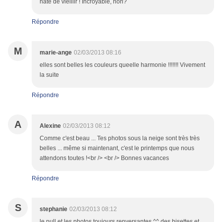
hâte de vieillir ! Incroyable, non?
Répondre
M
marie-ange
02/03/2013 08:16
elles sont belles les couleurs queelle harmonie !!!!!!! Vivement
la suite
Répondre
A
Alexine
02/03/2013 08:12
Comme c'est beau ... Tes photos sous la neige sont très très
belles ... même si maintenant, c'est le printemps que nous
attendons toutes !<br /> <br /> Bonnes vacances
Répondre
S
stephanie
02/03/2013 08:12
le pull et les photos toujours renversantes ^^ des bisettes et