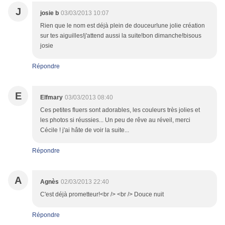
J
josie b
03/03/2013 10:07
Rien que le nom est déjà plein de douceur!une jolie création
sur tes aiguilles!j'attend aussi la suite!bon dimanche!bisous
josie
Répondre
E
Elfmary
03/03/2013 08:40
Ces petites fluers sont adorables, les couleurs très jolies et
les photos si réussies... Un peu de rêve au réveil, merci
Cécile ! j'ai hâte de voir la suite...
Répondre
A
Agnès
02/03/2013 22:40
C'est déjà prometteur!<br /> <br /> Douce nuit
Répondre