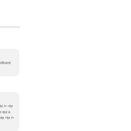
ificent
br /> <br
e qui a
nte <br />