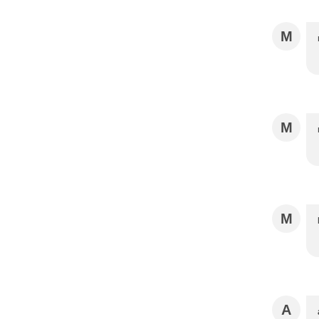
M
M
M
A