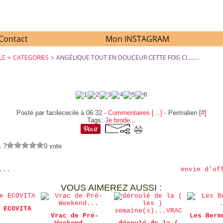
Contact
Mon INSTAGRAM
LE
>
CATEGORIES
>
ANGÉLIQUE TOUT EN DOUCEUR CETTE FOIS CI........
3
ANGÉLIQUE TOUT EN DOUCEUR CETTE FOIS CI........
Posté par facilececile à 06:32 -
Commentaires [
…
]
- Permalien [
#
]
Tags:
Je brode...
z ?
0 vote
...
envie d'of
VOUS AIMEREZ AUSSI :
 ECOVITA
Vrac de Pré-
Les Berm