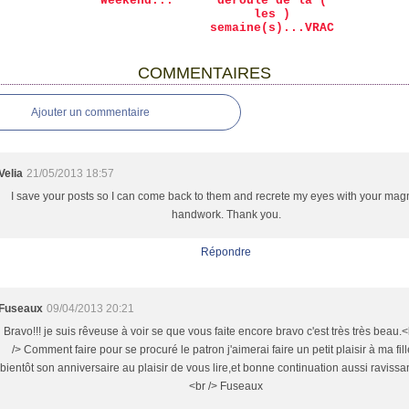
Weekend...
déroulé de la (
les )
semaine(s)...VRAC
COMMENTAIRES
Ajouter un commentaire
Velia
21/05/2013 18:57
I save your posts so I can come back to them and recrete my eyes with your magn
handwork. Thank you.
Répondre
Fuseaux
09/04/2013 20:21
Bravo!!! je suis rêveuse à voir se que vous faite encore bravo c'est très très beau.<
/> Comment faire pour se procuré le patron j'aimerai faire un petit plaisir à ma fill
bientôt son anniversaire au plaisir de vous lire,et bonne continuation aussi ravissa
<br /> Fuseaux