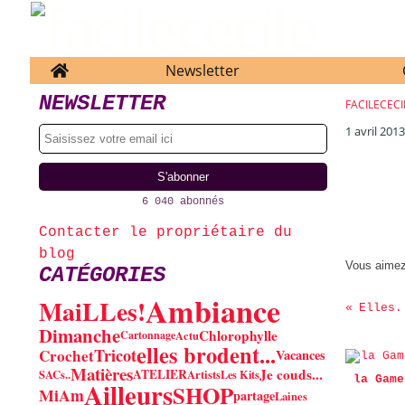
Home
Newsletter
NEWSLETTER
FACILECECI
1 avril 201
6 040 abonnés
Contacter le propriétaire du
blog
Vous aime
CATÉGORIES
Ambiance
MaiLLes!
Elles.
Dimanche
Chlorophylle
Cartonnage
Actu
elles brodent...
Tricot
Crochet
Vacances
Matières
Je couds...
ATELIER
SACs..
Artists
Les Kits
la Game
Ailleurs
SHOP
MiAm
partage
Laines