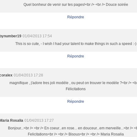
Quel bonheur de venir sur tes pages!<br /> <br /> Douce soirée
Répondre
bynumber19
01/04/2013 17:54
This is so cute, - I wish I had your talent to make things in such a speed :-)
Répondre
coralex
01/04/2013 17:28
magnifique , j'adore tres joli modéle , ou peut on trouver le modéle ?<br /> <b
Félicitations
Répondre
Maria Rosalia
01/04/2013 17:27
Bonjour...<br /> <br /> En coeur...en rose... en douceur...em merveille...<br /> <
Felicitations<br /> <br /> Bisous<br /> <br /> Maria Rosalia