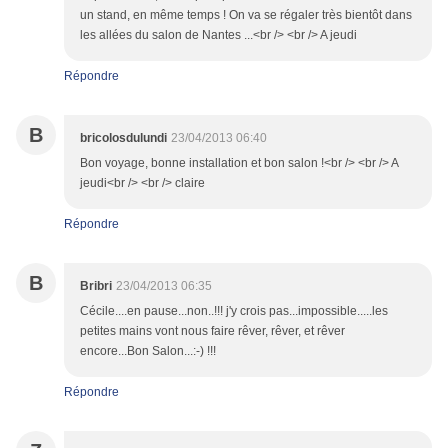
un stand, en même temps ! On va se régaler très bientôt dans
les allées du salon de Nantes ...<br /> <br /> A jeudi
Répondre
B
bricolosdulundi
23/04/2013 06:40
Bon voyage, bonne installation et bon salon !<br /> <br /> A
jeudi<br /> <br /> claire
Répondre
B
Bribri
23/04/2013 06:35
Cécile....en pause...non..!!! j'y crois pas...impossible.....les
petites mains vont nous faire rêver, rêver, et rêver
encore...Bon Salon...:-) !!!
Répondre