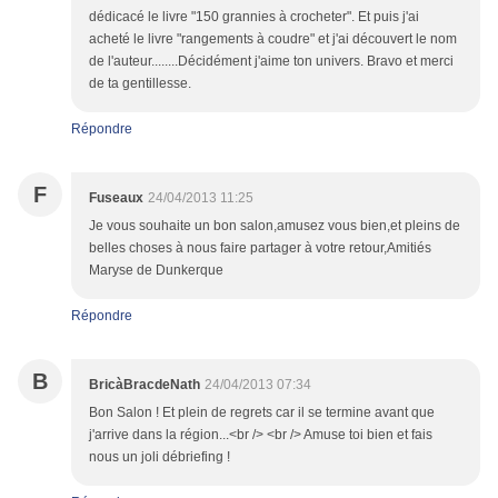
dédicacé le livre "150 grannies à crocheter". Et puis j'ai
acheté le livre "rangements à coudre" et j'ai découvert le nom
de l'auteur........Décidément j'aime ton univers. Bravo et merci
de ta gentillesse.
Répondre
F
Fuseaux
24/04/2013 11:25
Je vous souhaite un bon salon,amusez vous bien,et pleins de
belles choses à nous faire partager à votre retour,Amitiés
Maryse de Dunkerque
Répondre
B
BricàBracdeNath
24/04/2013 07:34
Bon Salon ! Et plein de regrets car il se termine avant que
j'arrive dans la région...<br /> <br /> Amuse toi bien et fais
nous un joli débriefing !