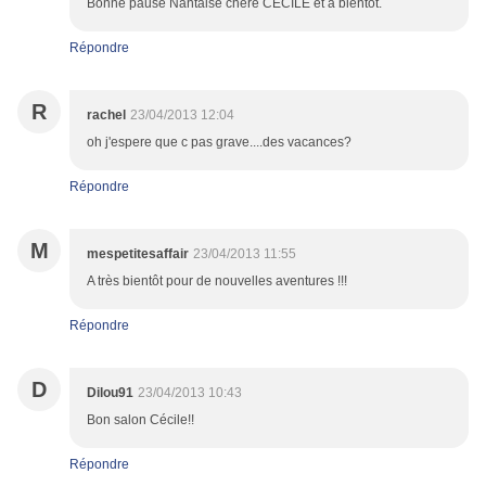
Bonne pause Nantaise chère CÉCILE et à bientôt.
Répondre
R
rachel
23/04/2013 12:04
oh j'espere que c pas grave....des vacances?
Répondre
M
mespetitesaffair
23/04/2013 11:55
A très bientôt pour de nouvelles aventures !!!
Répondre
D
Dilou91
23/04/2013 10:43
Bon salon Cécile!!
Répondre