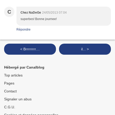
C
Chez NaDeGe
24/05/2013 07:04
superbes! Bonne journee!
Répondre
< Brrrrrrrr....
il... >
Hébergé par Canalblog
Top articles
Pages
Contact
Signaler un abus
C.G.U.