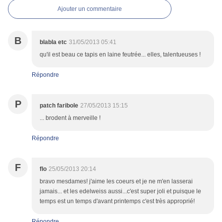
Ajouter un commentaire
B
blabla etc
31/05/2013 05:41
qu'il est beau ce tapis en laine feutrée... elles, talentueuses !
Répondre
P
patch faribole
27/05/2013 15:15
... brodent à merveille !
Répondre
F
flo
25/05/2013 20:14
bravo mesdames! j'aime les coeurs et je ne m'en lasserai
jamais... et les edelweiss aussi...c'est super joli et puisque le
temps est un temps d'avant printemps c'est très approprié!
Répondre