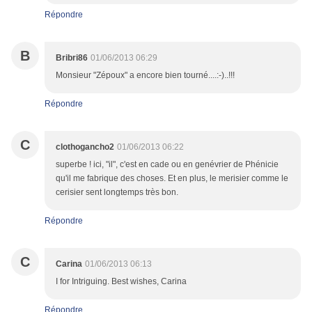
Répondre
B
Bribri86
01/06/2013 06:29
Monsieur "Zépoux" a encore bien tourné....:-)..!!!
Répondre
C
clothogancho2
01/06/2013 06:22
superbe ! ici, "il", c'est en cade ou en genévrier de Phénicie
qu'il me fabrique des choses. Et en plus, le merisier comme le
cerisier sent longtemps très bon.
Répondre
C
Carina
01/06/2013 06:13
I for Intriguing. Best wishes, Carina
Répondre