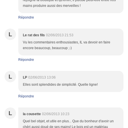
rejoigne la boutique et qu'enfin, il puisse peut-être entre nos
mains produire aussi des merveilles !
Répondre
L
Le rat des fils
02/06/2013 21:53
Vu les commentaires enthousiastes, IL va devoir en faire
encore beaucoup, beaucoup ;-)
Répondre
L
LP
02/06/2013 13:06
Elles sont splendides de simplicité. Quelle ligne!
Répondre
L
la cousette
02/06/2013 10:23
Quel bel objet, et utile en plus... Que du bonheur d'avoir un
chéri aussi doué de ses mains! Le bois est un matériau