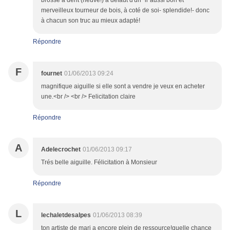
brosse à dent (neuve!) à défaut d'un "il"aussi bon et
merveilleux tourneur de bois, à coté de soi- splendide!- donc
à chacun son truc au mieux adapté!
Répondre
F
fournet
01/06/2013 09:24
magnifique aiguille si elle sont a vendre je veux en acheter
une.<br /> <br /> Felicitation claire
Répondre
A
Adelecrochet
01/06/2013 09:17
Trés belle aiguille. Félicitation à Monsieur
Répondre
L
lechaletdesalpes
01/06/2013 08:39
ton artiste de mari a encore plein de ressource!quelle chance