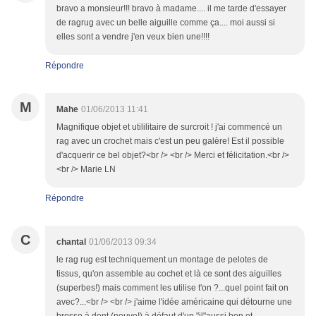
bravo a monsieur!!! bravo à madame.... il me tarde d'essayer
de ragrug avec un belle aiguille comme ça.... moi aussi si
elles sont a vendre j'en veux bien une!!!!
Répondre
M
Mahe
01/06/2013 11:41
Magnifique objet et utililitaire de surcroit ! j'ai commencé un
rag avec un crochet mais c'est un peu galère! Est il possible
d'acquerir ce bel objet?<br /> <br /> Merci et félicitation.<br />
<br /> Marie LN
Répondre
C
chantal
01/06/2013 09:34
le rag rug est techniquement un montage de pelotes de
tissus, qu'on assemble au cochet et là ce sont des aiguilles
(superbes!) mais comment les utilise t'on ?...quel point fait on
avec?...<br /> <br /> j'aime l'idée américaine qui détourne une