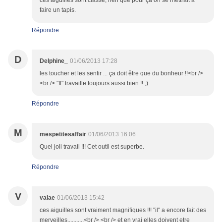
ces aiguilles sont classe, rien que pour ça on se mettrait à
faire un tapis.
Répondre
D
Delphine_
01/06/2013 17:28
les toucher et les sentir ... ça doit être que du bonheur !!<br />
<br /> "Il" travaille toujours aussi bien !! ;)
Répondre
M
mespetitesaffair
01/06/2013 16:06
Quel joli travail !!! Cet outil est superbe.
Répondre
V
valae
01/06/2013 15:42
ces aiguilles sont vraiment magnifiques !!! "il" a encore fait des
merveilles...........<br /> <br /> et en vrai elles doivent etre