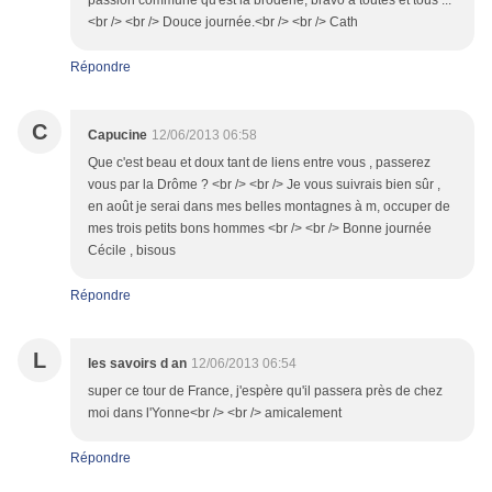
passion commune qu'est la broderie, bravo à toutes et tous ...
<br /> <br /> Douce journée.<br /> <br /> Cath
Répondre
C
Capucine
12/06/2013 06:58
Que c'est beau et doux tant de liens entre vous , passerez
vous par la Drôme ? <br /> <br /> Je vous suivrais bien sûr ,
en août je serai dans mes belles montagnes à m, occuper de
mes trois petits bons hommes <br /> <br /> Bonne journée
Cécile , bisous
Répondre
L
les savoirs d an
12/06/2013 06:54
super ce tour de France, j'espère qu'il passera près de chez
moi dans l'Yonne<br /> <br /> amicalement
Répondre