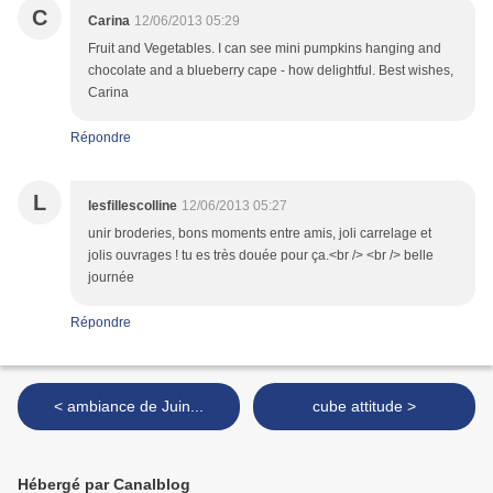
C
Carina
12/06/2013 05:29
Fruit and Vegetables. I can see mini pumpkins hanging and
chocolate and a blueberry cape - how delightful. Best wishes,
Carina
Répondre
L
lesfillescolline
12/06/2013 05:27
unir broderies, bons moments entre amis, joli carrelage et
jolis ouvrages ! tu es très douée pour ça.<br /> <br /> belle
journée
Répondre
< ambiance de Juin...
cube attitude >
Hébergé par Canalblog