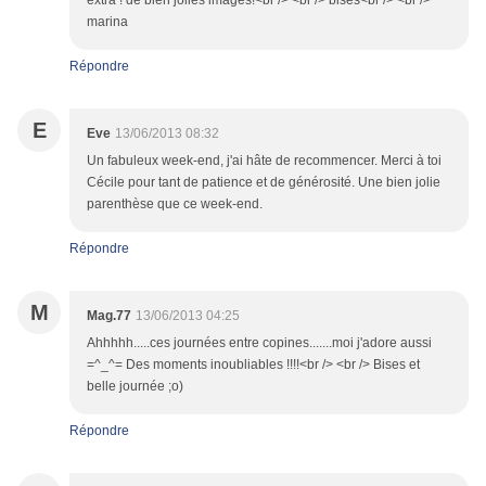
extra ! de bien jolies images!<br /> <br /> bises<br /> <br />
marina
Répondre
E
Eve
13/06/2013 08:32
Un fabuleux week-end, j'ai hâte de recommencer. Merci à toi
Cécile pour tant de patience et de générosité. Une bien jolie
parenthèse que ce week-end.
Répondre
M
Mag.77
13/06/2013 04:25
Ahhhhh.....ces journées entre copines.......moi j'adore aussi
=^_^= Des moments inoubliables !!!!<br /> <br /> Bises et
belle journée ;o)
Répondre