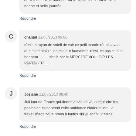
de voir autant de bonheur<br /> <br /> <br /> <br /> Très
bonne et belle journée
Répondre
C
chantal
12/06/2013 09:06
c'est un rayon de soleil de voir ce petit monde réunis avec
autant de plaisir , de chaleur humaines .n'est -ce pas cela le
bonheur ...........<br /> <br /> MERCI DE VOULOIR LES
PARTAGER ..........
Répondre
J
Josiane
12/06/2013 08:40
Joli tour de France qui donne envie de vous rejoindre,les
photos nous montrent cette ambiance chaleureuse....du
travail magnifique bravo à toutes <br /> <br /> Josiane
Répondre