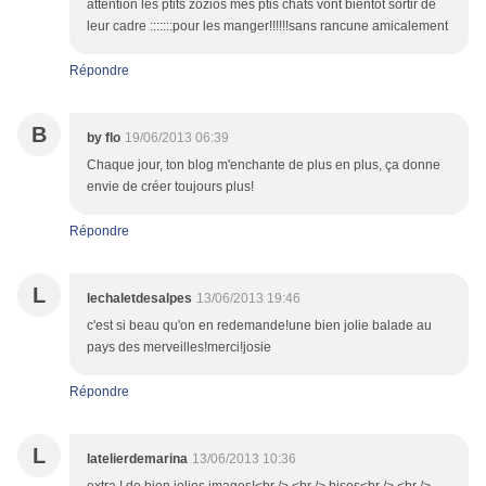
attention les ptits zozios mes ptis chats vont bientot sortir de
leur cadre :::::::pour les manger!!!!!!sans rancune amicalement
Répondre
B
by flo
19/06/2013 06:39
Chaque jour, ton blog m'enchante de plus en plus, ça donne
envie de créer toujours plus!
Répondre
L
lechaletdesalpes
13/06/2013 19:46
c'est si beau qu'on en redemande!une bien jolie balade au
pays des merveilles!merci!josie
Répondre
L
latelierdemarina
13/06/2013 10:36