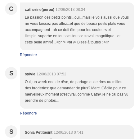
C
catherine(perou)
12/06/2013 08:34
La passion des petits points...oui...mais je vois aussi que vous
ne vous laissez pas allez...et que de beaux petits plats vous
accompagnent...ah ce doit être pour les couleurs et
l'inspir...superbe en tout cas tout ce travail magnifique...et
cette belle amitié...<br /> <br /> Bises à toutes : 4'in
Répondre
S
sylvie
12/06/2013 07:52
Oui, un week-end de rêve, de partage et de rires au milieu
des broderies: que demander de plus? Merci Cécile pour ce
merveilleux moment (c'est vrai, comme Cathy, je ne t'ai pas vu
prendre de photos...
Répondre
S
Sonia Petitpoint
12/06/2013 07:41