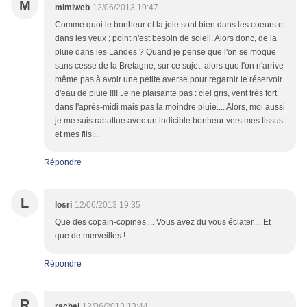
M
mimiweb
12/06/2013 19:47
Comme quoi le bonheur et la joie sont bien dans les coeurs et
dans les yeux ; point n'est besoin de soleil. Alors donc, de la
pluie dans les Landes ? Quand je pense que l'on se moque
sans cesse de la Bretagne, sur ce sujet, alors que l'on n'arrive
même pas à avoir une petite averse pour regarnir le réservoir
d'eau de pluie !!!! Je ne plaisante pas : ciel gris, vent très fort
dans l'après-midi mais pas la moindre pluie.... Alors, moi aussi
je me suis rabattue avec un indicible bonheur vers mes tissus
et mes fils....
Répondre
L
losri
12/06/2013 19:35
Que des copain-copines.... Vous avez du vous éclater.... Et
que de merveilles !
Répondre
R
rachel
12/06/2013 13:44