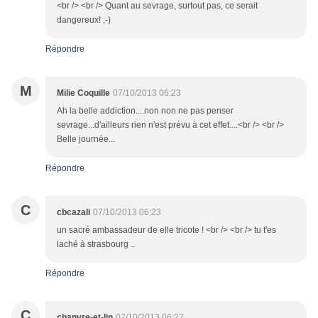
<br /> <br /> Quant au sevrage, surtout pas, ce serait
dangereux! ;-)
Répondre
M
Milie Coquille
07/10/2013 06:23
Ah la belle addiction....non non ne pas penser
sevrage...d'ailleurs rien n'est prévu à cet effet....<br /> <br />
Belle journée...
Répondre
C
cbcazali
07/10/2013 06:23
un sacré ambassadeur de elle tricote ! <br /> <br /> tu t'es
laché à strasbourg ..
Répondre
C
chanvre-et-lin
07/10/2013 06:22