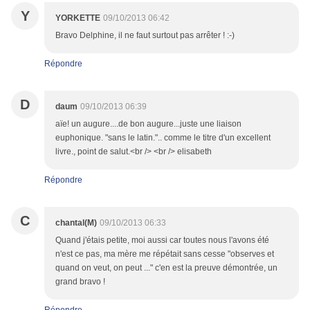
Y
YORKETTE
09/10/2013 06:42
Bravo Delphine, il ne faut surtout pas arrêter ! :-)
Répondre
D
daum
09/10/2013 06:39
aïe! un augure....de bon augure...juste une liaison
euphonique. "sans le latin.".. comme le titre d'un excellent
livre., point de salut.<br /> <br /> elisabeth
Répondre
C
chantal(M)
09/10/2013 06:33
Quand j'étais petite, moi aussi car toutes nous l'avons été
n'est ce pas, ma mère me répétait sans cesse "observes et
quand on veut, on peut ..." c'en est la preuve démontrée, un
grand bravo !