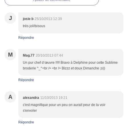
J
josie b
25/10/2013 12:39
très joli!bisous
Répondre
M
Mag.77
20/10/2013 07:44
Un pur chef d’œuvre !!!!! Bravo à Delphine pour cette Sublime
broderie ^_^<br /> <br /> Bizzz et doux Dimanche ;o))
Répondre
A
alexandra
11/10/2013 19:21
c'est magnifique pour un peu on aurait peur de la voir
s'envoler
Répondre