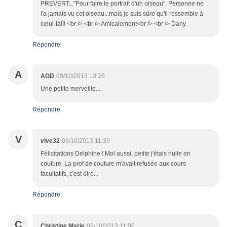
PREVERT..."Pour faire le portrait d'un oiseau". Personne ne
l'a jamais vu cet oiseau...mais je suis sûre qu'il ressemble à
celui-là!!! <br /> <br /> Amicalement<br /> <br /> Dany
Répondre
A
AGD
09/10/2013 13:26
Une petite merveille....
Répondre
V
vive32
09/10/2013 11:39
Félicitations Delphine ! Moi aussi, petite j'étais nulle en
couture. La prof de couture m'avait refusée aux cours
facultatifs, c'est dire...
Répondre
C
Christine Marie
09/10/2013 11:06