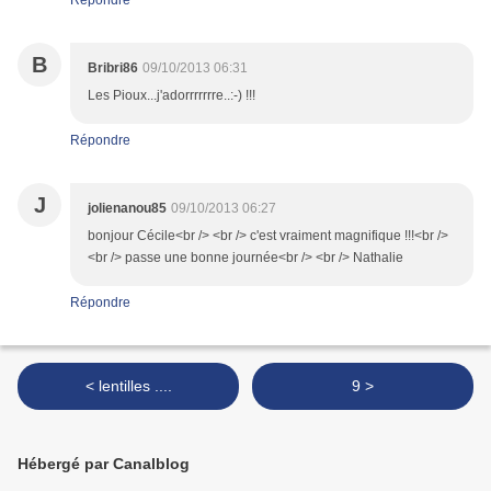
Répondre
B
Bribri86
09/10/2013 06:31
Les Pioux...j'adorrrrrrre..:-) !!!
Répondre
J
jolienanou85
09/10/2013 06:27
bonjour Cécile<br /> <br /> c'est vraiment magnifique !!!<br />
<br /> passe une bonne journée<br /> <br /> Nathalie
Répondre
< lentilles ....
9 >
Hébergé par Canalblog