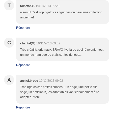
T
toinette38
19/11/2013 09:20
waouh!! c'est trop rigolo ces figurines on dirait une collection
ancienne!
Répondre
C
chantal(M)
19/11/2013 09:02
Très créatifs, originaux, BRAVO ! voilà de quoi réinventer tout
un monde magique de vrais contes de fées...
Répondre
A
annickbrode
19/11/2013 09:02
Trop rigolos ces petites choses... un ange, une petite fille
sage, un petit lapin, les adoptables vont certainement être
adoptés. Merci.
Répondre