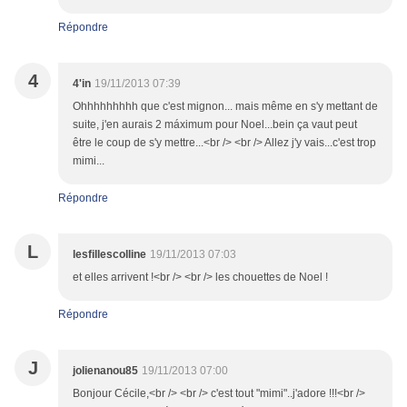
Répondre
4
4'in
19/11/2013 07:39
Ohhhhhhhhh que c'est mignon... mais même en s'y mettant de
suite, j'en aurais 2 máximum pour Noel...bein ça vaut peut
être le coup de s'y mettre...<br /> <br /> Allez j'y vais...c'est trop
mimi...
Répondre
L
lesfillescolline
19/11/2013 07:03
et elles arrivent !<br /> <br /> les chouettes de Noel !
Répondre
J
jolienanou85
19/11/2013 07:00
Bonjour Cécile,<br /> <br /> c'est tout "mimi"..j'adore !!!<br />