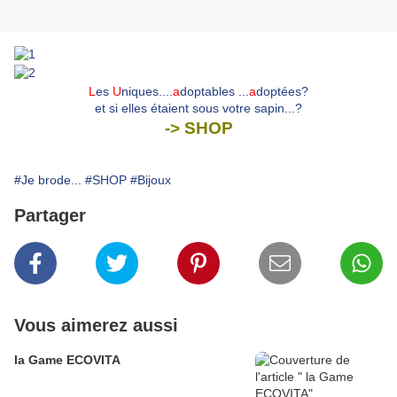
L
es
U
niques....
a
doptables ...
a
doptées?
et si elles étaient sous votre sapin...?
->
SHOP
#Je brode...
#SHOP
#Bijoux
Partager
Vous aimerez aussi
la Game ECOVITA