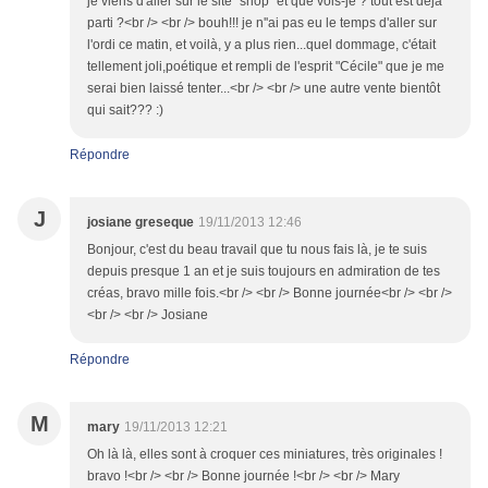
je viens d'aller sur le site "shop" et que vois-je ? tout est déjà
parti ?<br /> <br /> bouh!!! je n''ai pas eu le temps d'aller sur
l'ordi ce matin, et voilà, y a plus rien...quel dommage, c'était
tellement joli,poétique et rempli de l'esprit "Cécile" que je me
serai bien laissé tenter...<br /> <br /> une autre vente bientôt
qui sait??? :)
Répondre
J
josiane greseque
19/11/2013 12:46
Bonjour, c'est du beau travail que tu nous fais là, je te suis
depuis presque 1 an et je suis toujours en admiration de tes
créas, bravo mille fois.<br /> <br /> Bonne journée<br /> <br />
<br /> <br /> Josiane
Répondre
M
mary
19/11/2013 12:21
Oh là là, elles sont à croquer ces miniatures, très originales !
bravo !<br /> <br /> Bonne journée !<br /> <br /> Mary