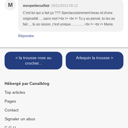
M
mespetitesaffair
19/11/2013 05:12
C'est toi qui a fait ça ??? Spectaculairement beau et d'une
originalité .....sans mot !<br /> <br /> Tu y as pensé, tu les as
fait......tu as raison, c'est unique................<br /> <br /> Marie.
Répondre
< la trousse rose au
Arlequin la trousse >
crochet...
Hébergé par Canalblog
Top articles
Pages
Contact
Signaler un abus
C.G.U.