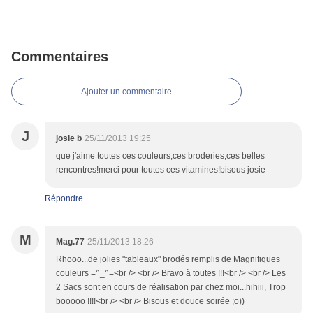
Commentaires
Ajouter un commentaire
J
josie b
25/11/2013 19:25
que j'aime toutes ces couleurs,ces broderies,ces belles
rencontres!merci pour toutes ces vitamines!bisous josie
Répondre
M
Mag.77
25/11/2013 18:26
Rhooo...de jolies "tableaux" brodés remplis de Magnifiques
couleurs =^_^=<br /> <br /> Bravo à toutes !!!<br /> <br /> Les
2 Sacs sont en cours de réalisation par chez moi...hihiii, Trop
booooo !!!!<br /> <br /> Bisous et douce soirée ;o))