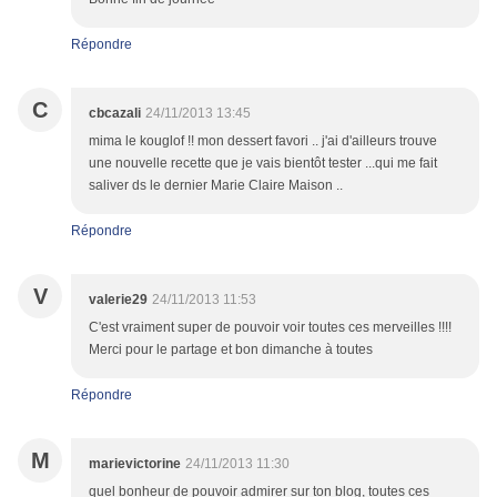
Répondre
C
cbcazali
24/11/2013 13:45
mima le kouglof !! mon dessert favori .. j'ai d'ailleurs trouve
une nouvelle recette que je vais bientôt tester ...qui me fait
saliver ds le dernier Marie Claire Maison ..
Répondre
V
valerie29
24/11/2013 11:53
C'est vraiment super de pouvoir voir toutes ces merveilles !!!!
Merci pour le partage et bon dimanche à toutes
Répondre
M
marievictorine
24/11/2013 11:30
quel bonheur de pouvoir admirer sur ton blog, toutes ces