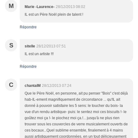
M
Marie -Laurence-
28/12/2013 08:02
IL est un Père Noël plein de talent !
Répondre
S
sitelle
28/12/2013 07:51
IL est un artiste !!!
Répondre
C
chantalM
28/12/2013 07:24
Que le Père Noël, en personne, ait pu penser "Bois" c'est déjà
hab-IL-ement magnifiquement de circonstance ... qu'IL ait
donné à pouvoir satisfaire les 5 sens: le toucher du bois- la
vue d'un rendu artistique- puis: le sentez moi ces biscuits !- le
goûtez moi ça !- le piochez moi ça.!... jusqu'à ne plus rien
trouver sous les couvercles de verre musicalement ouverts de
ces bocaux...Quel sublime ensemble, finalement à 4 mains
aussi artistiquement coordonnées, en un tout délicieusement