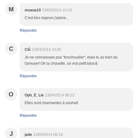
M
moana10
13/04/2014 10:19
C'est très mignon j'adore...
Répondre
C
Clô
13/04/2014 10:05
Je ne connaissais pas "brochouiller", mais tu as bien du
t'amuser! Oh la chouette, un vrai petit bijou§
Répondre
O
Oph_E_Lie
13/04/2014 08:22
Elles sont charmantes à souhait
Répondre
J
jade
13/04/2014 08:16