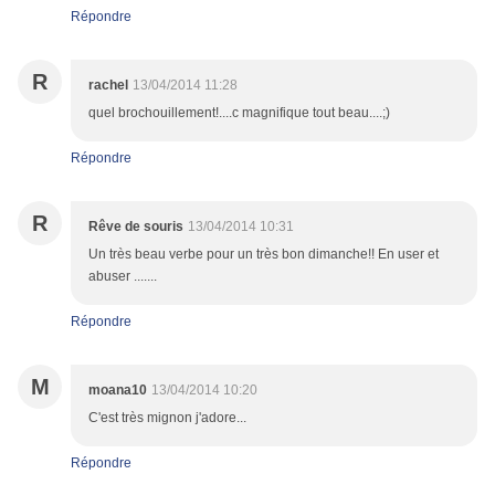
Répondre
R
rachel
13/04/2014 11:28
quel brochouillement!....c magnifique tout beau....;)
Répondre
R
Rêve de souris
13/04/2014 10:31
Un très beau verbe pour un très bon dimanche!! En user et
abuser .......
Répondre
M
moana10
13/04/2014 10:20
C'est très mignon j'adore...
Répondre