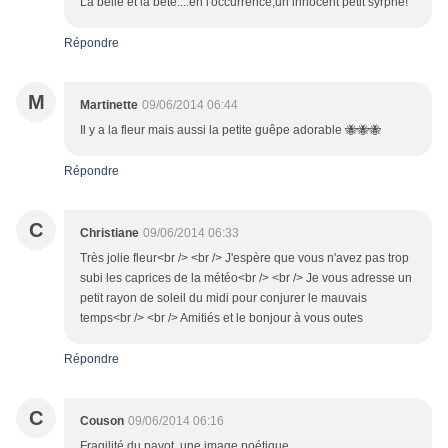
La belle et la bête....en l'occurrence,un innocent petit syrphe!
Répondre
M
Martinette
09/06/2014 06:44
Il y a la fleur mais aussi la petite guêpe adorable 🐝🐝🐝
Répondre
C
Christiane
09/06/2014 06:33
Très jolie fleur<br /> <br /> J'espère que vous n'avez pas trop
subi les caprices de la météo<br /> <br /> Je vous adresse un
petit rayon de soleil du midi pour conjurer le mauvais
temps<br /> <br /> Amitiés et le bonjour à vous outes
Répondre
C
Couson
09/06/2014 06:16
Fragilité du pavot, une image poétique .