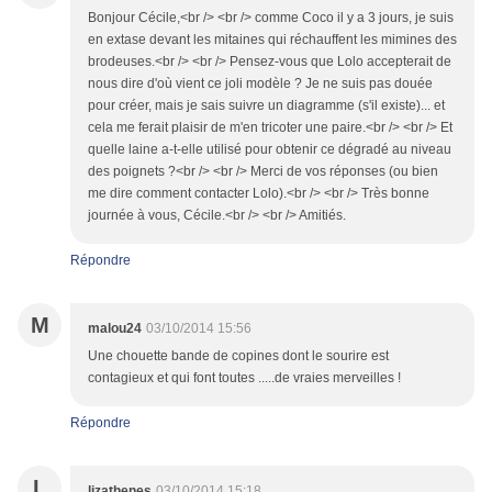
Bonjour Cécile,<br /> <br /> comme Coco il y a 3 jours, je suis
en extase devant les mitaines qui réchauffent les mimines des
brodeuses.<br /> <br /> Pensez-vous que Lolo accepterait de
nous dire d'où vient ce joli modèle ? Je ne suis pas douée
pour créer, mais je sais suivre un diagramme (s'il existe)... et
cela me ferait plaisir de m'en tricoter une paire.<br /> <br /> Et
quelle laine a-t-elle utilisé pour obtenir ce dégradé au niveau
des poignets ?<br /> <br /> Merci de vos réponses (ou bien
me dire comment contacter Lolo).<br /> <br /> Très bonne
journée à vous, Cécile.<br /> <br /> Amitiés.
Répondre
M
malou24
03/10/2014 15:56
Une chouette bande de copines dont le sourire est
contagieux et qui font toutes .....de vraies merveilles !
Répondre
L
lizathenes
03/10/2014 15:18