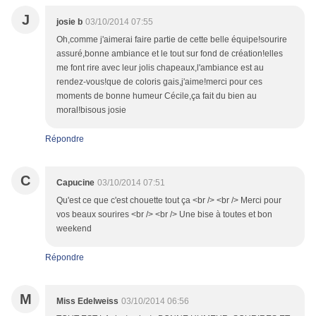
J
josie b
03/10/2014 07:55
Oh,comme j'aimerai faire partie de cette belle équipe!sourire
assuré,bonne ambiance et le tout sur fond de création!elles
me font rire avec leur jolis chapeaux,l'ambiance est au
rendez-vous!que de coloris gais,j'aime!merci pour ces
moments de bonne humeur Cécile,ça fait du bien au
moral!bisous josie
Répondre
C
Capucine
03/10/2014 07:51
Qu'est ce que c'est chouette tout ça <br /> <br /> Merci pour
vos beaux sourires <br /> <br /> Une bise à toutes et bon
weekend
Répondre
M
Miss Edelweiss
03/10/2014 06:56