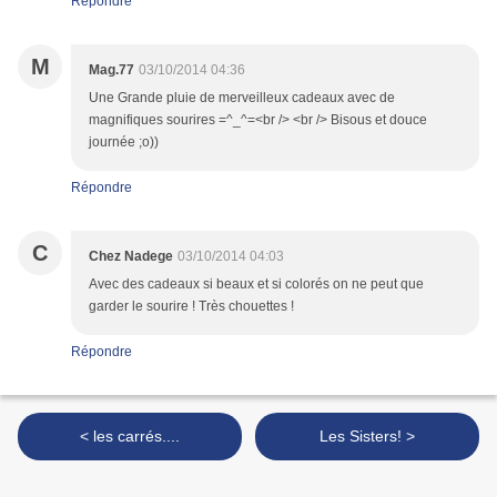
Répondre
M
Mag.77
03/10/2014 04:36
Une Grande pluie de merveilleux cadeaux avec de
magnifiques sourires =^_^=<br /> <br /> Bisous et douce
journée ;o))
Répondre
C
Chez Nadege
03/10/2014 04:03
Avec des cadeaux si beaux et si colorés on ne peut que
garder le sourire ! Très chouettes !
Répondre
< les carrés....
Les Sisters! >