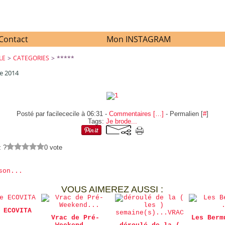
Contact
Mon INSTAGRAM
LE
>
CATEGORIES
>
*****
e 2014
*****
Posté par facilececile à 06:31 -
Commentaires [
…
]
- Permalien [
#
]
Tags:
Je brode...
z ?
0 vote
son...
VOUS AIMEREZ AUSSI :
 ECOVITA
Vrac de Pré-
Les Berm