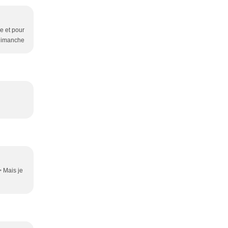
de et pour
 dimanche
> Mais je