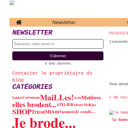
Home
Newsletter
NEWSLETTER
FACILECECI
2 novembr
6 040 abonnés
Contacter le propriétaire du
blog
Vous aime
CATÉGORIES
MaiLLes!
Matières
Laines
Cartonnage
Actu
de sai
elles brodent...
ATELIER
Kits
About Me
SHOP
MiAm
Tricot
Je couds...
Vacances
Je brode...
la Game