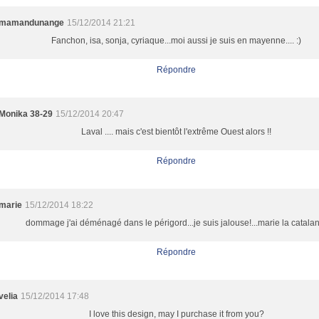
mamandunange
15/12/2014 21:21
Fanchon, isa, sonja, cyriaque...moi aussi je suis en mayenne.... :)
Répondre
Monika 38-29
15/12/2014 20:47
Laval .... mais c'est bientôt l'extrême Ouest alors !!
Répondre
marie
15/12/2014 18:22
dommage j'ai déménagé dans le périgord...je suis jalouse!...marie la catala
Répondre
velia
15/12/2014 17:48
I love this design, may I purchase it from you?