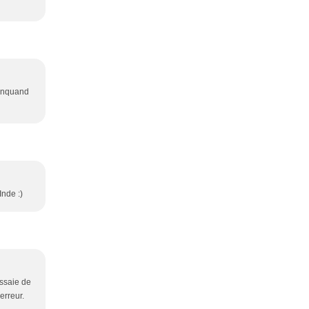
elnquand
Inde :)
essaie de
erreur.