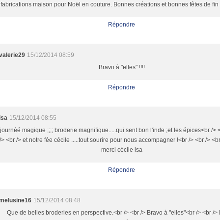
fabrications maison pour Noël en couture. Bonnes créations et bonnes fêtes de fin
Répondre
valerie29
15/12/2014 08:59
Bravo à "elles" !!!!
Répondre
isa
15/12/2014 08:55
journéé magique ;;;; broderie magnifique.....qui sent bon l'inde ;et les épices<br /> 
/> <br /> et notre fée cécile .....tout sourire pour nous accompagner !<br /> <br /> <br
merci cécile isa
Répondre
melusine16
15/12/2014 08:48
Que de belles broderies en perspective.<br /> <br /> Bravo à "elles"<br /> <br /