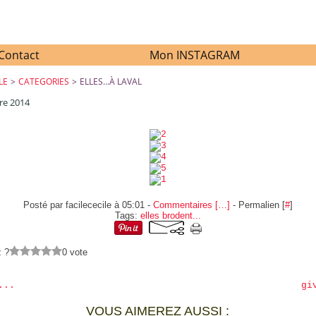
Contact
Mon INSTAGRAM
LE
>
CATEGORIES
>
ELLES...À LAVAL
re 2014
ELLES...À LAVAL
Posté par facilececile à 05:01 -
Commentaires [
…
]
- Permalien [
#
]
Tags:
elles brodent...
z ?
0 vote
...
gi
VOUS AIMEREZ AUSSI :