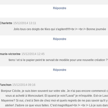
Répondre
Charlette
15/12/2014 13:11
Jolis tous ces doigts de fées qui s'agitent!!!!!<br /> <br /> Bonne journée
Répondre
marie-victorine
15/12/2014 12:45
tiens ! et si le papier peint te servait de modèle pour une nouvelle création 
Répondre
Fanchon
15/12/2014 09:16
Bonjour Cécile, je suis bien souvent sur votre site. Je n'ai pas encore commencé 
vous ai acheté à Moncoutant. Et quand je vois"Laval" je m'inquiète. Est-ce Lav
Mayenne? Si oui, c'est à 5km de chez moi et quels regrets de ne pas savoir qu'il y
atelier! J'adore ce que vous faites. C'est magnifique!<br /> <br /> Là je suis da