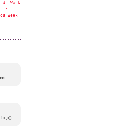
 du Week
 ...
nnées.
ée ;o))