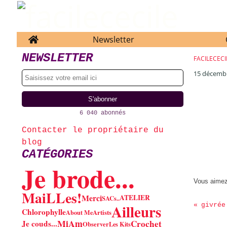
Home
Newsletter
NEWSLETTER
FACILECECI
15 décemb
6 040 abonnés
Contacter le propriétaire du
blog
CATÉGORIES
Je brode...
Vous aime
MaiLLes!
Merci
ATELIER
SACs..
Ailleurs
givrée
Chlorophylle
About Me
Artists
MiAm
Crochet
Je couds...
Observer
Les Kits