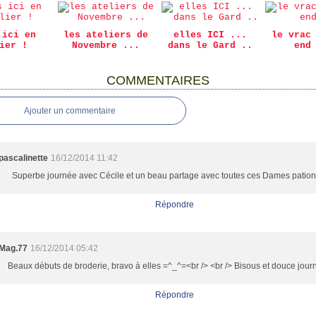
 ici en
les ateliers de
elles ICI ...
le vrac
ier !
Novembre ...
dans le Gard ..
end
COMMENTAIRES
Ajouter un commentaire
pascalinette
16/12/2014 11:42
Superbe journée avec Cécile et un beau partage avec toutes ces Dames patio
Répondre
Mag.77
16/12/2014 05:42
Beaux débuts de broderie, bravo à elles =^_^=<br /> <br /> Bisous et douce journ
Répondre