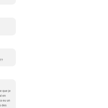
???
ce que je
al en
 a eu un
ns des