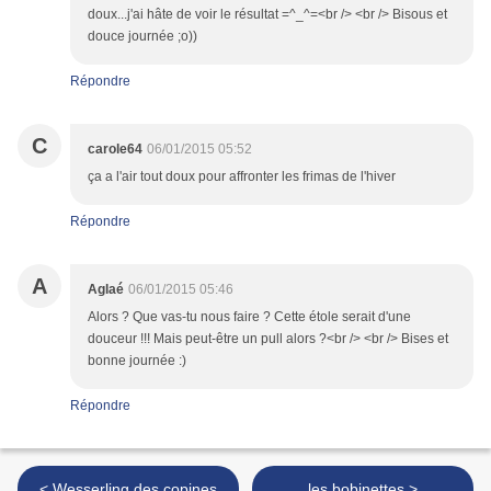
doux...j'ai hâte de voir le résultat =^_^=<br /> <br /> Bisous et
douce journée ;o))
Répondre
C
carole64
06/01/2015 05:52
ça a l'air tout doux pour affronter les frimas de l'hiver
Répondre
A
Aglaé
06/01/2015 05:46
Alors ? Que vas-tu nous faire ? Cette étole serait d'une
douceur !!! Mais peut-être un pull alors ?<br /> <br /> Bises et
bonne journée :)
Répondre
< Wesserling des copines
les bobinettes >