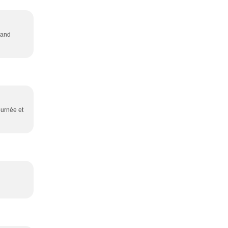
y and
ournée et