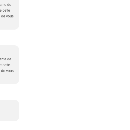
dante de
e cette
e de vous
dante de
e cette
e de vous