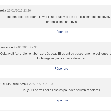
velia
29/01/2015 23:46
The embroidered round flower is absolutely to die for. I can imagine the lovel
congenial time had by all
Répondre
Laurence
29/01/2015 22:33
Cela avait l'ait drôlement bon...et très beau,Elles ont du passer une merveilleuse j
toi te régaler ,nous aussi à distance.
Répondre
ARTETCREATION33
29/01/2015 21:03
Toujours de très belles photos pour des souvenirs colorés.
Répondre