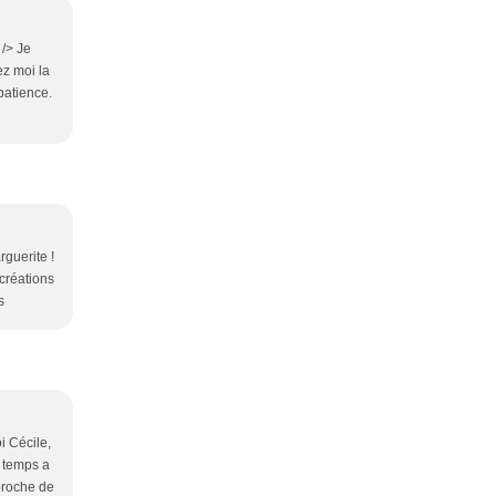
 /> Je
ez moi la
 patience.
rguerite !
 créations
s
i Cécile,
 temps a
 proche de