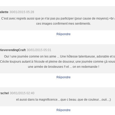
aliette
30/01/2015 05:28
C'est avec regrets aussi que je n'ai pas pu participer (pour cause de moyens).<br /
ces images confirment mes sentiments.
Répondre
NeverendingCraft
30/01/2015 05:01
Oui ! une journée comme on les aime ... Une hôtesse talentueuse, adorable et si
Cécile toujours autant à l'écoute et pleine de douceur, une journée comme çà vous
une armée de brodeuses !! et ... on en redemande !
Répondre
rachel
30/01/2015 02:40
et aussi dans la magnificence....que c beau..que de couleur....ouii...;)
Répondre