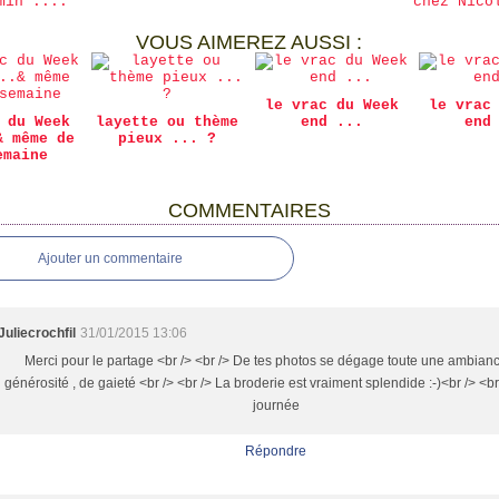
min ....
chez Nico
VOUS AIMEREZ AUSSI :
le vrac du Week
le vrac
 du Week
layette ou thème
end ...
end
& même de
pieux ... ?
emaine
COMMENTAIRES
Ajouter un commentaire
Juliecrochfil
31/01/2015 13:06
Merci pour le partage <br /> <br /> De tes photos se dégage toute une ambian
générosité , de gaieté <br /> <br /> La broderie est vraiment splendide :-)<br /> <br
journée
Répondre