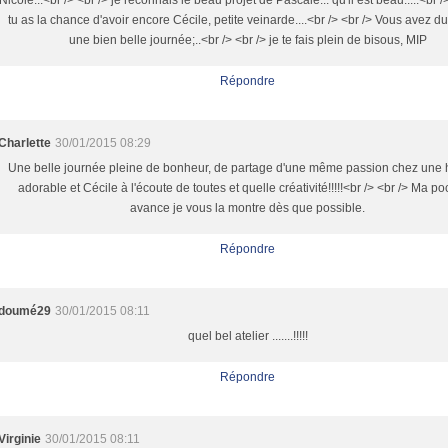
Nicole...<br /> <br /> je reconnais le beau projet de Pascale... qu'il est beau.....<br />
tu as la chance d'avoir encore Cécile, petite veinarde....<br /> <br /> Vous avez d
une bien belle journée;..<br /> <br /> je te fais plein de bisous, MIP
Répondre
Charlette
30/01/2015 08:29
Une belle journée pleine de bonheur, de partage d'une même passion chez une 
adorable et Cécile à l'écoute de toutes et quelle créativité!!!!!<br /> <br /> Ma po
avance je vous la montre dès que possible.
Répondre
doumé29
30/01/2015 08:11
quel bel atelier .......!!!!!
Répondre
Virginie
30/01/2015 08:11