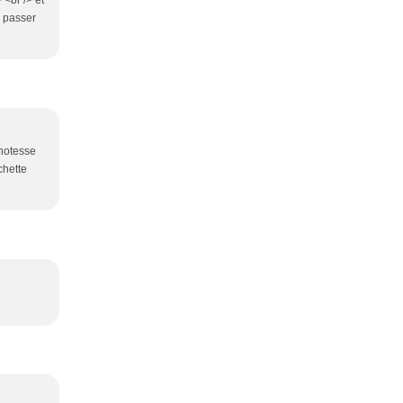
 <br /> et
u passer
hotesse
chette