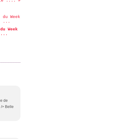
le ....
 du Week
 ...
ce de
 /> Belle