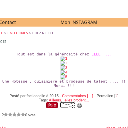
Contact
Mon INSTAGRAM
LE
>
CATEGORIES
>
CHEZ NICOLE ....
2015
CHEZ NICOLE ....
Tout est dans la générosité chez
ELLE ....
Une Hôtesse , cuisinière et brodeuse de talent ....!!!
Merci !!!
Posté par facilececile à 20:15 -
Commentaires [
…
]
- Permalien [
#
]
Tags:
Ailleurs
,
elles brodent...
z ?
0 vote