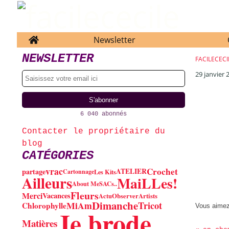
Home
Newsletter
NEWSLETTER
FACILECECI
29 janvier 
6 040 abonnés
Contacter le propriétaire du
blog
CATÉGORIES
vrac
Crochet
partage
ATELIER
Cartonnage
Les Kits
Ailleurs
MaiLLes!
About Me
SACs..
Fleurs
Merci
Vacances
Actu
Observer
Artists
Dimanche
MiAm
Tricot
Chlorophylle
Vous aime
Je brode...
Matières