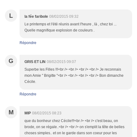
L
la fée faribole
08/02/2015 09:32
Le printemps et l'été réunis avant l'heure , là , chez toi ...
Quelle magnifique explosion de couleurs .
Répondre
G
GRIS ET LIN
08/02/2015 09:07
Superbe les Filles !!!<br /> <br /> <br /> <br /> Je reconnais
mon Amie " Brigitte "<br /> <br /> <br /> <br /> Bon dimanche
Cécile.
Répondre
M
MIP
08/02/2015 08:23
que du bonheur chez Cécile!!!<br /> <br /> c'est beau, on
brode, on se régale..<br /> <br /> on s'emplit la tête de belles
choses simples.. et on le garde dans son coeur pour les