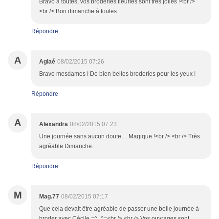
Bravo à toutes, vos broderies fleuries sont très jolies !<br />
<br /> Bon dimanche à toutes.
Répondre
A
Aglaé
08/02/2015 07:26
Bravo mesdames ! De bien belles broderies pour les yeux !
Répondre
A
Alexandra
08/02/2015 07:23
Une journée sans aucun doute ... Magique !<br /> <br /> Très
agréable Dimanche.
Répondre
M
Mag.77
08/02/2015 07:17
Que cela devait être agréable de passer une belle journée à
broder avec Cécile =^_^=<br /> <br /> Vos ouvrages sont