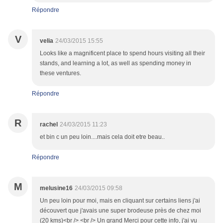
Répondre
V
velia
24/03/2015 15:55
Looks like a magnificent place to spend hours visiting all their
stands, and learning a lot, as well as spending money in
these ventures.
Répondre
R
rachel
24/03/2015 11:23
et bin c un peu loin....mais cela doit etre beau..
Répondre
M
melusine16
24/03/2015 09:58
Un peu loin pour moi, mais en cliquant sur certains liens j'ai
découvert que j'avais une super brodeuse près de chez moi
(20 kms)<br /> <br /> Un grand Merci pour cette info, j'ai vu