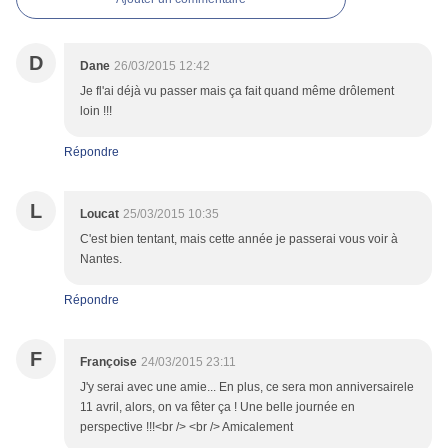
D
Dane
26/03/2015 12:42
Je fl'ai déjà vu passer mais ça fait quand même drôlement
loin !!!
Répondre
L
Loucat
25/03/2015 10:35
C'est bien tentant, mais cette année je passerai vous voir à
Nantes.
Répondre
F
Françoise
24/03/2015 23:11
J'y serai avec une amie... En plus, ce sera mon anniversairele
11 avril, alors, on va fêter ça ! Une belle journée en
perspective !!!<br /> <br /> Amicalement