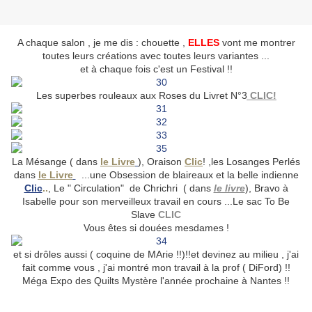
A chaque salon , je me dis : chouette ,
ELLES
vont me montrer
toutes leurs créations avec toutes leurs variantes ...
et à chaque fois c'est un Festival !!
Les superbes rouleaux aux Roses du Livret N°3
CLIC!
La Mésange ( dans
le Livre
), Oraison
Clic
! ,les Losanges Perlés
dans
le Livre
...une Obsession de blaireaux et la belle indienne
Clic
..
, Le " Circulation" de Chrichri ( dans
le livre
), Bravo à
Isabelle pour son merveilleux travail en cours ...Le sac To Be
Slave
CLIC
Vous êtes si douées mesdames !
et si drôles aussi ( coquine de MArie !!)!!et devinez au milieu , j'ai
fait comme vous , j'ai montré mon travail à la prof ( DiFord) !!
Méga Expo des Quilts Mystère l'année prochaine à Nantes !!