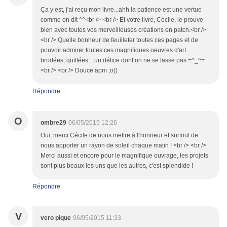
Ça y est, j'ai reçu mon livre...ahh la patience est une vertue
comme on dit ^^<br /> <br /> Et votre livre, Cécile, le prouve
bien avec toutes vos merveilleuses créations en patch.<br />
<br /> Quelle bonheur de feuilleter toutes ces pages et de
pouvoir admirer toutes ces magnifiques oeuvres d'art
brodées, quiltées....un délice dont on ne se lasse pas =^_^=
<br /> <br /> Douce apm ;o))
Répondre
O
ombre29
06/05/2015 12:26
Oui, merci Cécile de nous mettre à l'honneur et surtout de
nous apporter un rayon de soleil chaque matin ! <br /> <br />
Merci aussi et encore pour le magnifique ouvrage, les projets
sont plus beaux les uns que les autres, c'est splendide !
Répondre
V
vero pique
06/05/2015 11:33