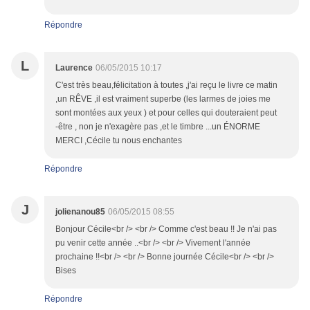
Répondre
L
Laurence
06/05/2015 10:17
C'est très beau,félicitation à toutes ,j'ai reçu le livre ce matin
,un RÊVE ,il est vraiment superbe (les larmes de joies me
sont montées aux yeux ) et pour celles qui douteraient peut
-être , non je n'exagère pas ,et le timbre ...un ÉNORME
MERCI ,Cécile tu nous enchantes
Répondre
J
jolienanou85
06/05/2015 08:55
Bonjour Cécile<br /> <br /> Comme c'est beau !! Je n'ai pas
pu venir cette année ..<br /> <br /> Vivement l'année
prochaine !!<br /> <br /> Bonne journée Cécile<br /> <br />
Bises
Répondre