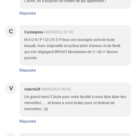
Cécile, on a toujours un maître de qui apprendre !
Répondre
C
Castagnou
06/05/2015 07:00
M A G N I F I Q U E S !!! tous ces ouvrages sont de toute
beauté. Avec originalité et surtout plein d'amour et de fierté
qui s'en dégagent BRAVO Mesdames<br /> <br /> Bonne
journée
Répondre
V
valerie29
06/05/2015 06:50
Un grand merci Cécile pour votre faculté à nous faire faire des
merveilles ..... et bravo à vous toutes pour ce festival de
merveilles ;-)))
Répondre