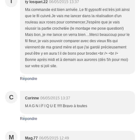
T
ty losquet.22
06/05/2015 13:37
Ma commande est bien arrivée. Le fil gypsofil est très joli ainsi
que le fil cuivré.Je vais me lancer dans la réalisation d'un
rouleau aux roses pour commencer.J'espère que je vais
réussir la partie crochetée (le montage me pose question!)
Mais bon, je me lance on verra bien....Merci beaucoup pour le
fil fleur, je vais pouvoir comparer avec des vieux fils qui
viennent de ma grand mère et que j'ai gardé précieusement
peut être y en aura t il de bons pour broder.<br /> <br />
Bonne après midi et à demain aux aurores (dès 5h pour moi)
sur votre si joli site.
Répondre
C
Corinne
06/05/2015 13:37
M A G N I F I Q U E !!!!! Bravo à toutes
Répondre
M
Mag.77
06/05/2015 12:49