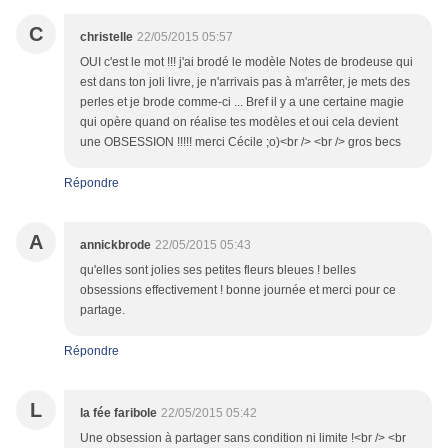
C
christelle
22/05/2015 05:57
OUI c'est le mot !!! j'ai brodé le modèle Notes de brodeuse qui
est dans ton joli livre, je n'arrivais pas à m'arrêter, je mets des
perles et je brode comme-ci ... Bref il y a une certaine magie
qui opère quand on réalise tes modèles et oui cela devient
une OBSESSION !!!!! merci Cécile ;o)<br /> <br /> gros becs
Répondre
A
annickbrode
22/05/2015 05:43
qu'elles sont jolies ses petites fleurs bleues ! belles
obsessions effectivement ! bonne journée et merci pour ce
partage.
Répondre
L
la fée faribole
22/05/2015 05:42
Une obsession à partager sans condition ni limite !<br /> <br