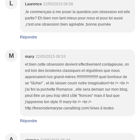
L
Laurence
22/05/2015 06:58
Je commençais à me poser la question,son obsession est elle
partie? Eh bien non tant mieux pour nous et pour toi aussi
,c'est une obsession bien agréable ,bonne journée
Répondre
M
mary
22/05/2015 06:53
et bien cette obsession devient effectivement contagieuse, on
est loin des broderies classiques et régulières que nous
apprenaient nos grand-mères !!!!!!!!!!!!!!!!!!!!!!! quel bonheur de
se "lâcher" , et de laisser courir notre imagination!<br /> <br />
j'ai fini la pochette Romance , elle sera demain sur mon blog,
peut être un peu trop strict côté "fronces" mais il faut que
j'apprenne ton style !!! mary<br /> <br />
http://tresorsdemaryse.canalblog.com/ bises à toutes
Répondre
A