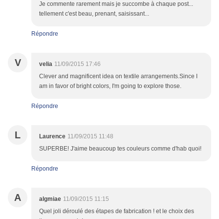
Je commente rarement mais je succombe à chaque post...
tellement c'est beau, prenant, saisissant...
Répondre
V
velia
11/09/2015 17:46
Clever and magnificent idea on textile arrangements.Since I
am in favor of bright colors, I'm going to explore those.
Répondre
L
Laurence
11/09/2015 11:48
SUPERBE! J'aime beaucoup tes couleurs comme d'hab quoi!
Répondre
A
algmiae
11/09/2015 11:15
Quel joli déroulé des étapes de fabrication ! et le choix des