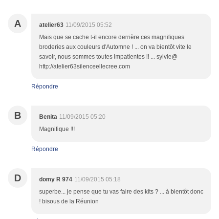
A
atelier63
11/09/2015 05:52
Mais que se cache t-il encore derrière ces magnifiques
broderies aux couleurs d'Automne ! ... on va bientôt vite le
savoir, nous sommes toutes impatientes !! ... sylvie@
http://atelier63silenceellecree.com
Répondre
B
Benita
11/09/2015 05:20
Magnifique !!!
Répondre
D
domy R 974
11/09/2015 05:18
superbe... je pense que tu vas faire des kits ? ... à bientôt donc
! bisous de la Réunion