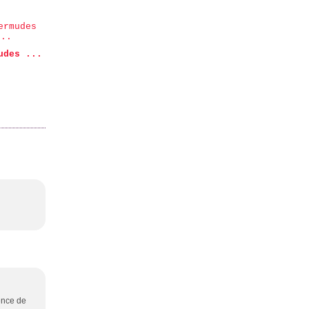
udes ...
ience de