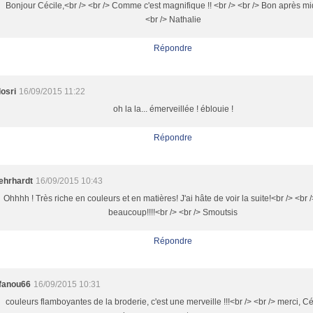
Bonjour Cécile,<br /> <br /> Comme c'est magnifique !! <br /> <br /> Bon après mi
<br /> Nathalie
Répondre
losri
16/09/2015 11:22
oh la la... émerveillée ! éblouie !
Répondre
ehrhardt
16/09/2015 10:43
Ohhhh ! Très riche en couleurs et en matières! J'ai hâte de voir la suite!<br /> <br 
beaucoup!!!!<br /> <br /> Smoutsis
Répondre
fanou66
16/09/2015 10:31
couleurs flamboyantes de la broderie, c'est une merveille !!!<br /> <br /> merci, Cé