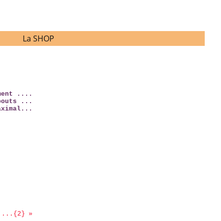
La SHOP
ment ....
bouts ...
aximal...
 ...{2}