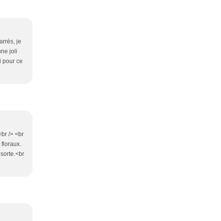
rrés, je
ne joli
i pour ce
<br /> <br
floraux.
 sorte.<br