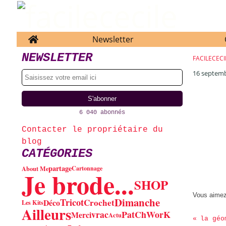
Home
Newsletter
NEWSLETTER
FACILECECI
16 septem
6 040 abonnés
Contacter le propriétaire du
blog
CATÉGORIES
partage
About Me
Cartonnage
Je brode...
SHOP
Vous aime
Dimanche
Tricot
Crochet
Déco
Les Kits
Ailleurs
vrac
PatChWorK
Merci
Actu
la géo