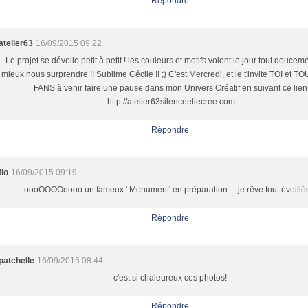
Répondre
atelier63
16/09/2015 09:22
Le projet se dévoile petit à petit ! les couleurs et motifs voient le jour tout doucem
mieux nous surprendre !! Sublime Cécile !! ;) C'est Mercredi, et je t'invite TOI et T
FANS à venir faire une pause dans mon Univers Créatif en suivant ce lien
:http://atelier63silenceellecree.com
Répondre
flo
16/09/2015 09:19
oooOOOOoooo un fameux ' Monument' en préparation.... je rêve tout éveillée
Répondre
patchelle
16/09/2015 08:44
c'est si chaleureux ces photos!
Répondre