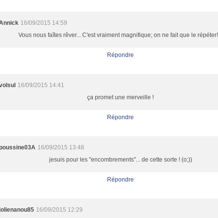
Annick
16/09/2015 14:59
Vous nous faîtes rêver... C'est vraiment magnifique; on ne fait que le répéter!!
Répondre
volsul
16/09/2015 14:41
ça promet une merveille !
Répondre
poussine03A
16/09/2015 13:48
jesuis pour les "encombrements"... de cette sorte ! (o;))
Répondre
jolienanou85
16/09/2015 12:29