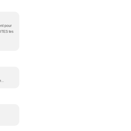
ent pour
OUTES tes
...