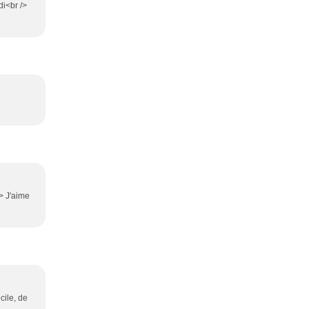
di<br />
/> J'aime
cile, de