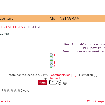
Contact
Mon INSTAGRAM
LE
>
CATEGORIES
>
FLORILÈGE ...
bre 2015
FLORILÈGE ...
Sur la table en ce mo
Par petits 
Avec un encombrement m
Posté par facilececile à 04:40 -
Commentaires [
…
]
- Permalien [
#
]
Tags:
Je brode...
z ?
0 vote
métrie...
Florilège