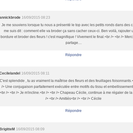
annickbrode
16/09/2015 08:23
Je me souviens lorsque tu nous a présenté le top avec les petits ronds dans des ca
me suis dit : comment elle va broder ça sans cacher ceux-ci. Ben voilà, rajouter u
bordure et broder des fleurs ! c'est magnifique ! Vivement le final.<br /> <br /> Merc
partage....
Répondre
Cecilelandel
16/09/2015 08:11
C'est splendide , tu as vraiment la maîtrise des fleurs et des feuillages foisonnants.
/> Une conjugaison parfaitement exécutée entre motifs du tissu et embellissement 
<br /> <br /> Je m'incline.<br /> <br /> Chapeau Cécile, continue à me régaler de la
/> <br /> Amitiés<br /> <br /> Cécile
Répondre
BrigitteM
16/09/2015 08:09