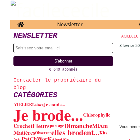
Home
Newsletter
NEWSLETTER
FACILECECI
8 février 2
6 040 abonnés
Contacter le propriétaire du
blog
CATÉGORIES
Je couds...
ATELIER
Laines
Je brode...
Chlorophylle
Dimanche
Fleurs
MiAm
Crochet
partage
Vous aime
elles brodent...
Matières
Kits
Observer
PatChWorK
Actu
About Me