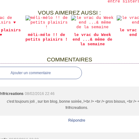
entre sister
VOUS AIMEREZ AUSSI :
 plaisirs
le vrac
♥
méli-mélo !! de
le vrac du Week
end
petits plaisirs !
end ...& même de
la semaine
COMMENTAIRES
Ajouter un commentaire
frifricreations
08/02/2016 22:46
c'est toujours joli , sur ton blog, bonne soirée,.!<br /> <br /> gros bisous, <br /> 
frifricreations.
Répondre