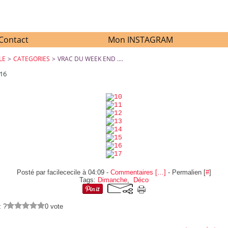
Contact
Mon INSTAGRAM
LE
>
CATEGORIES
>
VRAC DU WEEK END ....
016
VRAC DU WEEK END ....
Posté par facilececile à 04:09 -
Commentaires [
…
]
- Permalien [
#
]
Tags:
Dimanche
,
Déco
z ?
0 vote