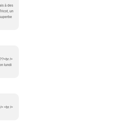
ais à des
ricot, un
 superbe
???<br />
on lundi
/> <br />