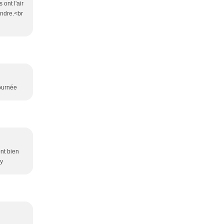
ont l'air
endre.<br
journée
ont bien
ry