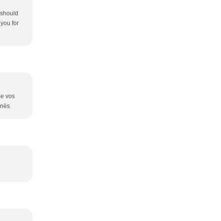
 should
 you for
de vos
gnès