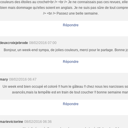
couleurs des étoiles au crochet<br /> <br /> Je ne connaissais pas ces revues, elles 
bien mais dommage qu'elles soient en anglais. Je ne suis pas sûre de tout compr
/> <br /> Passez une belle semaine.
Répondre
deuxcroixjebrode
08/02/2016 07:00
Bonjour, un week-end sympa, de jolies couleurs, merci pour le partage. Bonne 
Répondre
mary
08/02/2016 06:47
Un week end bien occupé et coloré !! hum le gâteau !! chez nous les narcisses s
avancés,mais la tempête est en train de tout coucher !! bonne semaine ma
Répondre
marievictorine
08/02/2016 06:36