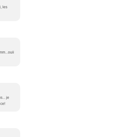
, les
mm...ouii
... je
nce!