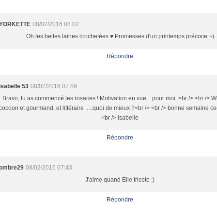
YORKETTE
08/02/2016 08:02
Oh les belles laines crochetées ♥ Promesses d'un printemps précoce :-)
Répondre
Isabelle 53
08/02/2016 07:59
Bravo, tu as commencé les rosaces ! Motivation en vue ...pour moi .<br /> <br /> 
cocoon et gourmand, et littéraire .....quoi de mieux ?<br /> <br /> bonne semaine ce
<br /> isabelle
Répondre
ombre29
08/02/2016 07:43
J'aime quand Elle tricote :)
Répondre