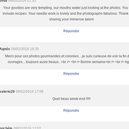
velia
08/02/2016 22:33
Your goodies are very tempting, our mouths water just looking at the photos. You
include recipes. Your needle work is lovely and the photographs fabulous. Thank
sharing your immense talent
Répondre
Agnès
08/02/2016 18:35
Merci pour ces photos gourmandes et colorées....je suis curieuse de voir la fin 
ouvrages....toujours aussi beaux...<br /> <br /> Bonne semaine<br /> <br /> A
Répondre
valerie29
08/02/2016 17:08
Quel beau week-end !!!!!
Répondre
michèle
08/02/2016 12:02