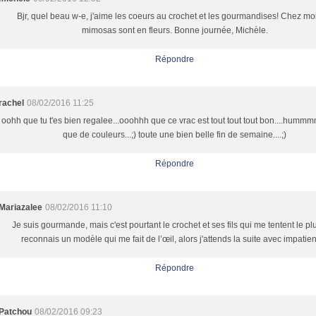
Bjr, quel beau w-e, j'aime les coeurs au crochet et les gourmandises! Chez moi
mimosas sont en fleurs. Bonne journée, Michèle.
Répondre
rachel
08/02/2016 11:25
oohh que tu t'es bien regalee...ooohhh que ce vrac est tout tout tout bon....hummm
que de couleurs...;) toute une bien belle fin de semaine....;)
Répondre
Mariazalee
08/02/2016 11:10
Je suis gourmande, mais c'est pourtant le crochet et ses fils qui me tentent le plus
reconnais un modèle qui me fait de l’œil, alors j'attends la suite avec impatie
Répondre
Patchou
08/02/2016 09:23