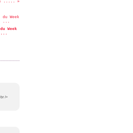
s .....
 du Week
 ...
<br />