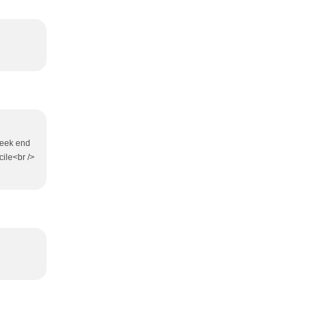
Week end
cile<br />