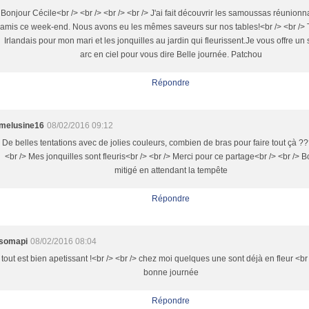
Bonjour Cécile<br /> <br /> <br /> <br /> J'ai fait découvrir les samoussas réunionn
amis ce week-end. Nous avons eu les mêmes saveurs sur nos tables!<br /> <br /> T
Irlandais pour mon mari et les jonquilles au jardin qui fleurissent.Je vous offre un
arc en ciel pour vous dire Belle journée. Patchou
Répondre
melusine16
08/02/2016 09:12
De belles tentations avec de jolies couleurs, combien de bras pour faire tout çà ?
<br /> Mes jonquilles sont fleuris<br /> <br /> Merci pour ce partage<br /> <br /> B
mitigé en attendant la tempête
Répondre
somapi
08/02/2016 08:04
tout est bien apetissant !<br /> <br /> chez moi quelques une sont déjà en fleur <br 
bonne journée
Répondre